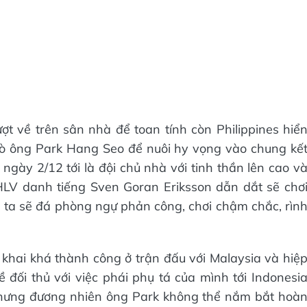
ợt về trên sân nhà để toan tính còn Philippines hiể
trò ông Park Hang Seo để nuôi hy vọng vào chung kế
ngày 2/12 tới là đội chủ nhà với tinh thần lên cao v
 HLV danh tiếng Sven Goran Eriksson dẫn dắt sẽ chơ
 ta sẽ đá phòng ngự phản công, chơi chậm chắc, rìn
n khai khá thành công ở trận đấu với Malaysia và hiệ
đối thủ với việc phái phụ tá của mình tới Indonesi
nhưng đương nhiên ông Park không thể nắm bắt hoà