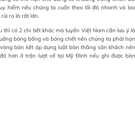
guy hiểm nếu chúng ta cuốn theo lối đá nhanh và la
ủi ro là rất lớn.
 thì có 2 chi tiết khác mà tuyển Việt Nam cần lưu ý l
 huống bóng bổng và bóng chết nên chúng ta phải hạ
ừ vòng bán kết áp dụng luật bàn thắng sân khách nê
 đá hơn ở trận lượt về tại Mỹ Đình nếu ghi được bà