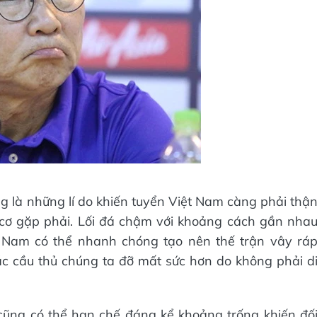
ũng là những lí do khiến tuyển Việt Nam càng phải thậ
 cơ gặp phải. Lối đá chậm với khoảng cách gần nha
t Nam có thể nhanh chóng tạo nên thế trận vây rá
c cầu thủ chúng ta đỡ mất sức hơn do không phải d
cũng có thể hạn chế đáng kể khoảng trống khiến đố