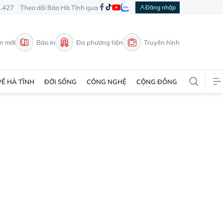
3.427
Theo dõi Báo Hà Tĩnh qua
Đăng nhập
in mới
Báo in
Đa phương tiện
Truyền hình
VỀ HÀ TĨNH
ĐỜI SỐNG
CÔNG NGHỆ
CỘNG ĐỒNG