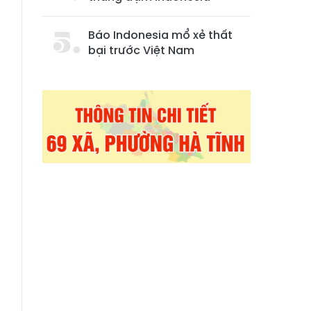
u
n
Báo Indonesia mổ xẻ thất
bại trước Việt Nam