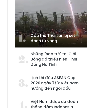
Cầu thủ Thái Lan bị sét
đánh tử vong
n
t
Những "sao trẻ" tại Giải
à
Bóng đá thiếu niên - nhi
đồng Hà Tĩnh
i
h
Lịch thi đấu ASEAN Cup
2026 ngày 7/8: Việt Nam
hướng đến ngôi đầu
p
a
Việt Nam được dự đoán
n
thắng đậm Indonesia