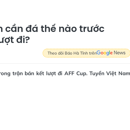
 cần đá thế nào trước
ượt đi?
Theo dõi Báo Hà Tĩnh trên
rong trận bán kết lượt đi AFF Cup. Tuyển Việt Na