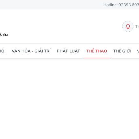
Hotline: 02393.69
T
HỘI
VĂN HÓA - GIẢI TRÍ
PHÁP LUẬT
THỂ THAO
THẾ GIỚI