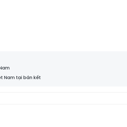
t Nam
ệt Nam tại bán kết