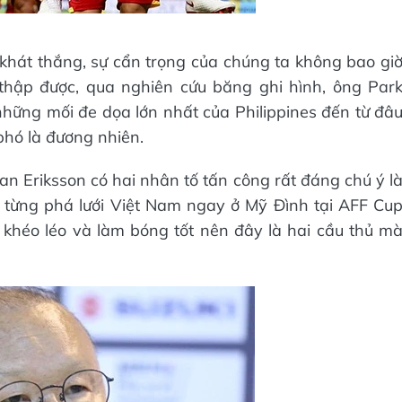
g khát thắng, sự cẩn trọng của chúng ta không bao gi
 thập được, qua nghiên cứu băng ghi hình, ông Par
ững mối đe dọa lớn nhất của Philippines đến từ đâ
phó là đương nhiên.
n Eriksson có hai nhân tố tấn công rất đáng chú ý l
i từng phá lưới Việt Nam ngay ở Mỹ Đình tại AFF Cu
 khéo léo và làm bóng tốt nên đây là hai cầu thủ m