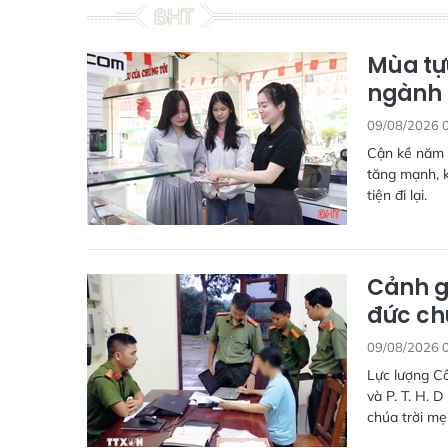
Mùa tự
ngành 
09/08/2026 
Cận kề năm 
tăng mạnh, 
tiện đi lại.
Cảnh g
đức ch
09/08/2026 
Lực lượng Cô
và P. T. H. 
chúa trời mẹ