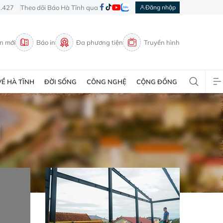
3.427
Theo dõi Báo Hà Tĩnh qua
Đăng nhập
in mới
Báo in
Đa phương tiện
Truyền hình
VỀ HÀ TĨNH
ĐỜI SỐNG
CÔNG NGHỆ
CỘNG ĐỒNG
H