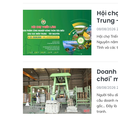
Hội ch
Trung -
08/08/2026 
Hội chợ Triể
Nguyên năm 2
Tĩnh và các 
Doanh 
chơi" 
08/08/2026 
Người tiêu d
cầu doanh ng
gốc... Đây l
tranh.