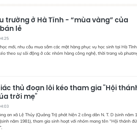
u trường ở Hà Tĩnh - “mùa vàng” của
bán lẻ
04:25
học mới, nhu cầu mua sắm các mặt hàng phục vụ học sinh tại Hà Tĩnh
kéo theo sự sôi động ở các nhóm hàng công nghệ, thời trang và phươn
iác thủ đoạn lôi kéo tham gia "Hội thán
úa trời mẹ"
04:03
ng an xã Lệ Thủy (Quảng Trị) phát hiện 2 công dân N. T. D (sinh năm 
D (sinh năm 1981), tham gia sinh hoạt với nhóm mang tên “Hội thánh đứ
”.