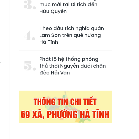
mục mới tại Di tích đền
Hữu Quyền
Theo dấu tích nghĩa quân
Lam Sơn trên quê hương
u
Hà Tĩnh
.
i
Phát lộ hệ thống phòng
/
thủ thời Nguyễn dưới chân
đèo Hải Vân
o
a
m
g