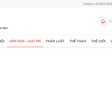
Hotline: 02393.69
T
HỘI
VĂN HÓA - GIẢI TRÍ
PHÁP LUẬT
THỂ THAO
THẾ GIỚI