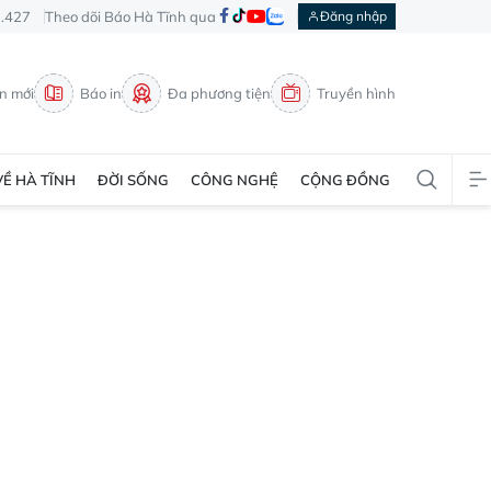
3.427
Theo dõi Báo Hà Tĩnh qua
Đăng nhập
in mới
Báo in
Đa phương tiện
Truyền hình
VỀ HÀ TĨNH
ĐỜI SỐNG
CÔNG NGHỆ
CỘNG ĐỒNG