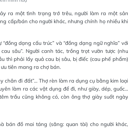
Ảnh minh hoạ
y ra một tình trạng trớ trêu, người làm ra một sả
g cấp/bán cho người khác, nhưng chính họ nhiều kh
 tự “đồng dạng cấu trúc” và “đồng dạng ngữ nghĩa” vớ
au sâu”. Người canh tác, trồng trọt vườn tược (nh
rầu thì phải lấy quả cau bị sâu, bị điếc (cau phế phẩm
 ưu tiên mang ra chợ bán.
y chân đi đất”... Thợ rèn làm ra dụng cụ bằng kim loạ
uyên làm ra các vật dụng để đi, như giày, dép, guốc..
 têm trầu cũng không có, còn ông thợ giày suốt ngà
hà bán đồ mai táng (săng: quan tài) cho người khác