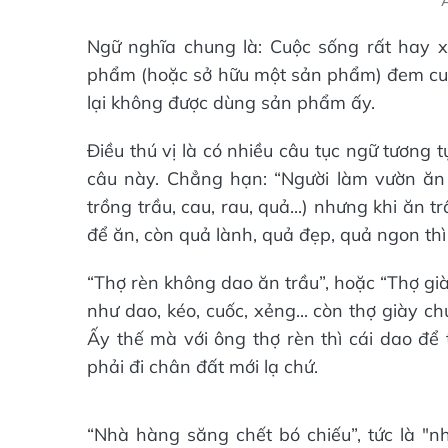
Ngữ nghĩa chung là: Cuộc sống rất hay xả
phẩm (hoặc sở hữu một sản phẩm) đem cun
lại không được dùng sản phẩm ấy.
Điều thú vị là có nhiều câu tục ngữ tương
câu này. Chẳng hạn: “Người làm vườn ăn c
trồng trầu, cau, rau, quả...) nhưng khi ăn t
để ăn, còn quả lành, quả đẹp, quả ngon thì
“Thợ rèn không dao ăn trầu”, hoặc “Thợ già
như dao, kéo, cuốc, xẻng... còn thợ giày ch
Ấy thế mà với ông thợ rèn thì cái dao để
phải đi chân đất mới lạ chứ.
“Nhà hàng săng chết bó chiếu”, tức là "n