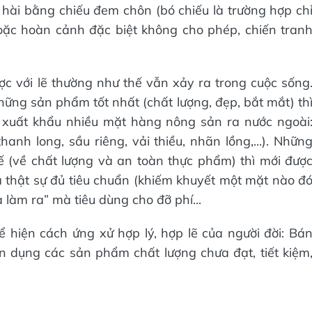
i hài bằng chiếu đem chôn (bó chiếu là trường hợp ch
oặc hoàn cảnh đặc biệt không cho phép, chiến tran
ược với lẽ thường như thế vẫn xảy ra trong cuộc sống
hững sản phẩm tốt nhất (chất lượng, đẹp, bắt mắt) th
 xuất khẩu nhiều mặt hàng nông sản ra nước ngoài
nh long, sầu riêng, vải thiều, nhãn lồng,...). Nhữn
 (về chất lượng và an toàn thực phẩm) thì mới đượ
 thật sự đủ tiêu chuẩn (khiếm khuyết một mặt nào đ
à làm ra” mà tiêu dùng cho đỡ phí...
ể hiện cách ứng xử hợp lý, hợp lẽ của người đời: Bá
n dụng các sản phẩm chất lượng chưa đạt, tiết kiệm