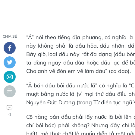
“Ả” nói theo tiếng địa phương, có nghĩa là
CHIA SẺ
này không phải là dầu hỏa, dầu nhờn, dầu
Bây giờ, loại dầu này rất đa dạng (dầu bó
ta dùng ngay dầu dừa hoặc dầu lạc để bôi
Cho anh về đón em về làm dâu” (ca dao).
“Ả bán dầu bôi đầu nước lã” có nghĩa là “
mượt bằng nước lã (vì mọi thứ dầu đều phả
Nguyễn Đức Dương (trong Từ điển tục ngữ 
0
Cô nàng bán dầu phải lấy nước lã bôi lên 
chí bôi bác) phải không? Nhưng đấy chỉ là
biết), mà thực chất là muốn diễn tả một n