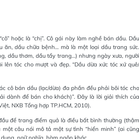
 “cô” hoặc là “chị”. Cô gái này làm nghề bán dầu. Dầ
 ăn, dầu chữa bệnh... mà là một loại dầu trang sức
ng, dầu thơm, dầu tẩy trang...) nhưng ngày xưa, ngườ
 lên tóc cho mượt và đẹp. “Dầu dừa xức tóc xứ quê
Các cô bán dầu (lạc/dừa) đa phần đều phải bôi tóc ch
i dành để bán cho khách)”. Đây là lời giải thích củ
Việt, NXB Tổng hợp TP.HCM, 2010).
đầu để trang điểm quả là điều bất bình thường (thậ
 một câu nói mô tả một sự tình “hiển minh” (ai cũn
ội dung, ngữ nghĩa, hàm ngôn khác.