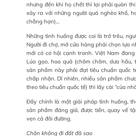
nhưng đến khi họ chết thì lại phải quàn th
xảy ra với những người quá nghèo khổ, h
chẳng hạn)...
Những tình huống được coi là trớ trêu, ng
Người đi chợ, mở cửa hàng phải chọn lựa n
mới có cơ hội cạnh tranh. Việt Nam đang
Lúa gạo, hoa quả (chôm chôm, dưa hấu, tha
sản phẩm này phải đạt tiêu chuẩn quốc tế
chấp nhận. Dĩ nhiên, nhiều sản phẩm chưa
theo tiêu chuẩn quốc tế) thì lấy cái “của nh
Đấy chính là một giải pháp tình huống, th
sản phẩm đáng giá, được tiền, quay về tậ
vẹn cả đôi đường.
Chân không đi đất đã sao