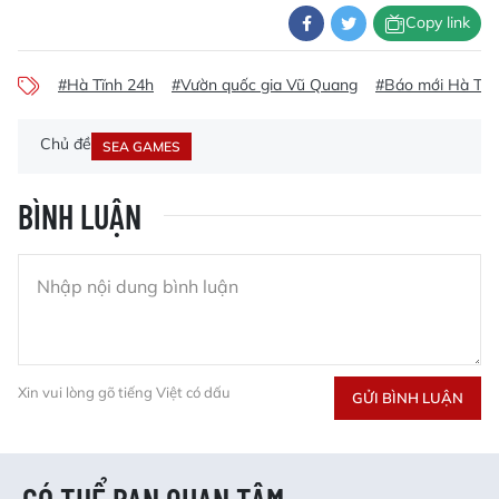
Copy link
#Hà Tĩnh 24h
#Vườn quốc gia Vũ Quang
#Báo mới Hà Tĩn
Chủ đề
SEA GAMES
BÌNH LUẬN
Xin vui lòng gõ tiếng Việt có dấu
GỬI BÌNH LUẬN