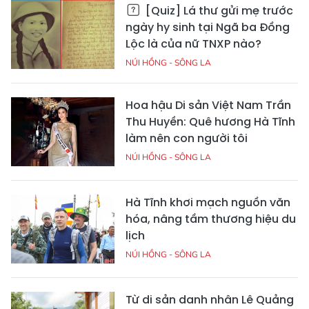
[Quiz] Lá thư gửi mẹ trước
ngày hy sinh tại Ngã ba Đồng
Lộc là của nữ TNXP nào?
NÚI HỒNG - SÔNG LA
Hoa hậu Di sản Việt Nam Trần
Thu Huyền: Quê hương Hà Tĩnh
làm nên con người tôi
NÚI HỒNG - SÔNG LA
Hà Tĩnh khơi mạch nguồn văn
hóa, nâng tầm thương hiệu du
lịch
NÚI HỒNG - SÔNG LA
Từ di sản danh nhân Lê Quảng