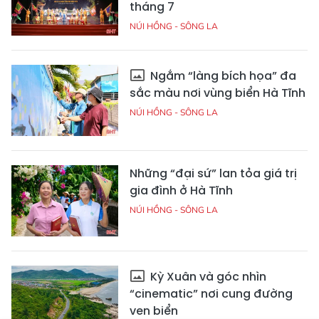
tháng 7
NÚI HỒNG - SÔNG LA
Ngắm “làng bích họa” đa
sắc màu nơi vùng biển Hà Tĩnh
NÚI HỒNG - SÔNG LA
Những “đại sứ” lan tỏa giá trị
gia đình ở Hà Tĩnh
NÚI HỒNG - SÔNG LA
Kỳ Xuân và góc nhìn
“cinematic” nơi cung đường
ven biển