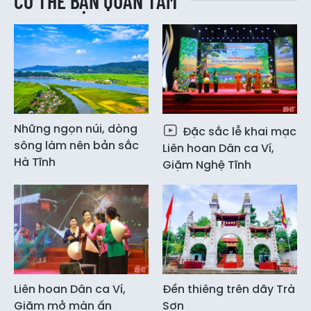
CÓ THỂ BẠN QUAN TÂM
Những ngọn núi, dòng
Đặc sắc lễ khai mạc
sông làm nên bản sắc
Liên hoan Dân ca Ví,
Hà Tĩnh
Giặm Nghệ Tĩnh
Liên hoan Dân ca Ví,
Đền thiêng trên dãy Trà
Giặm mở màn ấn
Sơn