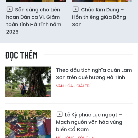
Sẵn sàng cho Liên
Chùa Kim Dung –
hoan Dân ca Ví, Giặm
Hồn thiêng giữa Bằng
toàn tỉnh Hà Tĩnh năm
Sơn
2026
ĐỌC THÊM
Theo dấu tích nghĩa quân Lam
Sơn trên quê hương Hà Tĩnh
VĂN HÓA - GIẢI TRÍ
Lễ Kỳ phúc Lục ngoạt –
Mạch nguồn văn hóa vùng
biển Cổ Đạm
NÚI HỒNG - SÔNG LA