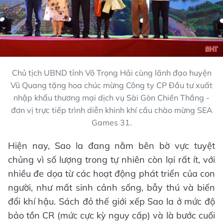
Chủ tịch UBND tỉnh Võ Trọng Hải cùng lãnh đạo huyện
Vũ Quang tặng hoa chúc mừng Công ty CP Đầu tư xuất
nhập khẩu thương mại dịch vụ Sài Gòn Chiến Thắng -
đơn vị trực tiếp trình diễn khinh khí cầu chào mừng SEA
Games 31.
Hiện nay, Sao la đang nằm bên bờ vực tuyệt
chủng vì số lượng trong tự nhiên còn lại rất ít, với
nhiều đe dọa từ các hoạt động phát triển của con
người, như mất sinh cảnh sống, bẫy thú và biến
đổi khí hậu. Sách đỏ thế giới xếp Sao la ở mức độ
bảo tồn CR (mức cực kỳ nguy cấp) và là bước cuối