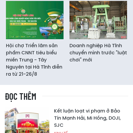
Hội chợ Triển lãm sản
Doanh nghiệp Hà Tĩnh
phẩm CNNT tiêu biểu
chuyển mình trước "luật
miền Trung - Tây
chơi" mới
Nguyên tại Hà Tĩnh diễn
ra từ 21-26/8
ĐỌC THÊM
Kết luận loạt vi phạm ở Bảo
Tín Mạnh Hải, Mi Hồng, DOJI,
SJC