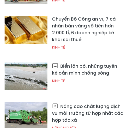
KINH TẾ
Chuyển Bộ Công an vụ 7 cá
nhân bán vàng số tiền hơn
2.000 tỉ, 6 doanh nghiệp kê
khai sai thuế
KINH TẾ
Biển lấn bờ, những tuyến
kè oằn mình chống sóng
KINH TẾ
Nâng cao chất lượng dịch
vụ môi trường từ hợp nhất các
hợp tác xã
NÔNG NGHIỆP