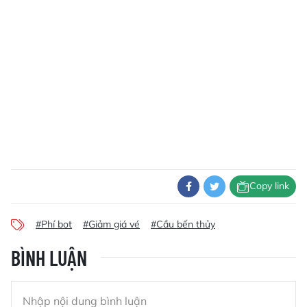
Copy link
#Phí bot
#Giảm giá vé
#Cầu bến thủy
BÌNH LUẬN