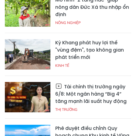
nông dân Đức Xá thu nhập ổn
định
NÔNG NGHIỆP
Kỳ Khang phát huy lợi thế
"vùng đệm", tạo không gian
phát triển mới
KINH TẾ
Tài chính thị trường ngày
6/8: Một ngân hàng “Big 4”
tăng mạnh lãi suất huy động
THỊ TRƯỜNG
Phê duyệt điều chỉnh Quy
hoạch chung Khu kinh tế Vũng