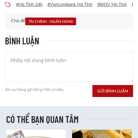
#Hà Tĩnh 24h
#Vietcombank Hà Tĩnh
#BIDV Hà Tĩnh
#C
Chủ đề
TÀI CHÍNH - NGÂN HÀNG
BÌNH LUẬN
Xin vui lòng gõ tiếng Việt có dấu
GỬI BÌNH LUẬN
CÓ THỂ BẠN QUAN TÂM