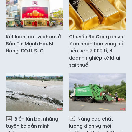
Kết luận loạt vi phạm ở
Chuyển Bộ Công an vụ
Bảo Tín Mạnh Hải, Mi
7 cá nhân bán vàng số
Hồng, DOJI, SJC
tiền hơn 2.000 tỉ, 6
doanh nghiệp kê khai
sai thuế
Biển lấn bờ, những
Nâng cao chất
tuyến kè oằn mình
lượng dịch vụ môi