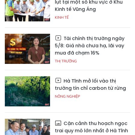
lụt tại một số khu vực ở Khu
Kinh tế Vũng Áng
KINH TẾ
Tài chính thị trường ngày
5/8: Giá nhà chưa hạ, lãi vay
mua đã chạm 16%
THỊ TRƯỜNG
Hà Tĩnh mở lối vào thị
trường tín chỉ carbon từ rừng
NÔNG NGHIỆP
Cận cảnh thu hoạch ngọc
trai quy mô lớn nhất ở Hà Tĩnh