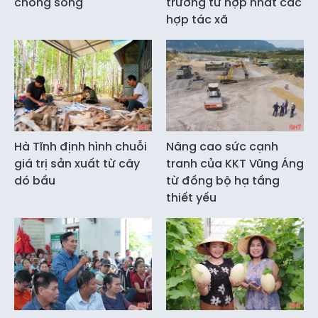
chống sóng
trường từ hợp nhất các
hợp tác xã
Hà Tĩnh định hình chuỗi
Nâng cao sức cạnh
giá trị sản xuất từ cây
tranh của KKT Vũng Áng
dó bầu
từ đồng bộ hạ tầng
thiết yếu