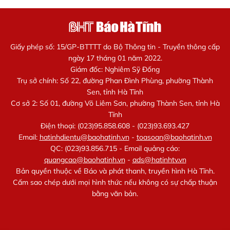
Giấy phép số: 15/GP-BTTTT do Bộ Thông tin - Truyền thông cấp
ngày 17 tháng 01 năm 2022.
Giám đốc: Nghiêm Sỹ Đống
Trụ sở chính: Số 22, đường Phan Đình Phùng, phường Thành
Sen, tỉnh Hà Tĩnh
Cơ sở 2: Số 01, đường Võ Liêm Sơn, phường Thành Sen, tỉnh Hà
Tĩnh
Điện thoại: (023)95.858.608 - (023)93.693.427
Email:
hatinhdientu@baohatinh.vn
-
toasoan@baohatinh.vn
QC: (023)93.856.715 - Email quảng cáo:
quangcao@baohatinh.vn
-
ads@hatinhtv.vn
Bản quyền thuộc về Báo và phát thanh, truyền hình Hà Tĩnh.
Cấm sao chép dưới mọi hình thức nếu không có sự chấp thuận
bằng văn bản.