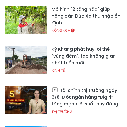
Mô hình "2 tầng nấc" giúp
nông dân Đức Xá thu nhập ổn
định
NÔNG NGHIỆP
Kỳ Khang phát huy lợi thế
"vùng đệm", tạo không gian
phát triển mới
KINH TẾ
Tài chính thị trường ngày
6/8: Một ngân hàng “Big 4”
tăng mạnh lãi suất huy động
THỊ TRƯỜNG