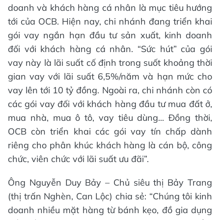
doanh và khách hàng cá nhân là mục tiêu hướng
tới của OCB. Hiện nay, chi nhánh đang triển khai
gói vay ngắn hạn đầu tư sản xuất, kinh doanh
đối với khách hàng cá nhân. “Sức hút” của gói
vay này là lãi suất cố định trong suốt khoảng thời
gian vay với lãi suất 6,5%/năm và hạn mức cho
vay lên tới 10 tỷ đồng. Ngoài ra, chi nhánh còn có
các gói vay đối với khách hàng đầu tư mua đất ở,
mua nhà, mua ô tô, vay tiêu dùng... Đồng thời,
OCB còn triển khai các gói vay tín chấp dành
riêng cho phân khúc khách hàng là cán bộ, công
chức, viên chức với lãi suất ưu đãi”.
Ông Nguyễn Duy Bảy – Chủ siêu thị Bảy Trang
(thị trấn Nghèn, Can Lộc) chia sẻ: “Chúng tôi kinh
doanh nhiều mặt hàng từ bánh kẹo, đồ gia dụng