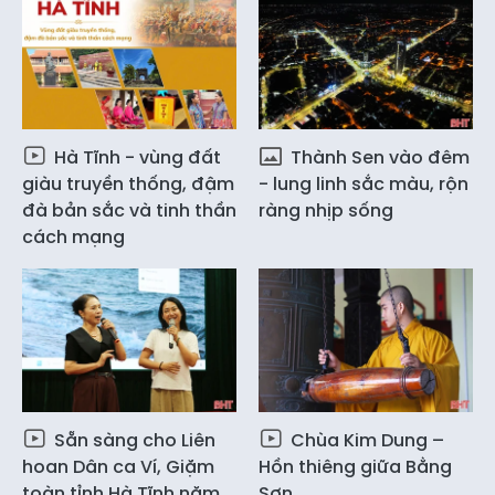
Hà Tĩnh - vùng đất
Thành Sen vào đêm
giàu truyền thống, đậm
- lung linh sắc màu, rộn
đà bản sắc và tinh thần
ràng nhịp sống
cách mạng
Sẵn sàng cho Liên
Chùa Kim Dung –
hoan Dân ca Ví, Giặm
Hồn thiêng giữa Bằng
toàn tỉnh Hà Tĩnh năm
Sơn