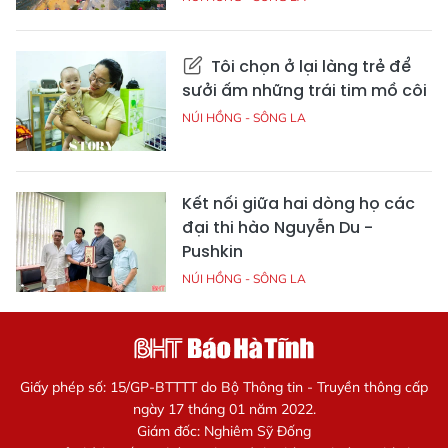
Tôi chọn ở lại làng trẻ để
sưởi ấm những trái tim mồ côi
NÚI HỒNG - SÔNG LA
Kết nối giữa hai dòng họ các
đại thi hào Nguyễn Du -
Pushkin
NÚI HỒNG - SÔNG LA
Giấy phép số: 15/GP-BTTTT do Bộ Thông tin - Truyền thông cấp
ngày 17 tháng 01 năm 2022.
Giám đốc: Nghiêm Sỹ Đống