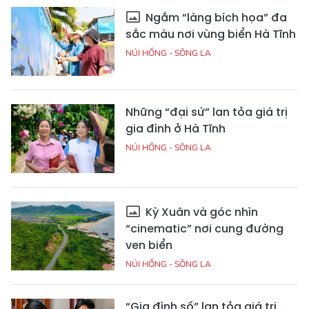
Ngắm “làng bích họa” đa
sắc màu nơi vùng biển Hà Tĩnh
NÚI HỒNG - SÔNG LA
Những “đại sứ” lan tỏa giá trị
gia đình ở Hà Tĩnh
NÚI HỒNG - SÔNG LA
Kỳ Xuân và góc nhìn
“cinematic” nơi cung đường
ven biển
NÚI HỒNG - SÔNG LA
“Gia đình số” lan tỏa giá trị