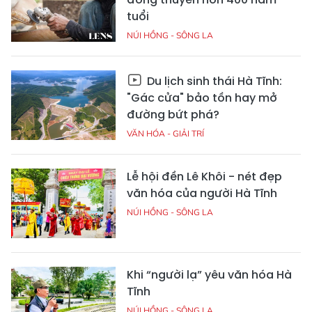
tuổi
NÚI HỒNG - SÔNG LA
Du lịch sinh thái Hà Tĩnh:
"Gác cửa" bảo tồn hay mở
đường bứt phá?
VĂN HÓA - GIẢI TRÍ
Lễ hội đền Lê Khôi - nét đẹp
văn hóa của người Hà Tĩnh
NÚI HỒNG - SÔNG LA
Khi “người lạ” yêu văn hóa Hà
Tĩnh
NÚI HỒNG - SÔNG LA