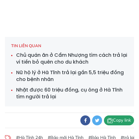
TIN LIÊN QUAN
Chủ quán ăn ở Cẩm Nhượng tìm cách trả lại
ví tiền bỏ quên cho du khách
Nữ hộ lý ở Hà Tĩnh trả lại gần 5,5 triệu đồng
cho bệnh nhân
Nhặt được 60 triệu đồng, cụ ông ở Hà Tĩnh
tìm người trả lại
Copy link
#Hà Tĩnh 24h
#Báo mới Hà Tĩnh
#Báo Hà Tĩnh
#trả lại c