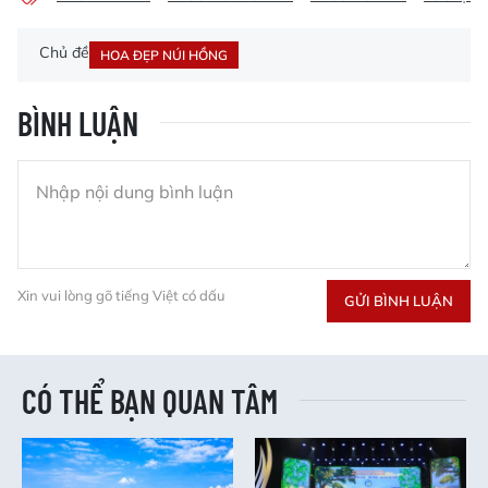
Chủ đề
HOA ĐẸP NÚI HỒNG
BÌNH LUẬN
Xin vui lòng gõ tiếng Việt có dấu
GỬI BÌNH LUẬN
CÓ THỂ BẠN QUAN TÂM