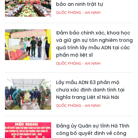
bảo an ninh trật tự
QUỐC PHÒNG - AN NINH
Đảm bảo chính xác, khoa học
và giữ gìn sự tôn nghiêm trong
quá trình lấy mẫu ADN tại các
phần mộ liệt sĩ
QUỐC PHÒNG - AN NINH
Lấy mẫu ADN 63 phần mộ
chưa xác định danh tính tại
Nghĩa trang Liệt sĩ Núi Nài
QUỐC PHÒNG - AN NINH
Đảng ủy Quân sự tỉnh Hà Tĩnh
công bố quyết định về công