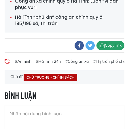
Công an xã chính quy ở Hà Tĩnh: Luôn “vì dân
phục vụ”!
Hà Tĩnh “phủ kín” công an chính quy ở
195/195 xã, thị trấn
Copy link
#An ninh
#Hà Tĩnh 24h
#Công an xã
#Thị trấn phố châu
Chủ đề
CHỦ TRƯƠNG - CHÍNH SÁCH
BÌNH LUẬN