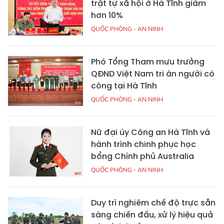
trật tự xã hội ở Hà Tĩnh giảm
hơn 10%
QUỐC PHÒNG - AN NINH
Phó Tổng Tham mưu trưởng
QĐND Việt Nam tri ân người có
công tại Hà Tĩnh
QUỐC PHÒNG - AN NINH
Nữ đại úy Công an Hà Tĩnh và
hành trình chinh phục học
bổng Chính phủ Australia
QUỐC PHÒNG - AN NINH
Duy trì nghiêm chế độ trực sẵn
sàng chiến đấu, xử lý hiệu quả