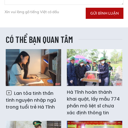
Xin vui lòng gõ tiếng Việt có dấu
GỬI BÌNH LUẬN
CÓ THỂ BẠN QUAN TÂM
Hà Tĩnh hoàn thành
Lan tỏa tinh thần
khai quật, lấy mẫu 774
tình nguyện nhập ngũ
phần mộ liệt sĩ chưa
trong tuổi trẻ Hà Tĩnh
xác định thông tin