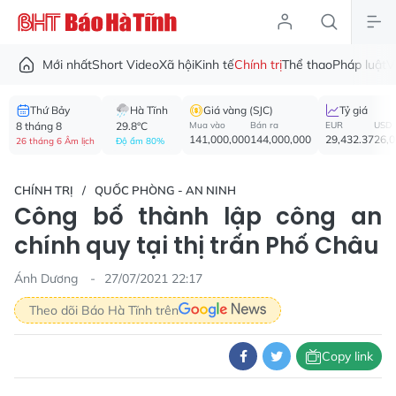
Mới nhất
Short Video
Xã hội
Kinh tế
Chính trị
Thể thao
Pháp luật
V
Thứ Bảy
Hà Tĩnh
Giá vàng (SJC)
Tỷ giá
8 tháng 8
29.8°C
Mua vào
Bán ra
EUR
USD
141,000,000
144,000,000
29,432.37
26,
26 tháng 6 Âm lịch
Độ ẩm 80%
CHÍNH TRỊ
QUỐC PHÒNG - AN NINH
Công bố thành lập công an
chính quy tại thị trấn Phố Châu
Ánh Dương
27/07/2021 22:17
Theo dõi Báo Hà Tĩnh trên
Copy link