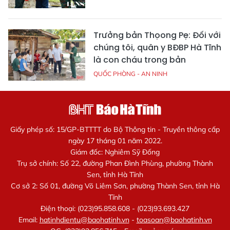
Trưởng bản Thọong Pẹ: Đối với
chúng tôi, quân y BĐBP Hà Tĩnh
là con cháu trong bản
QUỐC PHÒNG - AN NINH
Giấy phép số: 15/GP-BTTTT do Bộ Thông tin - Truyền thông cấp
ngày 17 tháng 01 năm 2022.
Giám đốc: Nghiêm Sỹ Đống
Trụ sở chính: Số 22, đường Phan Đình Phùng, phường Thành
Sen, tỉnh Hà Tĩnh
Cơ sở 2: Số 01, đường Võ Liêm Sơn, phường Thành Sen, tỉnh Hà
Tĩnh
Điện thoại: (023)95.858.608 - (023)93.693.427
Email:
hatinhdientu@baohatinh.vn
-
toasoan@baohatinh.vn