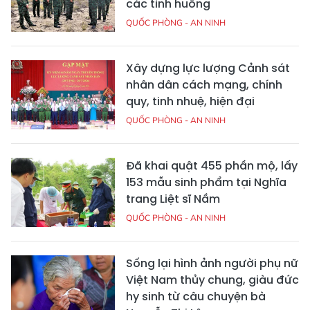
các tình huống
QUỐC PHÒNG - AN NINH
Xây dựng lực lượng Cảnh sát
nhân dân cách mạng, chính
quy, tinh nhuệ, hiện đại
QUỐC PHÒNG - AN NINH
Đã khai quật 455 phần mộ, lấy
153 mẫu sinh phẩm tại Nghĩa
trang Liệt sĩ Nầm
QUỐC PHÒNG - AN NINH
Sống lại hình ảnh người phụ nữ
Việt Nam thủy chung, giàu đức
hy sinh từ câu chuyện bà