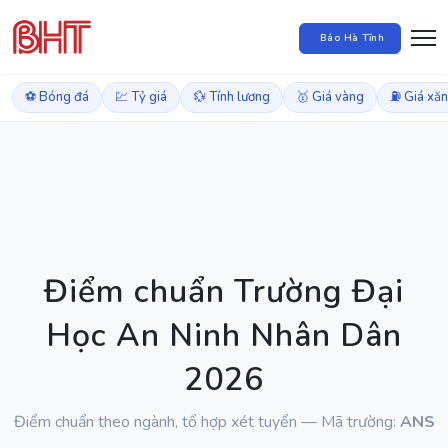
Báo Hà Tĩnh
⚽ Bóng đá
💹 Tỷ giá
💱 Tính lương
🥇 Giá vàng
⛽ Giá xă
Điểm chuẩn Trường Đại
Học An Ninh Nhân Dân
2026
Điểm chuẩn theo ngành, tổ hợp xét tuyển — Mã trường:
ANS