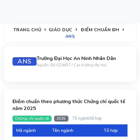
TRANG CHỦ
GIÁO DỤC
ĐIỂM CHUẨN ĐH
ANS
Trường Đại Học An Ninh Nhân Dân
ANS
Nguồn: Bộ GD&ĐT / Các trường đại học
Điểm chuẩn theo phương thức Chứng chỉ quốc tế
năm 2025
70 ngành/tổ hợp
Chứng chỉ quốc tế
2025
Mã ngành
Tên ngành
Tổ hợp
Đi