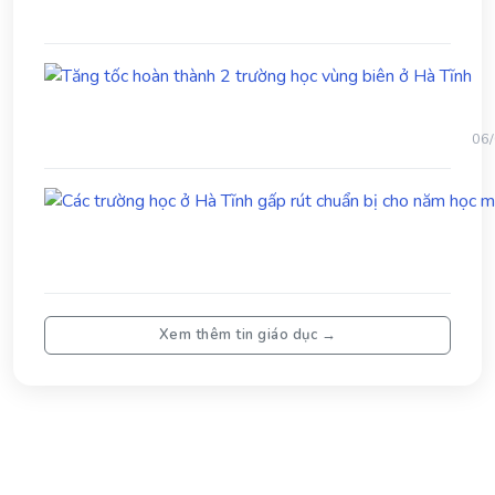
Tă
tốc
ho
th
06
2
trư
họ
vù
biê
ở
Hà
Tĩn
Xem thêm tin giáo dục →