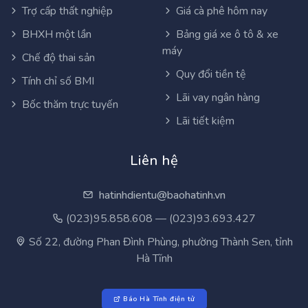
Tính lương hưu
Tỷ giá ngoại tệ hôm nay
Trợ cấp thất nghiệp
Giá cà phê hôm nay
BHXH một lần
Bảng giá xe ô tô & xe
máy
Chế độ thai sản
Quy đổi tiền tệ
Tính chỉ số BMI
Lãi vay ngân hàng
Bốc thăm trực tuyến
Lãi tiết kiệm
Liên hệ
hatinhdientu@baohatinh.vn
(023)95.858.608 — (023)93.693.427
Số 22, đường Phan Đình Phùng, phường Thành Sen, tỉnh
Hà Tĩnh