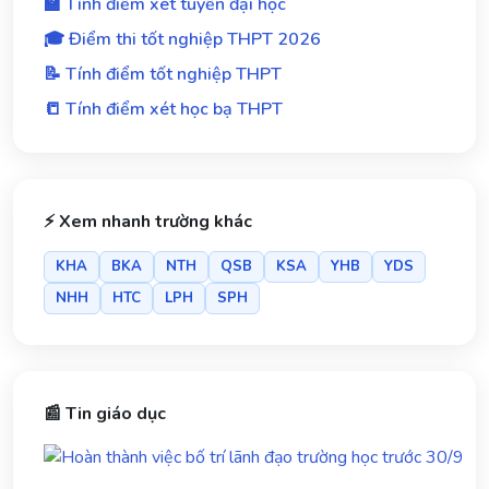
🏫 Tính điểm xét tuyển đại học
🎓 Điểm thi tốt nghiệp THPT 2026
📝 Tính điểm tốt nghiệp THPT
📒 Tính điểm xét học bạ THPT
⚡ Xem nhanh trường khác
KHA
BKA
NTH
QSB
KSA
YHB
YDS
NHH
HTC
LPH
SPH
📰 Tin giáo dục
Ho
thà