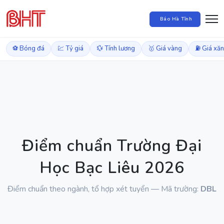
Báo Hà Tĩnh
⚽ Bóng đá
💹 Tỷ giá
💱 Tính lương
🥇 Giá vàng
⛽ Giá xă
Điểm chuẩn Trường Đại
Học Bạc Liêu 2026
Điểm chuẩn theo ngành, tổ hợp xét tuyển — Mã trường:
DBL