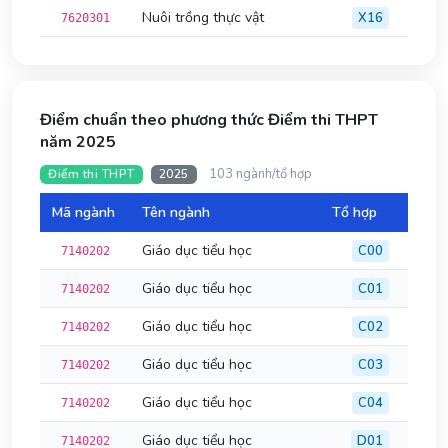
Nuôi trồng thực vật
X16
7620301
Điểm chuẩn theo phương thức Điểm thi THPT
năm 2025
103 ngành/tổ hợp
Điểm thi THPT
2025
Mã ngành
Tên ngành
Tổ hợp
Đi
Giáo dục tiểu học
C00
7140202
Giáo dục tiểu học
C01
7140202
Giáo dục tiểu học
C02
7140202
Giáo dục tiểu học
C03
7140202
Giáo dục tiểu học
C04
7140202
Giáo dục tiểu học
D01
7140202