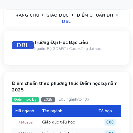
TRANG CHỦ
GIÁO DỤC
ĐIỂM CHUẨN ĐH
DBL
Trường Đại Học Bạc Liêu
DBL
Nguồn: Bộ GD&ĐT / Các trường đại học
Điểm chuẩn theo phương thức Điểm học bạ năm
2025
103 ngành/tổ hợp
Điểm học bạ
2025
Mã ngành
Tên ngành
Tổ hợp
Đi
Giáo dục tiểu học
C00
7140202