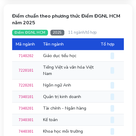
Điểm chuẩn theo phương thức Điểm ĐGNL HCM
năm 2025
11 ngành/tổ hợp
Điểm ĐGNL HCM
2025
Mã ngành
Tên ngành
Tổ hợp
Đi
Giáo dục tiểu học
7140202
Tiếng Việt và văn hóa Việt
7220101
Nam
Ngôn ngữ Anh
7220201
Quản trị kinh doanh
7340101
Tài chính - Ngân hàng
7340201
Kế toán
7340301
Khoa học môi trường
7440301