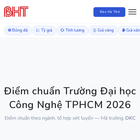
Báo Hà Tĩnh
⚽ Bóng đá
💹 Tỷ giá
💱 Tính lương
🥇 Giá vàng
⛽ Giá xă
Điểm chuẩn Trường Đại học
Công Nghệ TPHCM 2026
Điểm chuẩn theo ngành, tổ hợp xét tuyển — Mã trường:
DKC