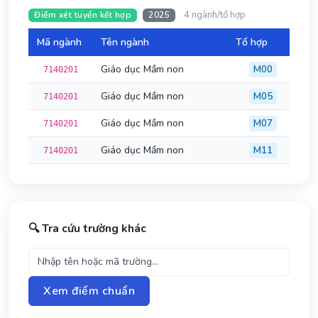
4 ngành/tổ hợp
Điểm xét tuyển kết hợp
2025
Mã ngành
Tên ngành
Tổ hợp
Đi
Giáo dục Mầm non
M00
7140201
Giáo dục Mầm non
M05
7140201
Giáo dục Mầm non
M07
7140201
Giáo dục Mầm non
M11
7140201
🔍 Tra cứu trường khác
Xem điểm chuẩn