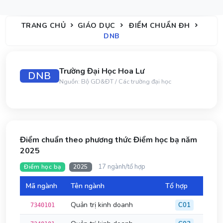
TRANG CHỦ
GIÁO DỤC
ĐIỂM CHUẨN ĐH
DNB
Trường Đại Học Hoa Lư
DNB
Nguồn: Bộ GD&ĐT / Các trường đại học
Điểm chuẩn theo phương thức Điểm học bạ năm
2025
17 ngành/tổ hợp
Điểm học bạ
2025
Mã ngành
Tên ngành
Tổ hợp
Đi
Quản trị kinh doanh
C01
7340101