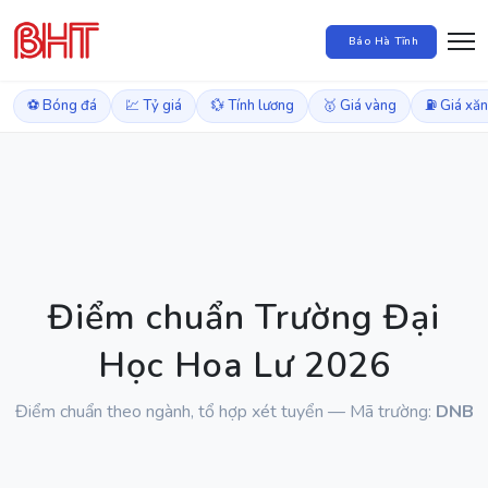
Báo Hà Tĩnh
⚽ Bóng đá
💹 Tỷ giá
💱 Tính lương
🥇 Giá vàng
⛽ Giá xă
Điểm chuẩn Trường Đại
Học Hoa Lư 2026
Điểm chuẩn theo ngành, tổ hợp xét tuyển — Mã trường:
DNB