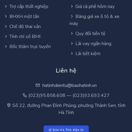
Tính thuế TNCN
Giá xăng dầu hôm nay
Tính lương hưu
Tỷ giá ngoại tệ hôm nay
Trợ cấp thất nghiệp
Giá cà phê hôm nay
BHXH một lần
Bảng giá xe ô tô & xe
máy
Chế độ thai sản
Quy đổi tiền tệ
Tính chỉ số BMI
Lãi vay ngân hàng
Bốc thăm trực tuyến
Lãi tiết kiệm
Liên hệ
hatinhdientu@baohatinh.vn
(023)95.858.608 — (023)93.693.427
Số 22, đường Phan Đình Phùng, phường Thành Sen, tỉnh
Hà Tĩnh