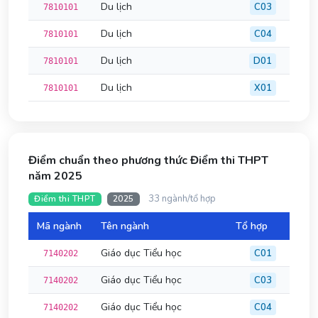
Du lịch
C03
7810101
Du lịch
C04
7810101
Du lịch
D01
7810101
Du lịch
X01
7810101
Điểm chuẩn theo phương thức Điểm thi THPT
năm 2025
33 ngành/tổ hợp
Điểm thi THPT
2025
Mã ngành
Tên ngành
Tổ hợp
Đi
Giáo dục Tiểu học
C01
7140202
Giáo dục Tiểu học
C03
7140202
Giáo dục Tiểu học
C04
7140202