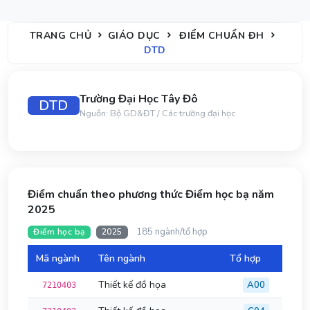
TRANG CHỦ
GIÁO DỤC
ĐIỂM CHUẨN ĐH
DTD
Trường Đại Học Tây Đô
DTD
Nguồn: Bộ GD&ĐT / Các trường đại học
Điểm chuẩn theo phương thức Điểm học bạ năm
2025
185 ngành/tổ hợp
Điểm học bạ
2025
Mã ngành
Tên ngành
Tổ hợp
Đi
Thiết kế đồ họa
A00
7210403