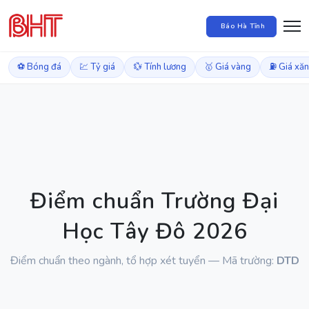
Báo Hà Tĩnh
⚽ Bóng đá
💹 Tỷ giá
💱 Tính lương
🥇 Giá vàng
⛽ Giá xă
Điểm chuẩn Trường Đại
Học Tây Đô 2026
Điểm chuẩn theo ngành, tổ hợp xét tuyển — Mã trường:
DTD