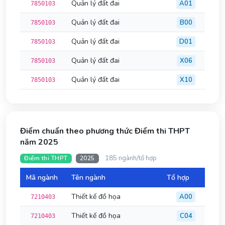
Quản lý đất đai
A01
7850103
Quản lý đất đai
B00
7850103
Quản lý đất đai
D01
7850103
Quản lý đất đai
X06
7850103
Quản lý đất đai
X10
7850103
Điểm chuẩn theo phương thức Điểm thi THPT
năm 2025
185 ngành/tổ hợp
Điểm thi THPT
2025
Mã ngành
Tên ngành
Tổ hợp
Đi
Thiết kế đồ họa
A00
7210403
Thiết kế đồ họa
C04
7210403