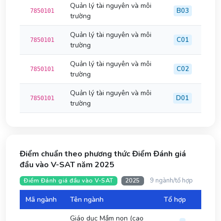
Quản lý tài nguyên và môi
B03
7850101
trường
Quản lý tài nguyên và môi
C01
7850101
trường
Quản lý tài nguyên và môi
C02
7850101
trường
Quản lý tài nguyên và môi
D01
7850101
trường
Điểm chuẩn theo phương thức Điểm Đánh giá
đầu vào V-SAT năm 2025
9 ngành/tổ hợp
Điểm Đánh giá đầu vào V-SAT
2025
Mã ngành
Tên ngành
Tổ hợp
Đi
Giáo dục Mầm non (cao