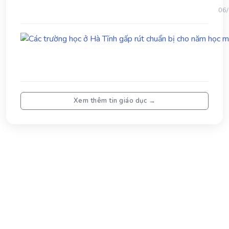
th
06
2
trư
họ
vù
biê
ở
Hà
Tĩn
Xem thêm tin giáo dục →