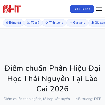
Báo Hà Tĩnh
⚽ Bóng đá
💹 Tỷ giá
💱 Tính lương
🥇 Giá vàng
⛽ Giá xă
Điểm chuẩn Phân Hiệu Đại
Học Thái Nguyên Tại Lào
Cai 2026
Điểm chuẩn theo ngành, tổ hợp xét tuyển — Mã trường:
DTP