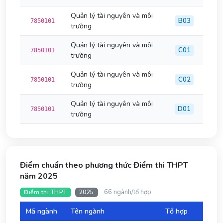
Quản lý tài nguyên và môi
B03
7850101
trường
Quản lý tài nguyên và môi
C01
7850101
trường
Quản lý tài nguyên và môi
C02
7850101
trường
Quản lý tài nguyên và môi
D01
7850101
trường
Điểm chuẩn theo phương thức Điểm thi THPT
năm 2025
66 ngành/tổ hợp
Điểm thi THPT
2025
Mã ngành
Tên ngành
Tổ hợp
Đi