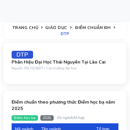
TRANG CHỦ
GIÁO DỤC
ĐIỂM CHUẨN ĐH
DTP
DTP
Phân Hiệu Đại Học Thái Nguyên Tại Lào Cai
Nguồn: Bộ GD&ĐT / Các trường đại học
Điểm chuẩn theo phương thức Điểm học bạ năm
2025
66 ngành/tổ hợp
Điểm học bạ
2025
Mã ngành
Tên ngành
Tổ hợp
Đi