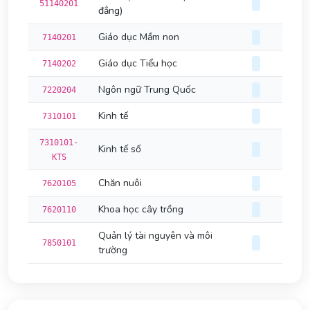
51140201
đẳng)
Giáo dục Mầm non
7140201
Giáo dục Tiểu học
7140202
Ngôn ngữ Trung Quốc
7220204
Kinh tế
7310101
7310101-
Kinh tế số
KTS
Chăn nuôi
7620105
Khoa học cây trồng
7620110
Quản lý tài nguyên và môi
7850101
trường