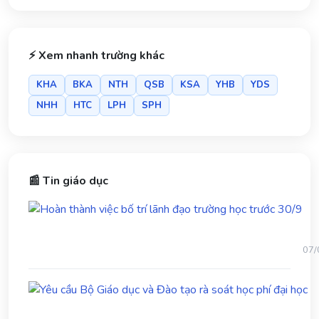
⚡ Xem nhanh trường khác
KHA
BKA
NTH
QSB
KSA
YHB
YDS
NHH
HTC
LPH
SPH
📰 Tin giáo dục
Ho
thà
việc
bố
07/
trí
lãn
Yê
đạo
cầ
trư
B
học