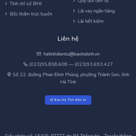
Quy đổi tiền tệ
Tính chỉ số BMI
Lãi vay ngân hàng
Bốc thăm trực tuyến
Lãi tiết kiệm
Liên hệ
hatinhdientu@baohatinh.vn
(023)95.858.608 — (023)93.693.427
Số 22, đường Phan Đình Phùng, phường Thành Sen, tỉnh
Hà Tĩnh
Báo Hà Tĩnh điện tử
Giấy phép số: 15/GP-BTTTT do Bộ Thông tin - Truyền thông