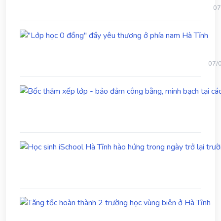
Gi
trư
07
dụ
30/
và
"Lớ
Đ
học
tạ
0
rà
đồn
so
07/
đầy
họ
yêu
ph
thư
đạ
ở
họ
phía
nam
Hà
Tĩn
Tă
tốc
ho