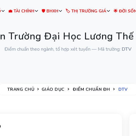
Ố
💼 TÀI CHÍNH
🛡️ BHXH
🏷️ THỊ TRƯỜNG GIÁ
🌟 ĐỜI SỐ
n Trường Đại Học Lương Thế
Điểm chuẩn theo ngành, tổ hợp xét tuyển — Mã trường:
DTV
TRANG CHỦ
GIÁO DỤC
ĐIỂM CHUẨN ĐH
DTV
h