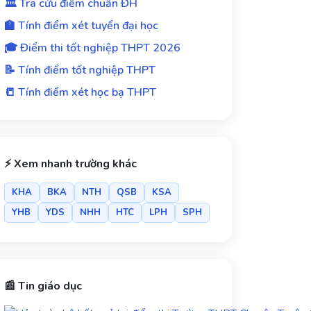
🏛️ Tra cứu điểm chuẩn ĐH
🏫 Tính điểm xét tuyển đại học
🎓 Điểm thi tốt nghiệp THPT 2026
📝 Tính điểm tốt nghiệp THPT
📒 Tính điểm xét học bạ THPT
⚡ Xem nhanh trường khác
KHA
BKA
NTH
QSB
KSA
YHB
YDS
NHH
HTC
LPH
SPH
📰 Tin giáo dục