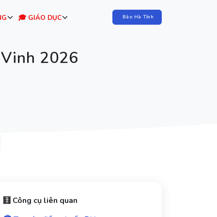
NG
🎓 GIÁO DỤC
Báo Hà Tĩnh
 Vinh 2026
🧮 Công cụ liên quan