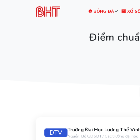
⚽ BÓNG ĐÁ
🎰 XỔ S
Điểm chuẩ
Trường Đại Học Lương Thế Vin
DTV
Nguồn: Bộ GD&ĐT / Các trường đại học