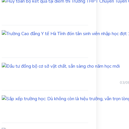
Đầu
tư
đồng
bộ
03/0
cơ
sở
vật
chất,
sẵn
sàng
cho
năm