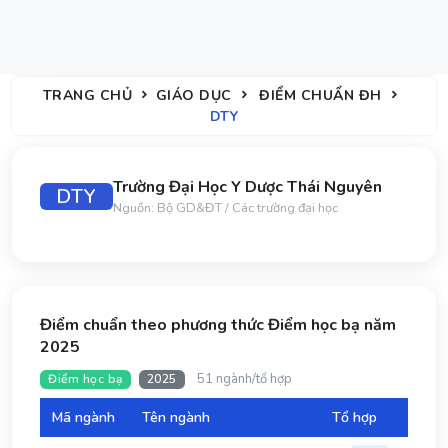
TRANG CHỦ
GIÁO DỤC
ĐIỂM CHUẨN ĐH
DTY
Trường Đại Học Y Dược Thái Nguyên
DTY
Nguồn: Bộ GD&ĐT / Các trường đại học
Điểm chuẩn theo phương thức Điểm học bạ năm
2025
51 ngành/tổ hợp
Điểm học bạ
2025
Mã ngành
Tên ngành
Tổ hợp
Đi