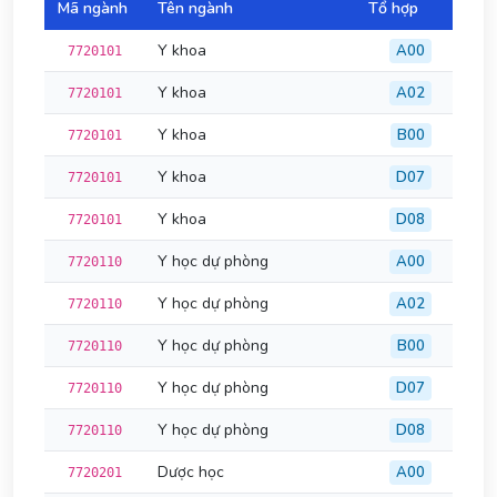
Mã ngành
Tên ngành
Tổ hợp
Đi
Y khoa
A00
7720101
Y khoa
A02
7720101
Y khoa
B00
7720101
Y khoa
D07
7720101
Y khoa
D08
7720101
Y học dự phòng
A00
7720110
Y học dự phòng
A02
7720110
Y học dự phòng
B00
7720110
Y học dự phòng
D07
7720110
Y học dự phòng
D08
7720110
Dược học
A00
7720201