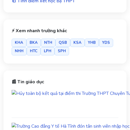
📒 Tính điểm xét học bạ THPT
⚡ Xem nhanh trường khác
KHA
BKA
NTH
QSB
KSA
YHB
YDS
NHH
HTC
LPH
SPH
📰 Tin giáo dục