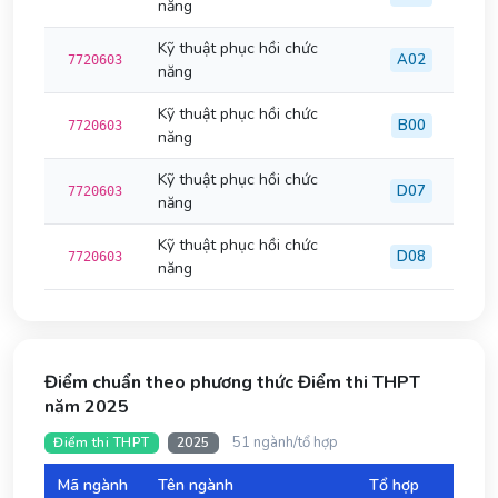
năng
Kỹ thuật phục hồi chức
A02
7720603
năng
Kỹ thuật phục hồi chức
B00
7720603
năng
Kỹ thuật phục hồi chức
D07
7720603
năng
Kỹ thuật phục hồi chức
D08
7720603
năng
Điểm chuẩn theo phương thức Điểm thi THPT
năm 2025
51 ngành/tổ hợp
Điểm thi THPT
2025
Mã ngành
Tên ngành
Tổ hợp
Đi