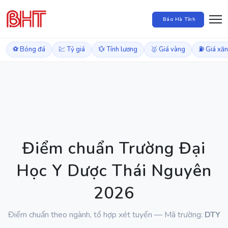
Báo Hà Tĩnh
⚽ Bóng đá
💹 Tỷ giá
💱 Tính lương
🥇 Giá vàng
⛽ Giá xă
Điểm chuẩn Trường Đại
Học Y Dược Thái Nguyên
2026
Điểm chuẩn theo ngành, tổ hợp xét tuyển — Mã trường:
DTY