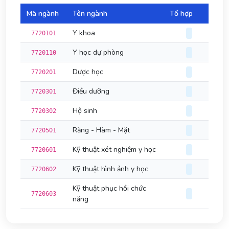
Mã ngành
Tên ngành
Tổ hợp
Đi
Y khoa
7720101
Y học dự phòng
7720110
Dược học
7720201
Điều dưỡng
7720301
Hộ sinh
7720302
Răng - Hàm - Mặt
7720501
Kỹ thuật xét nghiệm y học
7720601
Kỹ thuật hình ảnh y học
7720602
Kỹ thuật phục hồi chức
7720603
năng