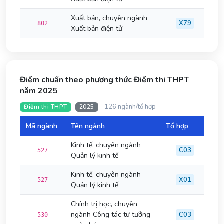
Xuất bản, chuyên ngành
X79
802
Xuất bản điện tử
Điểm chuẩn theo phương thức Điểm thi THPT
năm 2025
126 ngành/tổ hợp
Điểm thi THPT
2025
Mã ngành
Tên ngành
Tổ hợp
Đi
Kinh tế, chuyên ngành
C03
527
Quản lý kinh tế
Kinh tế, chuyên ngành
X01
527
Quản lý kinh tế
Chính trị học, chuyên
ngành Công tác tư tưởng
C03
530