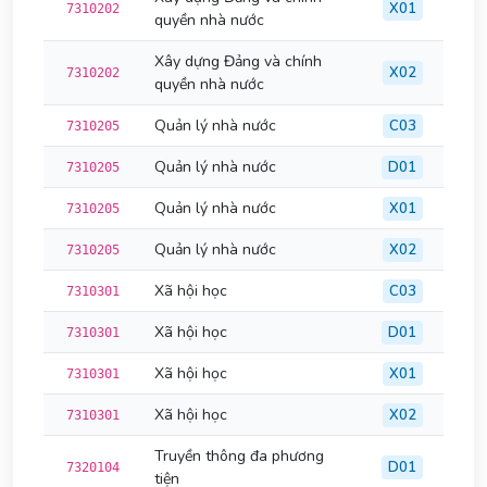
X01
7310202
quyền nhà nước
Xây dựng Đảng và chính
X02
7310202
quyền nhà nước
Quản lý nhà nước
C03
7310205
Quản lý nhà nước
D01
7310205
Quản lý nhà nước
X01
7310205
Quản lý nhà nước
X02
7310205
Xã hội học
C03
7310301
Xã hội học
D01
7310301
Xã hội học
X01
7310301
Xã hội học
X02
7310301
Truyền thông đa phương
D01
7320104
tiện