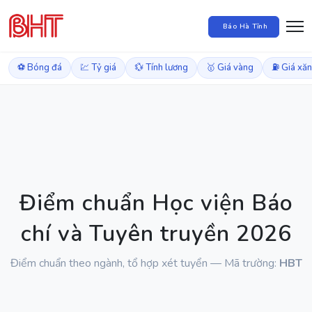
Báo Hà Tĩnh
⚽ Bóng đá
💹 Tỷ giá
💱 Tính lương
🥇 Giá vàng
⛽ Giá xă
Điểm chuẩn Học viện Báo
chí và Tuyên truyền 2026
Điểm chuẩn theo ngành, tổ hợp xét tuyển — Mã trường:
HBT