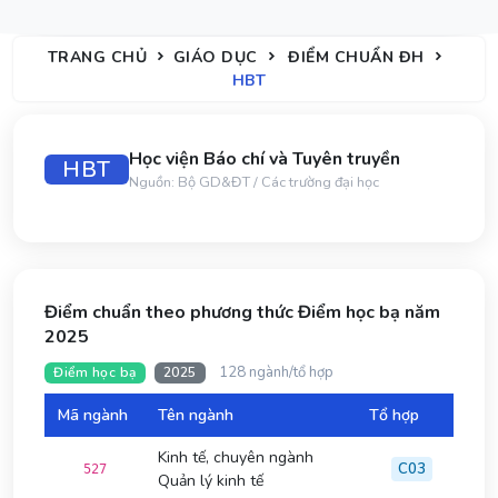
TRANG CHỦ
GIÁO DỤC
ĐIỂM CHUẨN ĐH
HBT
Học viện Báo chí và Tuyên truyền
HBT
Nguồn: Bộ GD&ĐT / Các trường đại học
Điểm chuẩn theo phương thức Điểm học bạ năm
2025
128 ngành/tổ hợp
Điểm học bạ
2025
Mã ngành
Tên ngành
Tổ hợp
Đi
Kinh tế, chuyên ngành
C03
527
Quản lý kinh tế