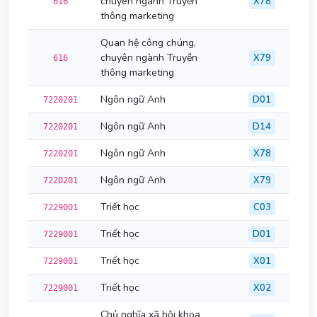
chuyên ngành Truyền
X78
616
thông marketing
Quan hệ công chúng,
chuyên ngành Truyền
X79
616
thông marketing
Ngôn ngữ Anh
D01
7220201
Ngôn ngữ Anh
D14
7220201
Ngôn ngữ Anh
X78
7220201
Ngôn ngữ Anh
X79
7220201
Triết học
C03
7229001
Triết học
D01
7229001
Triết học
X01
7229001
Triết học
X02
7229001
Chủ nghĩa xã hội khoa