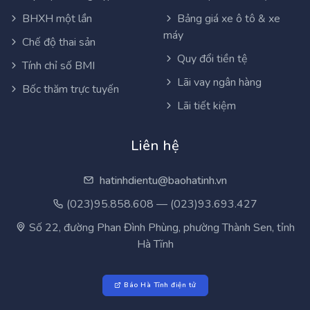
BHXH một lần
Bảng giá xe ô tô & xe
máy
Chế độ thai sản
Quy đổi tiền tệ
Tính chỉ số BMI
Lãi vay ngân hàng
Bốc thăm trực tuyến
Lãi tiết kiệm
Liên hệ
hatinhdientu@baohatinh.vn
(023)95.858.608 — (023)93.693.427
Số 22, đường Phan Đình Phùng, phường Thành Sen, tỉnh
Hà Tĩnh
Báo Hà Tĩnh điện tử