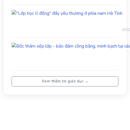
dụ
30/
và
"Lớ
Đ
học
tạ
0
rà
đồn
so
07/
đầy
họ
yêu
ph
thư
đạ
ở
họ
phía
nam
Hà
Tĩn
Xem thêm tin giáo dục →