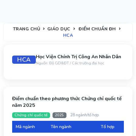
TRANG CHỦ
GIÁO DỤC
ĐIỂM CHUẨN ĐH
HCA
Học Viện Chính Trị Công An Nhân Dân
HCA
Nguồn: Bộ GD&ĐT / Các trường đại học
Điểm chuẩn theo phương thức Chứng chỉ quốc tế
năm 2025
28 ngành/tổ hợp
Chứng chỉ quốc tế
2025
Mã ngành
Tên ngành
Tổ hợp
Đi