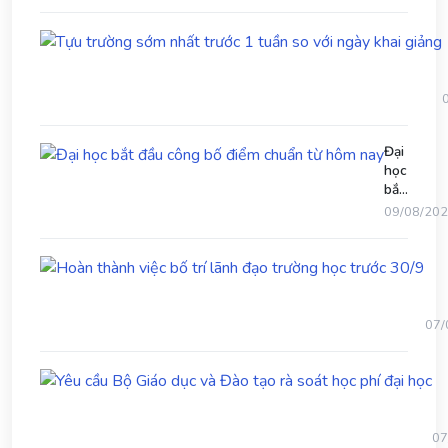
Đại
học
bắt
v
đầu
09/08/20
công
bố
Ho
điểm
thà
chuẩn
việc
từ
bố
hôm
07/
trí
nay
lãn
Yê
đạo
cầ
trư
B
học
Gi
trư
07