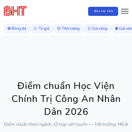
Báo Hà Tĩnh
⚽ Bóng đá
💹 Tỷ giá
💱 Tính lương
🥇 Giá vàng
⛽ Giá xă
Điểm chuẩn Học Viện
Chính Trị Công An Nhân
Dân 2026
Điểm chuẩn theo ngành, tổ hợp xét tuyển — Mã trường:
HCA