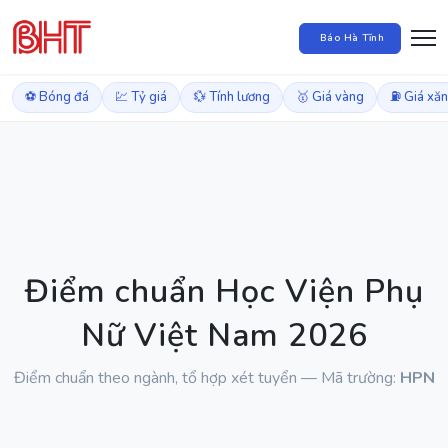
Báo Hà Tĩnh
⚽ Bóng đá
💹 Tỷ giá
💱 Tính lương
🥇 Giá vàng
⛽ Giá xă
Điểm chuẩn Học Viện Phụ
Nữ Việt Nam 2026
Điểm chuẩn theo ngành, tổ hợp xét tuyển — Mã trường:
HPN