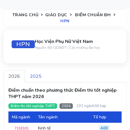
TRANG CHỦ
GIÁO DỤC
ĐIỂM CHUẨN ĐH
HPN
Học Viện Phụ Nữ Việt Nam
HPN
Nguồn: Bộ GD&ĐT / Các trường đại học
2026
2025
Điểm chuẩn theo phương thức Điểm thi tốt nghiệp
THPT năm 2026
101 ngành/tổ hợp
Điểm thi tốt nghiệp THPT
2026
Mã ngành
Tên ngành
Tổ hợp
Điể
Kinh tế
A00
7310101