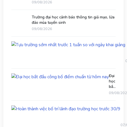
Trường đại học cảnh báo thông tin giả mạo, lừa
đảo mùa tuyển sinh
09/08/2026
Đại
học
bắt
v
đầu
09/08/20
công
bố
Ho
điểm
thà
chuẩn
việc
từ