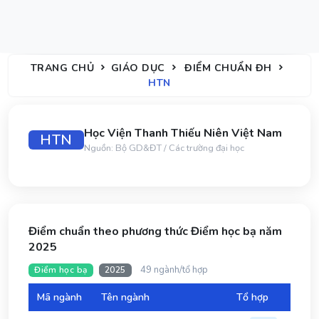
TRANG CHỦ
GIÁO DỤC
ĐIỂM CHUẨN ĐH
HTN
Học Viện Thanh Thiếu Niên Việt Nam
HTN
Nguồn: Bộ GD&ĐT / Các trường đại học
Điểm chuẩn theo phương thức Điểm học bạ năm
2025
49 ngành/tổ hợp
Điểm học bạ
2025
Mã ngành
Tên ngành
Tổ hợp
Đi