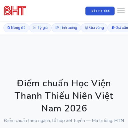
Báo Hà Tĩnh
⚽ Bóng đá
💹 Tỷ giá
💱 Tính lương
🥇 Giá vàng
⛽ Giá xă
Điểm chuẩn Học Viện
Thanh Thiếu Niên Việt
Nam 2026
Điểm chuẩn theo ngành, tổ hợp xét tuyển — Mã trường:
HTN