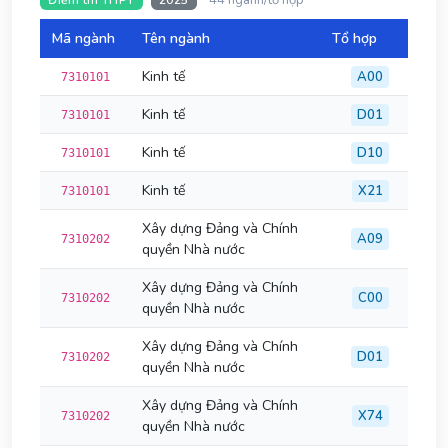
44 ngành/tổ hợp
Điểm thi THPT
2025
Mã ngành
Tên ngành
Tổ hợp
Đi
Kinh tế
A00
7310101
Kinh tế
D01
7310101
Kinh tế
D10
7310101
Kinh tế
X21
7310101
Xây dựng Đảng và Chính
A09
7310202
quyền Nhà nước
Xây dựng Đảng và Chính
C00
7310202
quyền Nhà nước
Xây dựng Đảng và Chính
D01
7310202
quyền Nhà nước
Xây dựng Đảng và Chính
X74
7310202
quyền Nhà nước