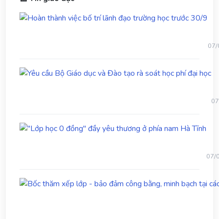
Ho
thà
việc
bố
07/
trí
lãn
Yê
đạo
cầ
trư
B
học
Gi
trư
07
dụ
30/
và
"Lớ
Đ
học
tạ
0
rà
đồn
so
07/
đầy
họ
yêu
ph
thư
đạ
ở
họ
phía
nam