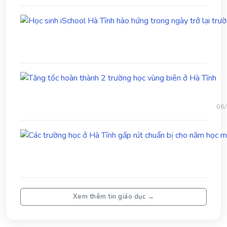
Hà
Tĩn
Tă
tốc
ho
th
06
2
trư
họ
vù
biê
ở
Hà
Tĩn
Xem thêm tin giáo dục →