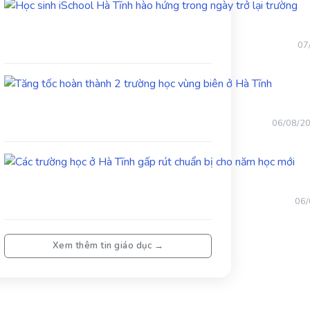
Họ
si
iS
Hà
07
Tĩ
hà
Tăng
hứ
tốc
tr
hoàn
ng
thành
trở
06/08/2
2
lại
trường
tr
Các
học
trư
vùng
học
biên
ở
ở
06/
Hà
Hà
Tĩn
Tĩnh
gấ
Xem thêm tin giáo dục →
rút
chu
bị
cho
nă