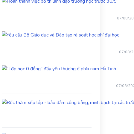
Hoàn
thành
việc
bố
07/08/2
trí
lãnh
Yêu
đạo
cầu
trường
Bộ
học
Giáo
trước
07/08/
dục
30/9
và
"Lớp
Đào
học
tạo
0
rà
đồng"
soát
07/08/20
đầy
học
yêu
phí
thương
đại
ở
học
phía
nam
Hà
Tĩnh