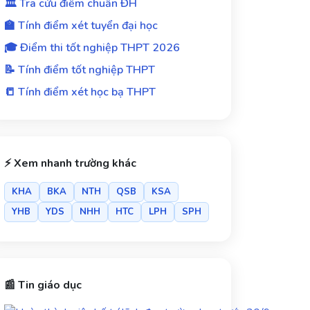
🏛️ Tra cứu điểm chuẩn ĐH
🏫 Tính điểm xét tuyển đại học
🎓 Điểm thi tốt nghiệp THPT 2026
📝 Tính điểm tốt nghiệp THPT
📒 Tính điểm xét học bạ THPT
⚡ Xem nhanh trường khác
KHA
BKA
NTH
QSB
KSA
YHB
YDS
NHH
HTC
LPH
SPH
📰 Tin giáo dục