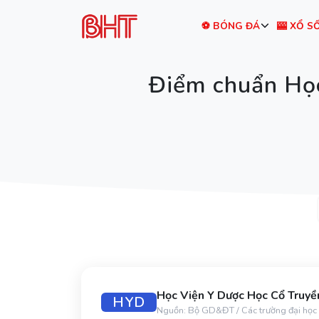
⚽ BÓNG ĐÁ
🎰 XỔ S
Điểm chuẩn Họ
Học Viện Y Dược Học Cổ Truyề
HYD
Nguồn: Bộ GD&ĐT / Các trường đại học