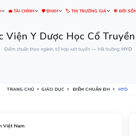
Ố
💼 TÀI CHÍNH
🛡️ BHXH
🏷️ THỊ TRƯỜNG GIÁ
🌟 ĐỜI SỐ
c Viện Y Dược Học Cổ Truyền
Điểm chuẩn theo ngành, tổ hợp xét tuyển — Mã trường:
HYD
TRANG CHỦ
GIÁO DỤC
ĐIỂM CHUẨN ĐH
HYD
n Việt Nam