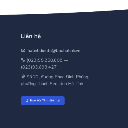
học
mới
Liên hệ
hatinhdientu@baohatinh.vn
(023)95.858.608 —
(023)93.693.427
Số 22, đường Phan Đình Phùng,
phường Thành Sen, tỉnh Hà Tĩnh
Báo Hà Tĩnh điện tử