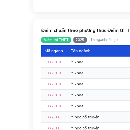
Điểm chuẩn theo phương thức Điểm thi
15 ngành/tổ hợp
Điểm thi THPT
2025
Mã ngành
Tên ngành
Y khoa
7720101
Y khoa
7720101
Y khoa
7720101
Y khoa
7720101
Y khoa
7720101
Y học cổ truyền
7720115
Y học cổ truyền
7720115