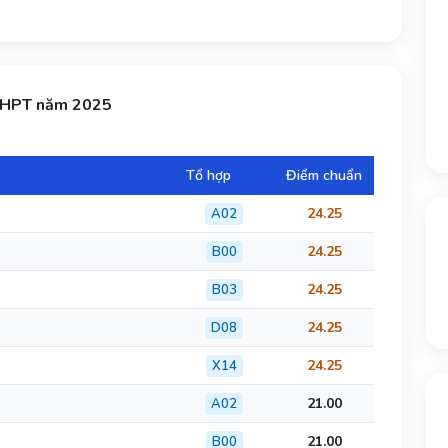
 THPT năm 2025
Tổ hợp
Điểm chuẩn
24.25
A02
24.25
B00
24.25
B03
24.25
D08
24.25
X14
21.00
A02
21.00
B00