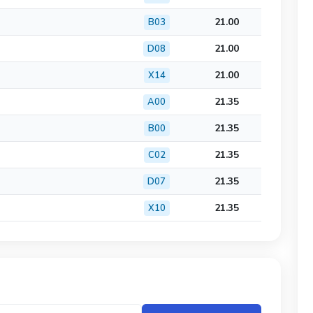
21.00
B03
21.00
D08
21.00
X14
21.35
A00
21.35
B00
21.35
C02
21.35
D07
21.35
X10