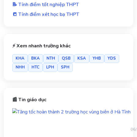
📝 Tính điểm tốt nghiệp THPT
📒 Tính điểm xét học bạ THPT
⚡ Xem nhanh trường khác
KHA
BKA
NTH
QSB
KSA
YHB
YDS
NHH
HTC
LPH
SPH
📰 Tin giáo dục
Tă
tốc
ho
th
06
2