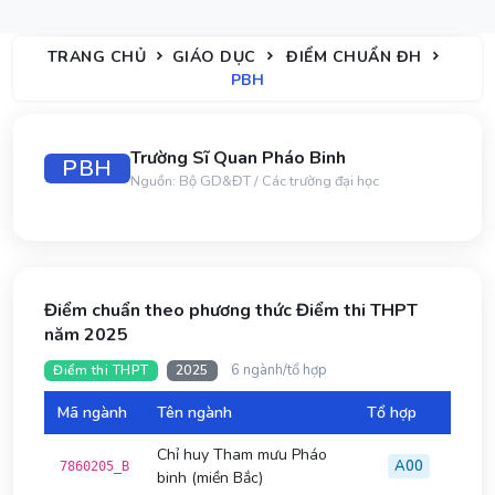
TRANG CHỦ
GIÁO DỤC
ĐIỂM CHUẨN ĐH
PBH
Trường Sĩ Quan Pháo Binh
PBH
Nguồn: Bộ GD&ĐT / Các trường đại học
Điểm chuẩn theo phương thức Điểm thi THPT
năm 2025
6 ngành/tổ hợp
Điểm thi THPT
2025
Mã ngành
Tên ngành
Tổ hợp
Đi
Chỉ huy Tham mưu Pháo
A00
7860205_B
binh (miền Bắc)