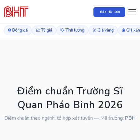
Báo Hà Tĩnh
⚽ Bóng đá
💹 Tỷ giá
💱 Tính lương
🥇 Giá vàng
⛽ Giá xă
Điểm chuẩn Trường Sĩ
Quan Pháo Binh 2026
Điểm chuẩn theo ngành, tổ hợp xét tuyển — Mã trường:
PBH