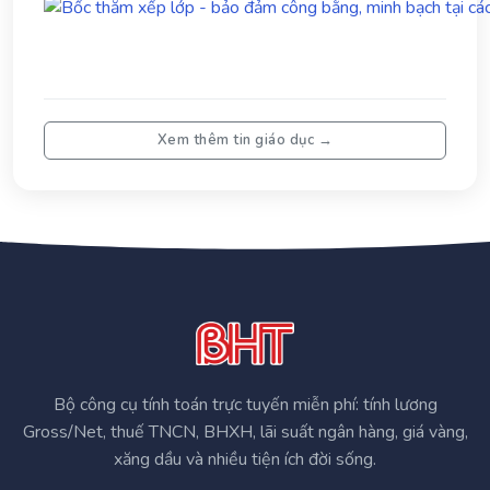
thư
đạ
ở
họ
phía
nam
Hà
Tĩn
Xem thêm tin giáo dục →
Bộ công cụ tính toán trực tuyến miễn phí: tính lương
Gross/Net, thuế TNCN, BHXH, lãi suất ngân hàng, giá vàng,
xăng dầu và nhiều tiện ích đời sống.