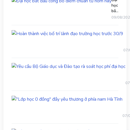
học
bắt
v
đầu
09/08/20
công
bố
Ho
điểm
thà
chuẩn
việc
từ
bố
hôm
07/
trí
nay
lãn
Yê
đạo
cầ
trư
B
học
Gi
trư
07
dụ
30/
và
"Lớ
Đ
học
tạ
0
rà
đồn
so
07/
đầy
họ
yêu
ph