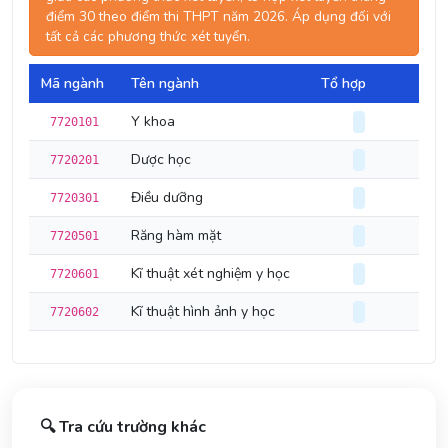
điểm 30 theo điểm thi THPT năm 2026. Áp dụng đối với
tất cả các phương thức xét tuyển.
Mã ngành
Tên ngành
Tổ hợp
Điể
Y khoa
7720101
Dược học
7720201
Điều dưỡng
7720301
Răng hàm mặt
7720501
Kĩ thuật xét nghiệm y học
7720601
Kĩ thuật hình ảnh y học
7720602
🔍 Tra cứu trường khác