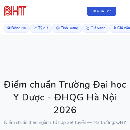
Báo Hà Tĩnh
⚽ Bóng đá
💹 Tỷ giá
💱 Tính lương
🥇 Giá vàng
⛽ Giá xă
Điểm chuẩn Trường Đại học
Y Dược - ĐHQG Hà Nội
2026
Điểm chuẩn theo ngành, tổ hợp xét tuyển — Mã trường:
QHY