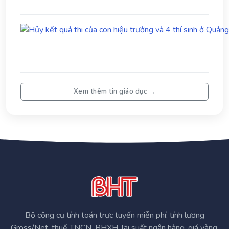
Xem thêm tin giáo dục →
Bộ công cụ tính toán trực tuyến miễn phí: tính lương
Gross/Net, thuế TNCN, BHXH, lãi suất ngân hàng, giá vàng,