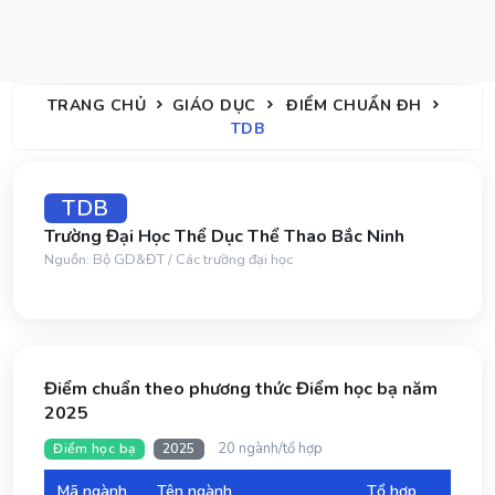
TRANG CHỦ
GIÁO DỤC
ĐIỂM CHUẨN ĐH
TDB
TDB
Trường Đại Học Thể Dục Thể Thao Bắc Ninh
Nguồn: Bộ GD&ĐT / Các trường đại học
Điểm chuẩn theo phương thức Điểm học bạ năm
2025
20 ngành/tổ hợp
Điểm học bạ
2025
Mã ngành
Tên ngành
Tổ hợp
Đi