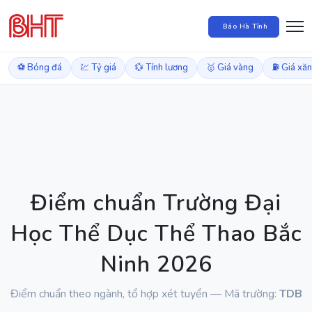
Báo Hà Tĩnh
⚽ Bóng đá
💹 Tỷ giá
💱 Tính lương
🥇 Giá vàng
⛽ Giá xă
Điểm chuẩn Trường Đại
Học Thể Dục Thể Thao Bắc
Ninh 2026
Điểm chuẩn theo ngành, tổ hợp xét tuyển — Mã trường:
TDB