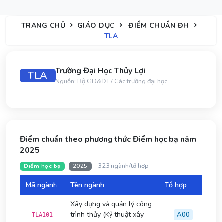
TRANG CHỦ
GIÁO DỤC
ĐIỂM CHUẨN ĐH
TLA
Trường Đại Học Thủy Lợi
TLA
Nguồn: Bộ GD&ĐT / Các trường đại học
Điểm chuẩn theo phương thức Điểm học bạ năm
2025
323 ngành/tổ hợp
Điểm học bạ
2025
Mã ngành
Tên ngành
Tổ hợp
Đi
Xây dựng và quản lý công
trình thủy (Kỹ thuật xây
A00
TLA101