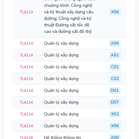
chương trình: Công nghệ
và kỹ thuật xây dựng cầu,
X06
TLA113
đường; Công nghệ và kỹ
thuật Đường sắt tốc độ
cao và đường sắt đô thị)
Quản lý xây dựng
A00
TLA114
Quản lý xây dựng
A01
TLA114
Quản lý xây dựng
C01
TLA114
Quản lý xây dựng
C02
TLA114
Quản lý xây dựng
D01
TLA114
Quản lý xây dựng
D07
TLA114
Quản lý xây dựng
X02
TLA114
Quản lý xây dựng
X06
TLA114
Hệ thống thông tin
A00
TLA116