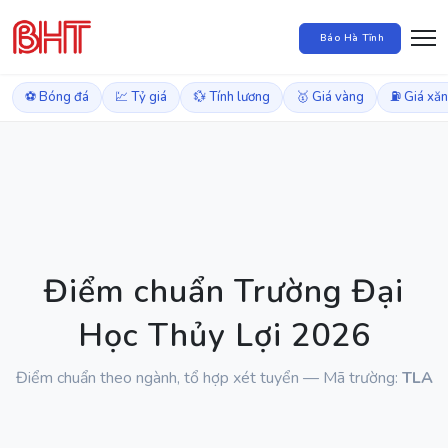
Báo Hà Tĩnh
⚽ Bóng đá
💹 Tỷ giá
💱 Tính lương
🥇 Giá vàng
⛽ Giá xă
Điểm chuẩn Trường Đại
Học Thủy Lợi 2026
Điểm chuẩn theo ngành, tổ hợp xét tuyển — Mã trường:
TLA