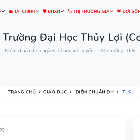
Ố
💼 TÀI CHÍNH
🛡️ BHXH
🏷️ THỊ TRƯỜNG GIÁ
🌟 ĐỜI SỐ
 Trường Đại Học Thủy Lợi (Cơ
Điểm chuẩn theo ngành, tổ hợp xét tuyển — Mã trường:
TLS
TRANG CHỦ
GIÁO DỤC
ĐIỂM CHUẨN ĐH
TLS
 2)