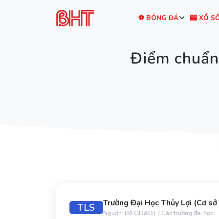
⚽ BÓNG ĐÁ
🎰 XỔ S
Điểm chuẩn
Trường Đại Học Thủy Lợi (Cơ sở
TLS
Nguồn: Bộ GD&ĐT / Các trường đại học