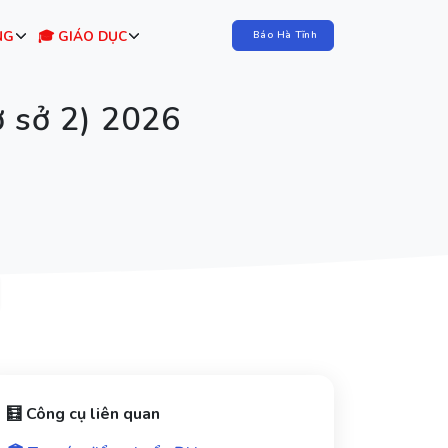
NG
🎓 GIÁO DỤC
Báo Hà Tĩnh
 sở 2) 2026
🧮 Công cụ liên quan