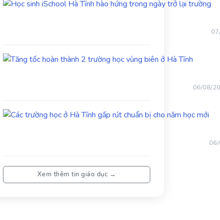
Họ
si
iS
Hà
07
Tĩ
hà
Tăng
hứ
tốc
tr
hoàn
ng
thành
trở
06/08/2
2
lại
trường
tr
Các
học
trư
vùng
học
biên
ở
ở
06/
Hà
Hà
Tĩn
Tĩnh
gấ
Xem thêm tin giáo dục →
rút
chu
bị
cho
nă