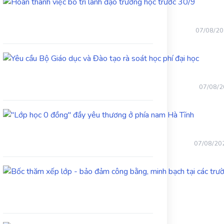
Hoàn
thành
việc
bố
07/08/2
trí
lãnh
Yêu
đạo
cầu
trường
Bộ
học
Giáo
trước
07/08/
dục
30/9
và
"Lớp
Đào
học
tạo
0
rà
đồng"
soát
07/08/20
đầy
học
yêu
phí
thương
đại
ở
học
phía
nam
Hà
Tĩnh