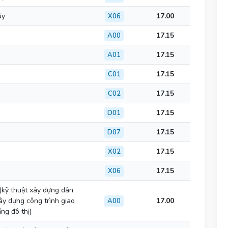
ủy
17.00
X06
17.15
A00
17.15
A01
17.15
C01
17.15
C02
17.15
D01
17.15
D07
17.15
X02
17.15
X06
(kỹ thuật xây dựng dân
ây dựng công trình giao
17.00
A00
ng đô thị)