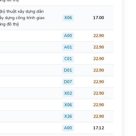
(kỹ thuật xây dựng dân
ây dựng công trình giao
17.00
X06
ng đô thị)
22.90
A00
22.90
A01
22.90
C01
22.90
D01
22.90
D07
22.90
X02
22.90
X06
22.90
X26
17.12
A00