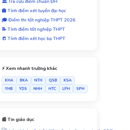
🏛️ Tra cứu điểm chuẩn ĐH
🏫 Tính điểm xét tuyển đại học
🎓 Điểm thi tốt nghiệp THPT 2026
📝 Tính điểm tốt nghiệp THPT
📒 Tính điểm xét học bạ THPT
⚡ Xem nhanh trường khác
KHA
BKA
NTH
QSB
KSA
YHB
YDS
NHH
HTC
LPH
SPH
📰 Tin giáo dục