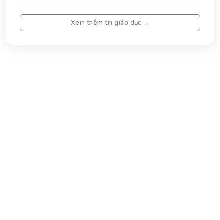
Tĩn
Xem thêm tin giáo dục →