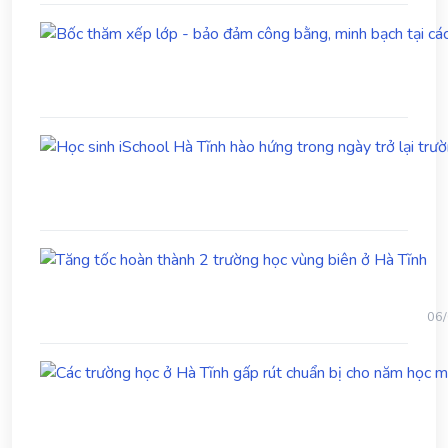
yêu
ph
thư
đạ
ở
họ
phía
nam
Hà
Tĩn
Tă
tốc
ho
th
06
2
trư
họ
vù
biê
ở
Hà