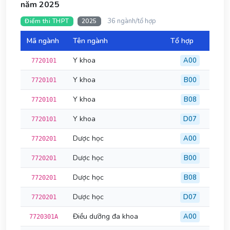
năm 2025
36 ngành/tổ hợp
Điểm thi THPT
2025
Mã ngành
Tên ngành
Tổ hợp
Đi
Y khoa
A00
7720101
Y khoa
B00
7720101
Y khoa
B08
7720101
Y khoa
D07
7720101
Dược học
A00
7720201
Dược học
B00
7720201
Dược học
B08
7720201
Dược học
D07
7720201
Điều dưỡng đa khoa
A00
7720301A