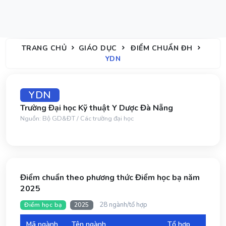
TRANG CHỦ
GIÁO DỤC
ĐIỂM CHUẨN ĐH
YDN
YDN
Trường Đại học Kỹ thuật Y Dược Đà Nẵng
Nguồn: Bộ GD&ĐT / Các trường đại học
Điểm chuẩn theo phương thức Điểm học bạ năm
2025
28 ngành/tổ hợp
Điểm học bạ
2025
Mã ngành
Tên ngành
Tổ hợp
Đi