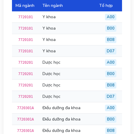
Mã ngành
Tên ngành
Tổ hợp
Đi
Y khoa
A00
7720101
Y khoa
B00
7720101
Y khoa
B08
7720101
Y khoa
D07
7720101
Dược học
A00
7720201
Dược học
B00
7720201
Dược học
B08
7720201
Dược học
D07
7720201
Điều dưỡng đa khoa
A00
7720301A
Điều dưỡng đa khoa
B00
7720301A
Điều dưỡng đa khoa
B08
7720301A