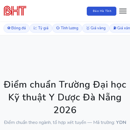
Báo Hà Tĩnh
⚽ Bóng đá
💹 Tỷ giá
💱 Tính lương
🥇 Giá vàng
⛽ Giá xă
Điểm chuẩn Trường Đại học
Kỹ thuật Y Dược Đà Nẵng
2026
Điểm chuẩn theo ngành, tổ hợp xét tuyển — Mã trường:
YDN