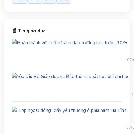
📰 Tin giáo dục
Ho
thà
việc
bố
07/
trí
lãn
Yê
đạo
cầ
trư
B
học
Gi
trư
07
dụ
30/
và
"Lớ
Đ
học
tạ
0
rà
đồn
so
07/
đầy
họ