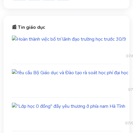
📰 Tin giáo dục
Ho
thà
việc
bố
07/
trí
lãn
Yê
đạo
cầ
trư
B
học
Gi
trư
07
dụ
30/
và
"Lớ
Đ
học
tạ
0
rà
đồn
so
07/
đầy
họ