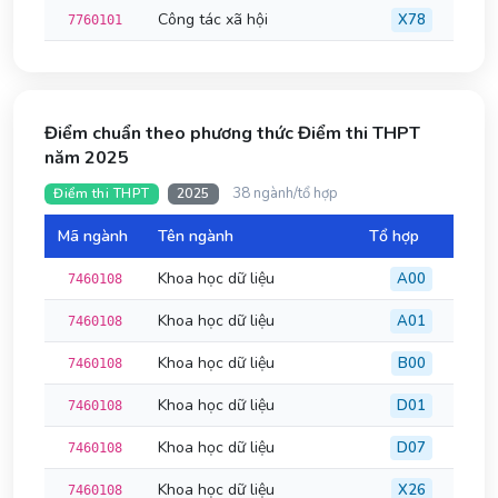
Công tác xã hội
X78
7760101
Điểm chuẩn theo phương thức Điểm thi THPT
năm 2025
38 ngành/tổ hợp
Điểm thi THPT
2025
Mã ngành
Tên ngành
Tổ hợp
Đi
Khoa học dữ liệu
A00
7460108
Khoa học dữ liệu
A01
7460108
Khoa học dữ liệu
B00
7460108
Khoa học dữ liệu
D01
7460108
Khoa học dữ liệu
D07
7460108
Khoa học dữ liệu
X26
7460108