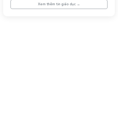
Tĩn
Xem thêm tin giáo dục →