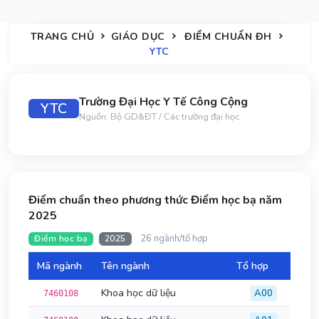
TRANG CHỦ
GIÁO DỤC
ĐIỂM CHUẨN ĐH
YTC
Trường Đại Học Y Tế Công Cộng
YTC
Nguồn: Bộ GD&ĐT / Các trường đại học
Điểm chuẩn theo phương thức Điểm học bạ năm
2025
26 ngành/tổ hợp
Điểm học bạ
2025
Mã ngành
Tên ngành
Tổ hợp
Đi
Khoa học dữ liệu
A00
7460108