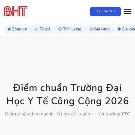
Báo Hà Tĩnh
⚽ Bóng đá
💹 Tỷ giá
💱 Tính lương
🥇 Giá vàng
⛽ Giá xă
Điểm chuẩn Trường Đại
Học Y Tế Công Cộng 2026
Điểm chuẩn theo ngành, tổ hợp xét tuyển — Mã trường:
YTC