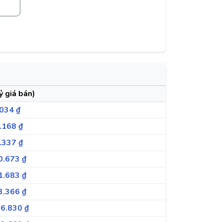
ỷ giá bán)
034 ₫
.168 ₫
.337 ₫
0.673 ₫
1.683 ₫
3.366 ₫
6.830 ₫