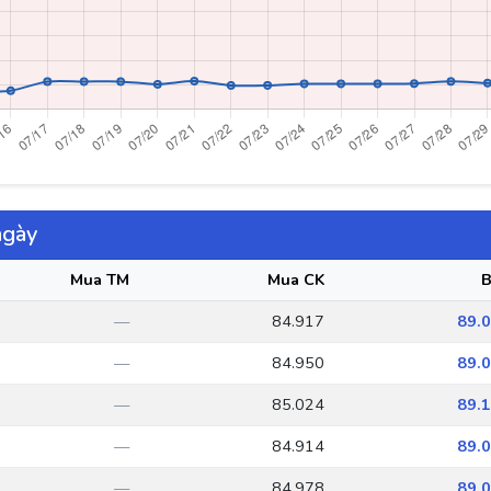
ngày
Mua TM
Mua CK
B
—
84.917
89.
—
84.950
89.
—
85.024
89.
—
84.914
89.
—
84.978
89.