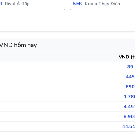
R
SEK
Riyal Ả Rập
Krona Thụy Điển
g VND hôm nay
VND (t
89.
445
890
1.78
4.45
8.90
44.51