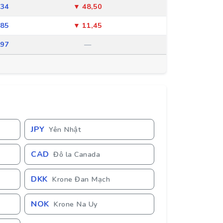
034
▼ 48,50
085
▼ 11,45
097
—
JPY
Yên Nhật
CAD
Đô la Canada
DKK
Krone Đan Mạch
NOK
Krone Na Uy