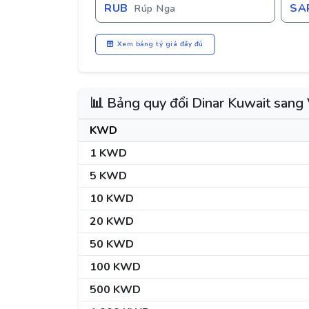
RUB
SA
Rúp Nga
Xem bảng tỷ giá đầy đủ
📊 Bảng quy đổi Dinar Kuwait san
KWD
1 KWD
5 KWD
10 KWD
20 KWD
50 KWD
100 KWD
500 KWD