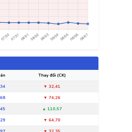
án
Thay đổi (CK)
034
▼ 32,41
068
▼ 74,26
145
▲ 110,57
029
▼ 64,70
097
▼ 32,35