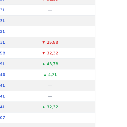
131
—
131
—
131
—
131
▼ 25,58
158
▼ 32,32
191
▲ 43,78
146
▲ 4,71
141
—
141
—
141
▲ 32,32
107
—