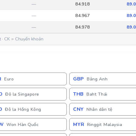
—
84.918
89.
—
84.967
89.
—
84.978
89.
t · CK = Chuyển khoản
R
GBP
Euro
Bảng Anh
D
THB
Đô la Singapore
Baht Thái
D
CNY
Đô la Hồng Kông
Nhân dân tệ
W
MYR
Won Hàn Quốc
Ringgit Malaysia