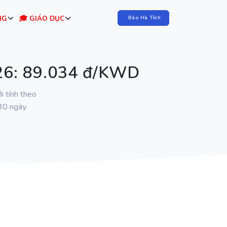
NG
🎓 GIÁO DỤC
Báo Hà Tĩnh
026: 89.034 đ/KWD
i tính theo
30 ngày.