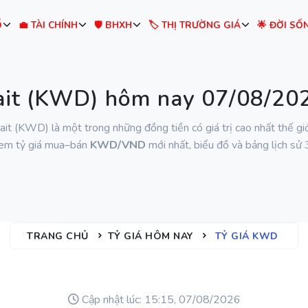
Ố
💼 TÀI CHÍNH
🛡️ BHXH
🏷️ THỊ TRƯỜNG GIÁ
🌟 ĐỜI SỐ
ait (KWD) hôm nay 07/08/2
it (KWD) là một trong những đồng tiền có giá trị cao nhất thế giớ
em tỷ giá mua–bán
KWD/VND
mới nhất, biểu đồ và bảng lịch sử 
TRANG CHỦ
TỶ GIÁ HÔM NAY
TỶ GIÁ KWD
Cập nhật lúc: 15:15, 07/08/2026