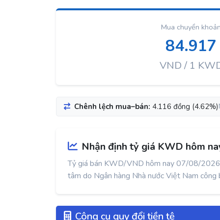
Mua chuyển khoả
84.917
VND / 1 KW
Chênh lệch mua–bán:
4.116 đồng (4.62%)
Nhận định tỷ giá KWD hôm na
Tỷ giá bán KWD/VND hôm nay 07/08/202
tâm do Ngân hàng Nhà nước Việt Nam công bố h
Công cụ quy đổi tiền tệ