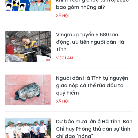
bao gồm những ai?
XÃ HỘI
Vingroup tuyển 5.680 lao
động, ưu tiên người dân Hà
Tĩnh
VIỆC LÀM
Người dân Hà Tĩnh tự nguyện
giao nộp cá thể rùa đầu to
quý hiếm
XÃ HỘI
Dự báo mưa lớn ở Hà Tĩnh: Ban
Chỉ huy Phòng thủ dân sự tỉnh
chỉ đạo "nóng"