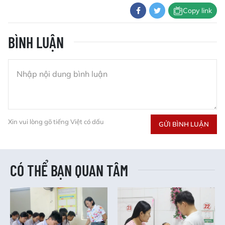
Copy link
BÌNH LUẬN
Xin vui lòng gõ tiếng Việt có dấu
GỬI BÌNH LUẬN
CÓ THỂ BẠN QUAN TÂM