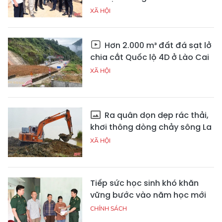
XÃ HỘI
Hơn 2.000 m³ đất đá sạt lở
chia cắt Quốc lộ 4D ở Lào Cai
XÃ HỘI
Ra quân dọn dẹp rác thải,
khơi thông dòng chảy sông La
XÃ HỘI
Tiếp sức học sinh khó khăn
vững bước vào năm học mới
CHÍNH SÁCH