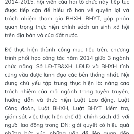
2014-2015, hội viên của hai tổ chức này tiếp tục
được tiếp cận để hiểu rõ hơn về quyền lợi và
trách nhiệm tham gia BHXH, BHYT, góp phần
quan trọng thực hiện chính sách an sinh xã hội
trên địa bàn và của đất nước.
Để thực hiện thành công mục tiêu trên, chương
trình phối hợp công tác năm 2014 giữa 3 ngành
chức năng: Sở LĐ-TB&XH, LĐLĐ và BHXH tỉnh
cũng vừa được lãnh đạo các bên thống nhất. Nội
dung chủ yếu tập trung thực hiện là: nâng cao
trách nhiệm của mỗi ngành trong tuyên truyền,
hướng dẫn và thực hiện Luật Lao động, Luật
Công đoàn, Luật BHXH, Luật BHYT; kiểm tra,
giám sát việc thực hiện chế độ, chính sách đối với
người lao động trong DN; giải quyết có hiệu quả
những bức xúc, những vấn đề liên quan đến