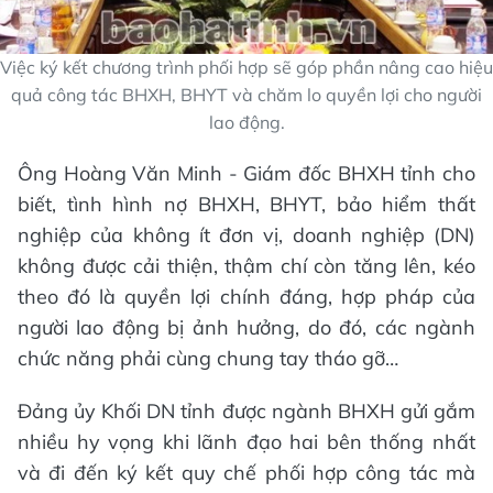
Việc ký kết chương trình phối hợp sẽ góp phần nâng cao hiệu
quả công tác BHXH, BHYT và chăm lo quyền lợi cho người
lao động.
Ông Hoàng Văn Minh - Giám đốc BHXH tỉnh cho
biết, tình hình nợ BHXH, BHYT, bảo hiểm thất
nghiệp của không ít đơn vị, doanh nghiệp (DN)
không được cải thiện, thậm chí còn tăng lên, kéo
theo đó là quyền lợi chính đáng, hợp pháp của
người lao động bị ảnh hưởng, do đó, các ngành
chức năng phải cùng chung tay tháo gỡ…
Đảng ủy Khối DN tỉnh được ngành BHXH gửi gắm
nhiều hy vọng khi lãnh đạo hai bên thống nhất
và đi đến ký kết quy chế phối hợp công tác mà