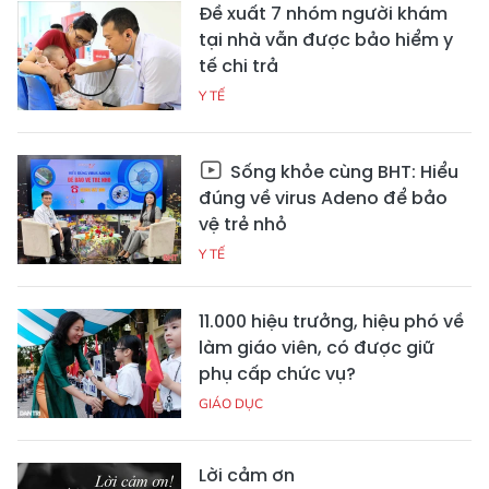
Đề xuất 7 nhóm người khám
tại nhà vẫn được bảo hiểm y
tế chi trả
Y TẾ
Sống khỏe cùng BHT: Hiểu
đúng về virus Adeno để bảo
vệ trẻ nhỏ
Y TẾ
11.000 hiệu trưởng, hiệu phó về
làm giáo viên, có được giữ
phụ cấp chức vụ?
GIÁO DỤC
Lời cảm ơn