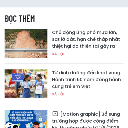
ĐỌC THÊM
Chủ động ứng phó mưa lớn,
sạt lở đất, hạn chế thấp nhất
thiệt hại do thiên tai gây ra
XÃ HỘI
Từ dinh dưỡng đến khát vọng:
Hành trình 50 năm đồng hành
cùng trẻ em Việt
XÃ HỘI
[Motion graphic] Bổ sung
trường hợp được cộng điểm
khi thi công chức từ 1/8/2026