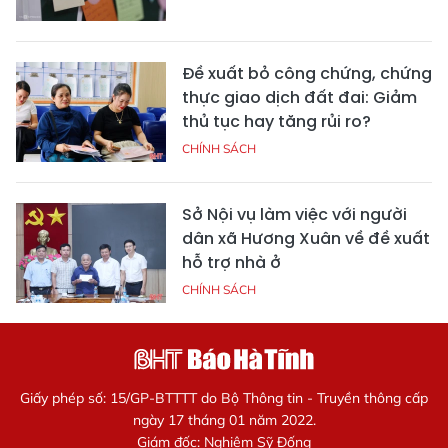
Đề xuất bỏ công chứng, chứng
thực giao dịch đất đai: Giảm
thủ tục hay tăng rủi ro?
CHÍNH SÁCH
Sở Nội vụ làm việc với người
dân xã Hương Xuân về đề xuất
hỗ trợ nhà ở
CHÍNH SÁCH
Giấy phép số: 15/GP-BTTTT do Bộ Thông tin - Truyền thông cấp
ngày 17 tháng 01 năm 2022.
Giám đốc: Nghiêm Sỹ Đống