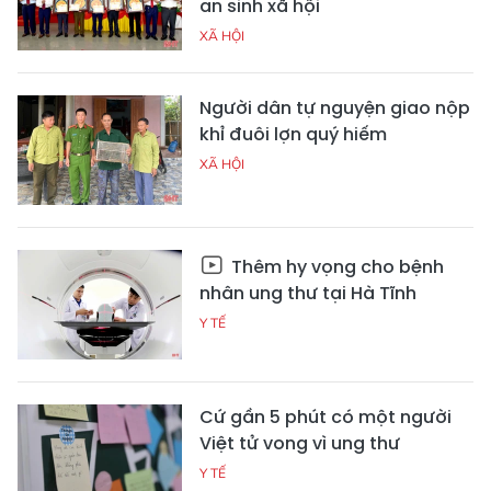
an sinh xã hội
XÃ HỘI
Người dân tự nguyện giao nộp
khỉ đuôi lợn quý hiếm
XÃ HỘI
Thêm hy vọng cho bệnh
nhân ung thư tại Hà Tĩnh
Y TẾ
Cứ gần 5 phút có một người
Việt tử vong vì ung thư
Y TẾ