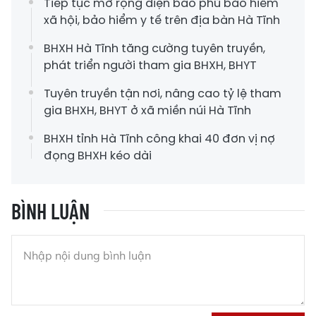
Tiếp tục mở rộng diện bao phủ bảo hiểm
xã hội, bảo hiểm y tế trên địa bàn Hà Tĩnh
BHXH Hà Tĩnh tăng cường tuyên truyền,
phát triển người tham gia BHXH, BHYT
Tuyên truyền tận nơi, nâng cao tỷ lệ tham
gia BHXH, BHYT ở xã miền núi Hà Tĩnh
BHXH tỉnh Hà Tĩnh công khai 40 đơn vị nợ
đọng BHXH kéo dài
BÌNH LUẬN