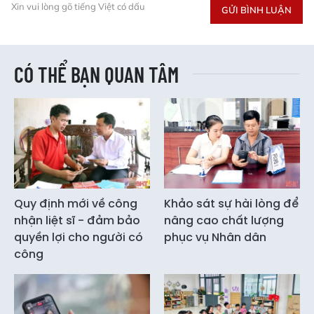
Xin vui lòng gõ tiếng Việt có dấu
GỬI BÌNH LUẬN
CÓ THỂ BẠN QUAN TÂM
Quy định mới về công
Khảo sát sự hài lòng để
nhận liệt sĩ - đảm bảo
nâng cao chất lượng
quyền lợi cho người có
phục vụ Nhân dân
công