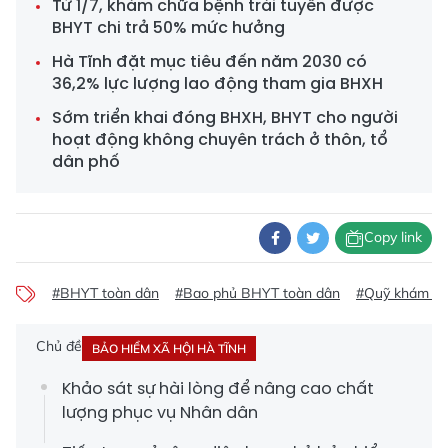
Từ 1/7, khám chữa bệnh trái tuyến được
BHYT chi trả 50% mức hưởng
Hà Tĩnh đặt mục tiêu đến năm 2030 có
36,2% lực lượng lao động tham gia BHXH
Sớm triển khai đóng BHXH, BHYT cho người
hoạt động không chuyên trách ở thôn, tổ
dân phố
Copy link
#BHYT toàn dân
#Bao phủ BHYT toàn dân
#Quỹ khám ch
Chủ đề
BẢO HIỂM XÃ HỘI HÀ TĨNH
Khảo sát sự hài lòng để nâng cao chất
lượng phục vụ Nhân dân