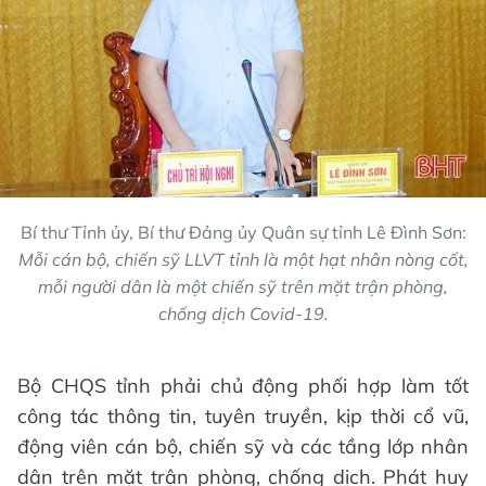
Bí thư Tỉnh ủy, Bí thư Đảng ủy Quân sự tỉnh Lê Đình Sơn:
Mỗi cán bộ, chiến sỹ LLVT tỉnh là một hạt nhân nòng cốt,
mỗi người dân là một chiến sỹ trên mặt trận phòng,
chống dịch Covid-19.
Bộ CHQS tỉnh phải chủ động phối hợp làm tốt
công tác thông tin, tuyên truyền, kịp thời cổ vũ,
động viên cán bộ, chiến sỹ và các tầng lớp nhân
dân trên mặt trận phòng, chống dịch. Phát huy