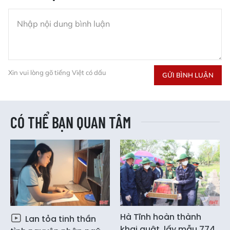
Xin vui lòng gõ tiếng Việt có dấu
GỬI BÌNH LUẬN
CÓ THỂ BẠN QUAN TÂM
Hà Tĩnh hoàn thành
Lan tỏa tinh thần
khai quật, lấy mẫu 774