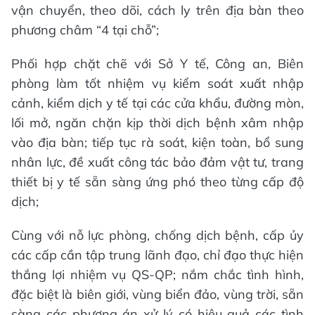
vận chuyển, theo dõi, cách ly trên địa bàn theo
phương châm “4 tại chỗ”;
Phối hợp chặt chẽ với Sở Y tế, Công an, Biên
phòng làm tốt nhiệm vụ kiểm soát xuất nhập
cảnh, kiểm dịch y tế tại các cửa khẩu, đường mòn,
lối mở, ngăn chặn kịp thời dịch bệnh xâm nhập
vào địa bàn; tiếp tục rà soát, kiện toàn, bổ sung
nhân lực, đề xuất công tác bảo đảm vật tư, trang
thiết bị y tế sẵn sàng ứng phó theo từng cấp độ
dịch;
Cùng với nỗ lực phòng, chống dịch bệnh, cấp ủy
các cấp cần tập trung lãnh đạo, chỉ đạo thực hiện
thắng lợi nhiệm vụ QS-QP; nắm chắc tình hình,
đặc biệt là biên giới, vùng biển đảo, vùng trời, sẵn
sàng các phương án xử lý có hiệu quả các tình