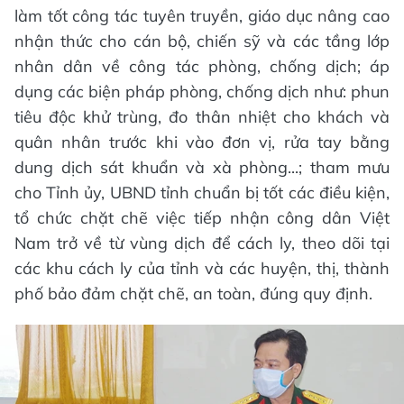
làm tốt công tác tuyên truyền, giáo dục nâng cao
nhận thức cho cán bộ, chiến sỹ và các tầng lớp
nhân dân về công tác phòng, chống dịch; áp
dụng các biện pháp phòng, chống dịch như: phun
tiêu độc khử trùng, đo thân nhiệt cho khách và
quân nhân trước khi vào đơn vị, rửa tay bằng
dung dịch sát khuẩn và xà phòng...; tham mưu
cho Tỉnh ủy, UBND tỉnh chuẩn bị tốt các điều kiện,
tổ chức chặt chẽ việc tiếp nhận công dân Việt
Nam trở về từ vùng dịch để cách ly, theo dõi tại
các khu cách ly của tỉnh và các huyện, thị, thành
phố bảo đảm chặt chẽ, an toàn, đúng quy định.