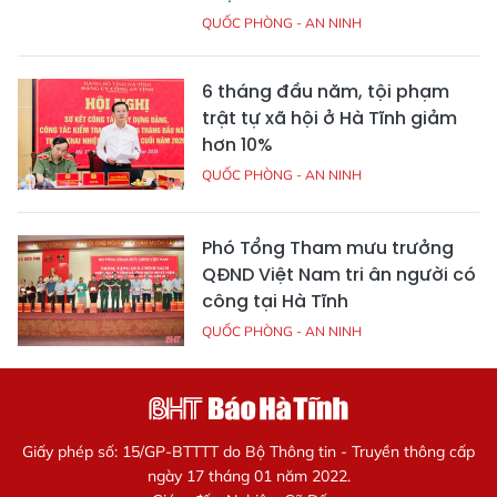
QUỐC PHÒNG - AN NINH
6 tháng đầu năm, tội phạm
trật tự xã hội ở Hà Tĩnh giảm
hơn 10%
QUỐC PHÒNG - AN NINH
Phó Tổng Tham mưu trưởng
QĐND Việt Nam tri ân người có
công tại Hà Tĩnh
QUỐC PHÒNG - AN NINH
Giấy phép số: 15/GP-BTTTT do Bộ Thông tin - Truyền thông cấp
ngày 17 tháng 01 năm 2022.