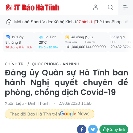
Mới nhất
Short Video
Xã hội
Kinh tế
Chính trị
Thể thao
Pháp luật
V
Thứ Bảy
Hà Tĩnh
Giá vàng (SJC)
Tỷ giá
8 tháng 8
29°C
Mua vào
Bán ra
EUR
USD
141,000,000
144,000,000
29,432.37
26,
26 tháng 6 Âm lịch
Độ ẩm 82.9%
CHÍNH TRỊ
QUỐC PHÒNG - AN NINH
Đảng ủy Quân sự Hà Tĩnh ban
hành Nghị quyết chuyên đề
phòng, chống dịch Covid-19
Xuân Liệu - Đinh Thanh
27/03/2020 11:55
Theo dõi Báo Hà Tĩnh trên
Copy link