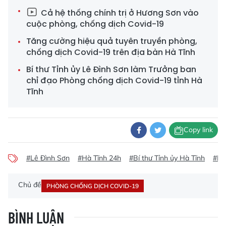
Cả hệ thống chính trị ở Hương Sơn vào
cuộc phòng, chống dịch Covid-19
Tăng cường hiệu quả tuyên truyền phòng,
chống dịch Covid-19 trên địa bàn Hà Tĩnh
Bí thư Tỉnh ủy Lê Đình Sơn làm Trưởng ban
chỉ đạo Phòng chống dịch Covid-19 tỉnh Hà
Tĩnh
Copy link
#Lê Đình Sơn
#Hà Tĩnh 24h
#Bí thư Tỉnh ủy Hà Tĩnh
#Bộ
Chủ đề
PHÒNG CHỐNG DỊCH COVID-19
BÌNH LUẬN