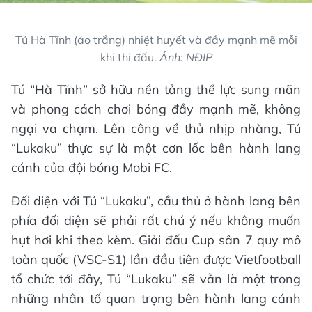
Tú Hà Tĩnh (áo trắng) nhiệt huyết và đầy mạnh mẽ mỗi
khi thi đấu.
Ảnh: NĐIP
Tú “Hà Tĩnh” sở hữu nền tảng thể lực sung mãn
và phong cách chơi bóng đầy mạnh mẽ, không
ngại va chạm. Lên công về thủ nhịp nhàng, Tú
“Lukaku” thực sự là một cơn lốc bên hành lang
cánh của đội bóng Mobi FC.
Đối diện với Tú “Lukaku”, cầu thủ ở hành lang bên
phía đối diện sẽ phải rất chú ý nếu không muốn
hụt hơi khi theo kèm. Giải đấu Cup sân 7 quy mô
toàn quốc (VSC-S1) lần đầu tiên được Vietfootball
tổ chức tới đây, Tú “Lukaku” sẽ vẫn là một trong
những nhân tố quan trọng bên hành lang cánh