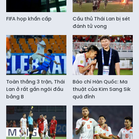
FIFA họp khẩn cấp
Cầu thủ Thái Lan bị sét
đánh tử vong
Toàn thắng 3 trận, Thái
Báo chí Hàn Quốc: Ma
Lan ở rất gần ngôi đầu
thuật của Kim Sang Sik
bảng B
quá đỉnh