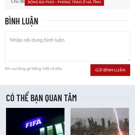
Chủ đề
BÓNG ĐÁ PHỦI - PHONG TRÀO Ở HÀ TĨNH
BÌNH LUẬN
Xin vui lòng gõ tiếng Việt có dấu
GỬI BÌNH LUẬN
CÓ THỂ BẠN QUAN TÂM