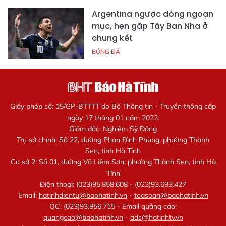
Argentina ngược dòng ngoạn
mục, hẹn gặp Tây Ban Nha ở
chung kết
BÓNG ĐÁ
Giấy phép số: 15/GP-BTTTT do Bộ Thông tin - Truyền thông cấp
ngày 17 tháng 01 năm 2022.
Giám đốc: Nghiêm Sỹ Đống
Trụ sở chính: Số 22, đường Phan Đình Phùng, phường Thành
Sen, tỉnh Hà Tĩnh
Cơ sở 2: Số 01, đường Võ Liêm Sơn, phường Thành Sen, tỉnh Hà
Tĩnh
Điện thoại: (023)95.858.608 - (023)93.693.427
Email:
hatinhdientu@baohatinh.vn
-
toasoan@baohatinh.vn
QC: (023)93.856.715 - Email quảng cáo:
quangcao@baohatinh.vn
-
ads@hatinhtv.vn