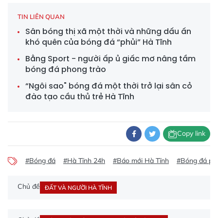
TIN LIÊN QUAN
Sân bóng thị xã một thời và những dấu ấn
khó quên của bóng đá “phủi” Hà Tĩnh
Bằng Sport - người ấp ủ giấc mơ nâng tầm
bóng đá phong trào
“Ngôi sao" bóng đá một thời trở lại sân cỏ
đào tạo cầu thủ trẻ Hà Tĩnh
Copy link
#Bóng đá
#Hà Tĩnh 24h
#Báo mới Hà Tĩnh
#Bóng đá phủ
Chủ đề
ĐẤT VÀ NGƯỜI HÀ TĨNH