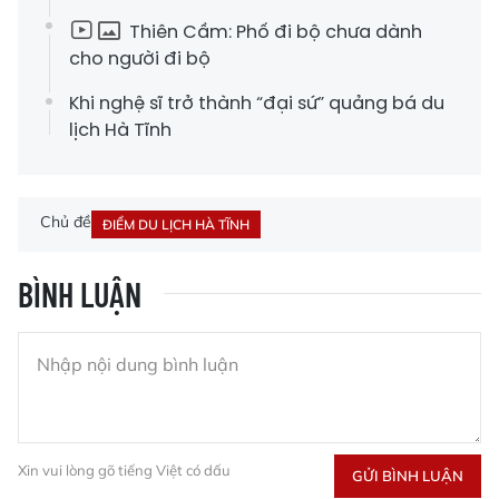
Thiên Cầm: Phố đi bộ chưa dành
cho người đi bộ
Khi nghệ sĩ trở thành “đại sứ” quảng bá du
lịch Hà Tĩnh
Chủ đề
ĐIỂM DU LỊCH HÀ TĨNH
BÌNH LUẬN
Xin vui lòng gõ tiếng Việt có dấu
GỬI BÌNH LUẬN