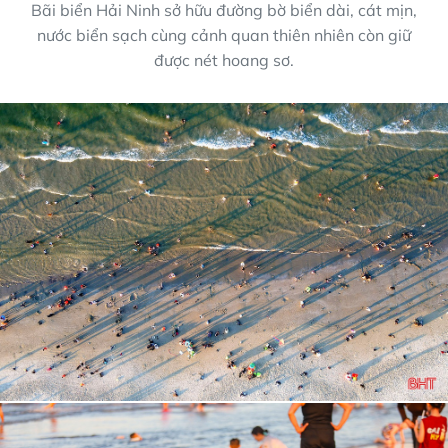
Bãi biển Hải Ninh sở hữu đường bờ biển dài, cát mịn,
nước biển sạch cùng cảnh quan thiên nhiên còn giữ
được nét hoang sơ.