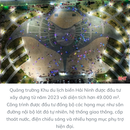
Quảng trường Khu du lịch biển Hải Ninh được đầu tư
xây dựng từ năm 2023 với diện tích hơn 49.000 m².
Công trình được đầu tư đồng bộ các hạng mục như sân
đường nội bộ lát đá tự nhiên, hệ thống giao thông, cấp
thoát nước, điện chiếu sáng và nhiều hạng mục phụ trợ
hiện đại.