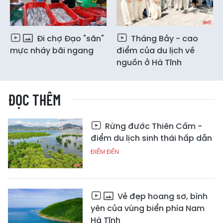
Đi chợ Đạo "săn"
Tháng Bảy - cao
mực nháy bãi ngang
điểm của du lịch về
nguồn ở Hà Tĩnh
ĐỌC THÊM
Rừng đước Thiên Cầm -
điểm du lịch sinh thái hấp dẫn
ĐIỂM ĐẾN
Vẻ đẹp hoang sơ, bình
yên của vùng biển phía Nam
Hà Tĩnh