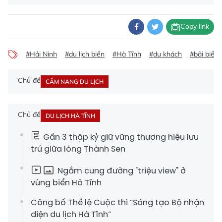
Copy link
#Hải Ninh
#du lịch biển
#Hà Tĩnh
#du khách
#bãi biển
Chủ đề
CẨM NANG DU LỊCH
Chủ đề
DU LỊCH HÀ TĨNH
Gần 3 thập kỷ giữ vững thương hiệu lưu
trú giữa lòng Thành Sen
Ngắm cung đường "triệu view" ở
vùng biển Hà Tĩnh
Công bố Thể lệ Cuộc thi “Sáng tạo Bộ nhận
diện du lịch Hà Tĩnh”