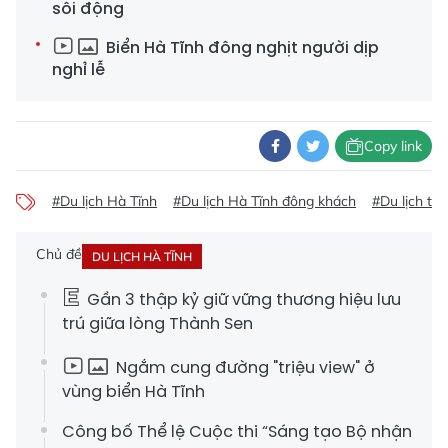
sôi động
Biển Hà Tĩnh đông nghịt người dịp
nghỉ lễ
Copy link
#Du lịch Hà Tĩnh
#Du lịch Hà Tĩnh đông khách
#Du lịch thi
Chủ đề
DU LỊCH HÀ TĨNH
Gần 3 thập kỷ giữ vững thương hiệu lưu
trú giữa lòng Thành Sen
Ngắm cung đường "triệu view" ở
vùng biển Hà Tĩnh
Công bố Thể lệ Cuộc thi “Sáng tạo Bộ nhận