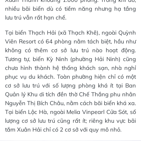
nhiều bãi biển dù có tiềm năng nhưng hạ tầng
lưu trú vẫn rất hạn chế.
Tại biển Thạch Hải (xã Thạch Khê), ngoài Quỳnh
Viên Resort có 64 phòng nằm tách biệt, hầu như
không có thêm cơ sở lưu trú nào hoạt động.
Tương tự, biển Kỳ Ninh (phường Hải Ninh) cũng
chưa hình thành hệ thống khách sạn, nhà nghỉ
phục vụ du khách. Toàn phường hiện chỉ có một
cơ sở lưu trú với số lượng phòng khá ít tại Ban
Quản lý Khu di tích đền thờ Chế Thắng phu nhân
Nguyễn Thị Bích Châu, nằm cách bãi biển khá xa.
Tại biển Lộc Hà, ngoài Melia Vinpearl Cửa Sót, số
lượng cơ sở lưu trú cũng rất ít; riêng khu vực bãi
tắm Xuân Hải chỉ có 2 cơ sở với quy mô nhỏ.