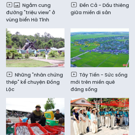
Ngắm cung
Đền Cả - Dấu thiêng
đường "triệu view" ở
giữa miền di sản
vùng biển Hà Tĩnh
Những "nhân chứng
Tây Tiến - Sức sống
thép" kể chuyện Đồng
mới trên miền quê
Lộc
đáng sống