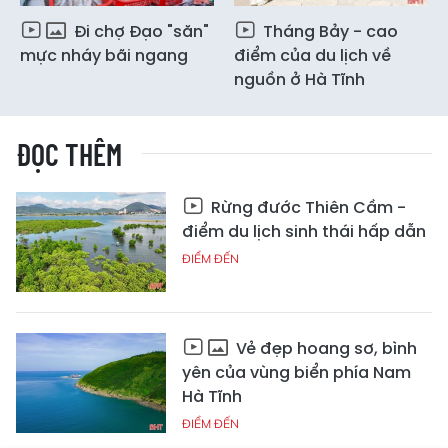
Đi chợ Đạo "săn"
Tháng Bảy - cao
mực nháy bãi ngang
điểm của du lịch về
nguồn ở Hà Tĩnh
ĐỌC THÊM
Rừng đước Thiên Cầm -
điểm du lịch sinh thái hấp dẫn
ĐIỂM ĐẾN
Vẻ đẹp hoang sơ, bình
yên của vùng biển phía Nam
Hà Tĩnh
ĐIỂM ĐẾN