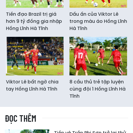
Tiền đạo Brazil trị giá
Dấu ấn của Viktor Lê
hơn 9 tỷ đồng gia nhập
trong màu áo Hồng Lĩnh
Hồng Lĩnh Hà Tĩnh
Hà Tĩnh
Viktor Lê bất ngờ chia
8 cầu thủ trẻ tập luyện
tay Hồng Lĩnh Hà Tĩnh
cùng đội 1 Hồng Lĩnh Hà
Tĩnh
ĐỌC THÊM
Tiền vệ Trần Phi Sơn trở lại thử