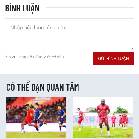
BÌNH LUẬN
Xin vui lòng gõ tiếng Việt có dấu
GỬI BÌNH LUẬN
CÓ THỂ BẠN QUAN TÂM