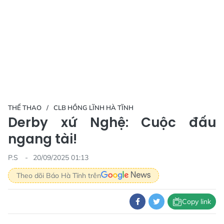
THỂ THAO
CLB HỒNG LĨNH HÀ TĨNH
Derby xứ Nghệ: Cuộc đấu
ngang tài!
P.S
20/09/2025 01:13
Theo dõi Báo Hà Tĩnh trên
Copy link