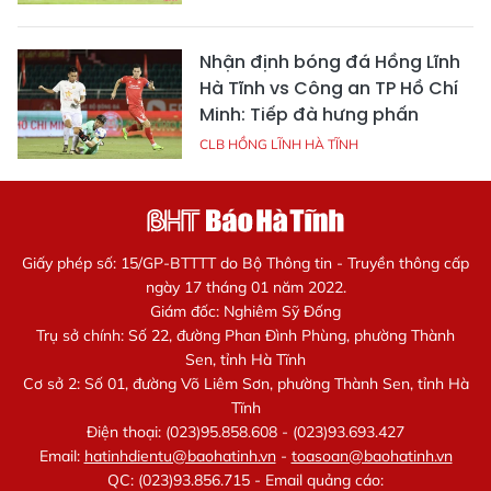
Nhận định bóng đá Hồng Lĩnh
Hà Tĩnh vs Công an TP Hồ Chí
Minh: Tiếp đà hưng phấn
CLB HỒNG LĨNH HÀ TĨNH
Giấy phép số: 15/GP-BTTTT do Bộ Thông tin - Truyền thông cấp
ngày 17 tháng 01 năm 2022.
Giám đốc: Nghiêm Sỹ Đống
Trụ sở chính: Số 22, đường Phan Đình Phùng, phường Thành
Sen, tỉnh Hà Tĩnh
Cơ sở 2: Số 01, đường Võ Liêm Sơn, phường Thành Sen, tỉnh Hà
Tĩnh
Điện thoại: (023)95.858.608 - (023)93.693.427
Email:
hatinhdientu@baohatinh.vn
-
toasoan@baohatinh.vn
QC: (023)93.856.715 - Email quảng cáo: