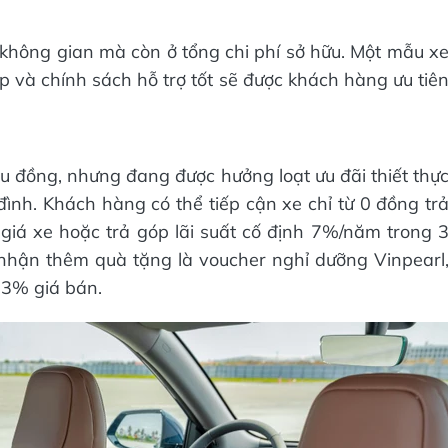
ở không gian mà còn ở tổng chi phí sở hữu. Một mẫu x
ấp và chính sách hỗ trợ tốt sẽ được khách hàng ưu tiê
ệu đồng, nhưng đang được hưởng loạt ưu đãi thiết thự
đình. Khách hàng có thể tiếp cận xe chỉ từ 0 đồng tr
n giá xe hoặc trả góp lãi suất cố định 7%/năm trong 
 nhận thêm quà tặng là voucher nghỉ dưỡng Vinpearl
 3% giá bán.