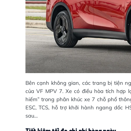
Bên cạnh không gian, các trang bị tiện ng
của VF MPV 7. Xe có điều hòa tích hợp l
hiếm” trong phân khúc xe 7 chỗ phổ thô
ESC, TCS, hỗ trợ khởi hành ngang dốc HS
sau...
Tiết kiệm tối đa chi phí hàng ngày