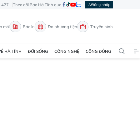
3.427
Theo dõi Báo Hà Tĩnh qua
Đăng nhập
in mới
Báo in
Đa phương tiện
Truyền hình
VỀ HÀ TĨNH
ĐỜI SỐNG
CÔNG NGHỆ
CỘNG ĐỒNG