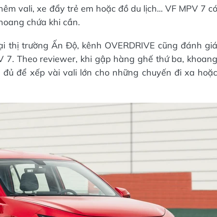
thêm vali, xe đẩy trẻ em hoặc đồ du lịch... VF MPV 7 c
hoang chứa khi cần.
tại thị trường Ấn Độ, kênh OVERDRIVE cũng đánh gi
 7. Theo reviewer, khi gập hàng ghế thứ ba, khoan
đủ để xếp vài vali lớn cho những chuyến đi xa hoặ