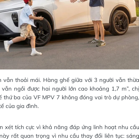
 vẫn thoải mái. Hàng ghế giữa với 3 người vẫn thừ
 vẫn ngồi được hai người lớn cao khoảng 1,7 m”, ch
ế thứ ba của VF MPV 7 không đóng vai trò dự phòng
ế của gia đình.
xét tích cực vì khả năng đáp ứng linh hoạt nhu cầ
 này rất quan trọng vì nhu cầu thay đổi liên tục: sán