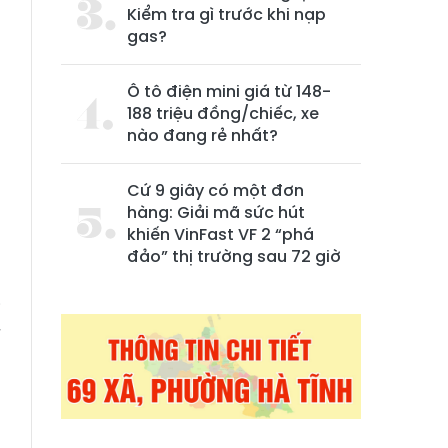
Kiểm tra gì trước khi nạp
gas?
Ô tô điện mini giá từ 148-
188 triệu đồng/chiếc, xe
nào đang rẻ nhất?
Cứ 9 giây có một đơn
hàng: Giải mã sức hút
khiến VinFast VF 2 “phá
đảo” thị trường sau 72 giờ
i
ế
u