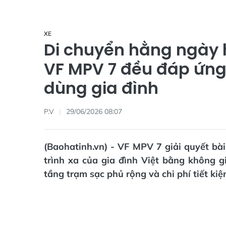
XE
Di chuyển hằng ngày h
VF MPV 7 đều đáp ứng
dùng gia đình
P.V
29/06/2026 08:07
(Baohatinh.vn) - VF MPV 7 giải quyết bà
trình xa của gia đình Việt bằng không g
tầng trạm sạc phủ rộng và chi phí tiết kiệ