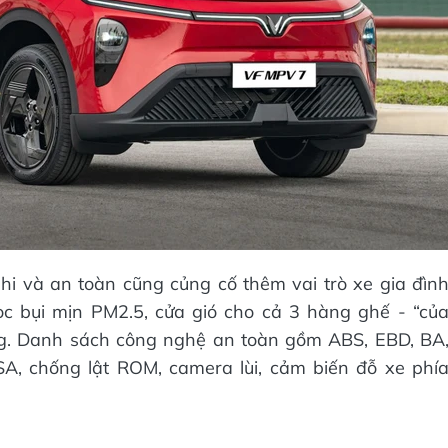
hi và an toàn cũng củng cố thêm vai trò xe gia đìn
ọc bụi mịn PM2.5, cửa gió cho cả 3 hàng ghế - “củ
ng. Danh sách công nghệ an toàn gồm ABS, EBD, BA
A, chống lật ROM, camera lùi, cảm biến đỗ xe phí