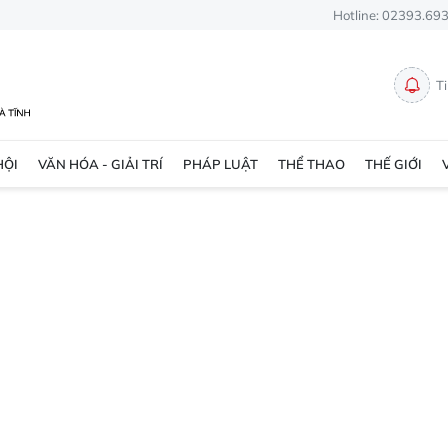
Hotline: 02393.69
T
HỘI
VĂN HÓA - GIẢI TRÍ
PHÁP LUẬT
THỂ THAO
THẾ GIỚI