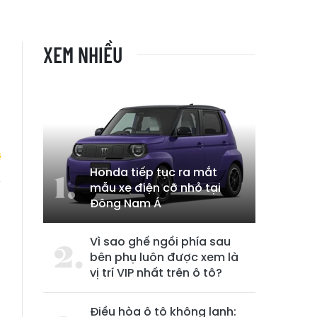
XEM NHIỀU
Honda tiếp tục ra mắt
mẫu xe điện cỡ nhỏ tại
Đông Nam Á
h
ạ
Vì sao ghế ngồi phía sau
bên phụ luôn được xem là
vị trí VIP nhất trên ô tô?
Điều hòa ô tô không lạnh: