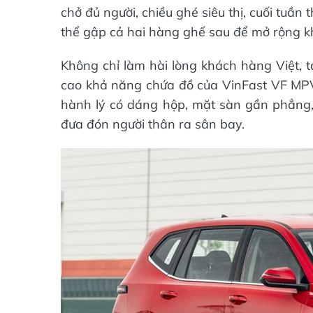
chở đủ người, chiều ghé siêu thị, cuối tuần 
thể gập cả hai hàng ghế sau để mở rộng k
Không chỉ làm hài lòng khách hàng Việt, 
cao khả năng chứa đồ của VinFast VF MPV
hành lý có dáng hộp, mặt sàn gần phẳng, 
đưa đón người thân ra sân bay.