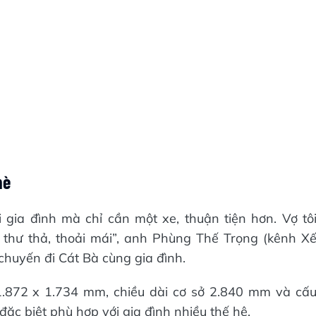
hè
 gia đình mà chỉ cần một xe, thuận tiện hơn. Vợ tô
g thư thả, thoải mái”, anh Phùng Thế Trọng (kênh X
chuyến đi Cát Bà cùng gia đình.
1.872 x 1.734 mm, chiều dài cơ sở 2.840 mm và cấ
đặc biệt phù hợp với gia đình nhiều thế hệ.