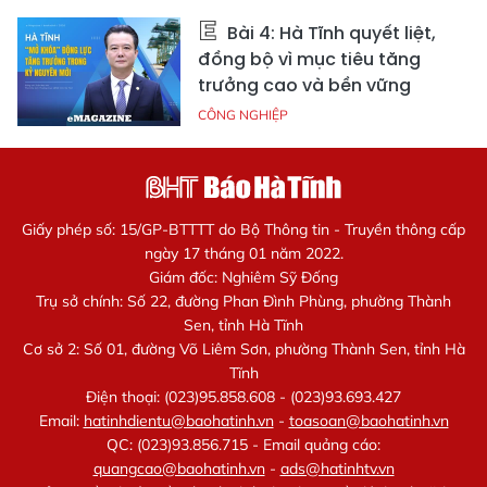
Bài 4: Hà Tĩnh quyết liệt,
đồng bộ vì mục tiêu tăng
trưởng cao và bền vững
CÔNG NGHIỆP
Giấy phép số: 15/GP-BTTTT do Bộ Thông tin - Truyền thông cấp
ngày 17 tháng 01 năm 2022.
Giám đốc: Nghiêm Sỹ Đống
Trụ sở chính: Số 22, đường Phan Đình Phùng, phường Thành
Sen, tỉnh Hà Tĩnh
Cơ sở 2: Số 01, đường Võ Liêm Sơn, phường Thành Sen, tỉnh Hà
Tĩnh
Điện thoại: (023)95.858.608 - (023)93.693.427
Email:
hatinhdientu@baohatinh.vn
-
toasoan@baohatinh.vn
QC: (023)93.856.715 - Email quảng cáo:
quangcao@baohatinh.vn
-
ads@hatinhtv.vn