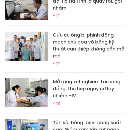
đài 115 Hà Tĩnh là quấy rối, gọi
nhầm
Y TẾ
Cứu cụ ông bị phình động
mạch chủ dọa vỡ bằng kỹ
thuật can thiệp không cần mổ
mở
Y TẾ
Mở rộng xét nghiệm tại cộng
đồng, thu hẹp nguy cơ lây
nhiễm HIV
Y TẾ
Tán sỏi bằng laser công suất
cao: Giảm xâm lấn, rút ngắn