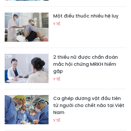
Một điếu thuốc nhiều hệ luỵ
Y TẾ
2 thiếu nữ được chẩn đoán
mắc hội chứng MRKH hiếm
gặp
Y TẾ
Ca ghép dương vật đầu tiên
từ người cho chết não tại Việt
Nam
Y TẾ