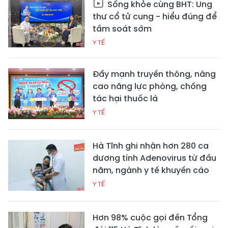
Sống khỏe cùng BHT: Ung
thư cổ tử cung - hiểu đúng để
tầm soát sớm
Y TẾ
Đẩy mạnh truyền thông, nâng
cao năng lực phòng, chống
tác hại thuốc lá
Y TẾ
Hà Tĩnh ghi nhận hơn 280 ca
dương tính Adenovirus từ đầu
năm, ngành y tế khuyến cáo
Y TẾ
Hơn 98% cuộc gọi đến Tổng