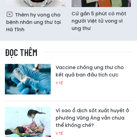
Cứ gần 5 phút có một
Thêm hy vọng cho
người Việt tử vong vì
bệnh nhân ung thư tại
ung thư
Hà Tĩnh
ĐỌC THÊM
Vaccine chống ung thư cho
kết quả ban đầu tích cực
Y TẾ
Vì sao ổ dịch sốt xuất huyết ở
phường Vũng Áng vẫn chưa
thể khống chế?
Y TẾ