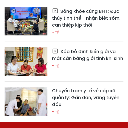
Sống khỏe cùng BHT: Đục
thủy tinh thể - nhận biết sớm,
can thiệp kịp thời
Y TẾ
Xóa bỏ định kiến giới và
mất cân bằng giới tính khi sinh
Y TẾ
Chuyển trạm y tế về cấp xã
quản lý: Gần dân, vững tuyến
đầu
Y TẾ