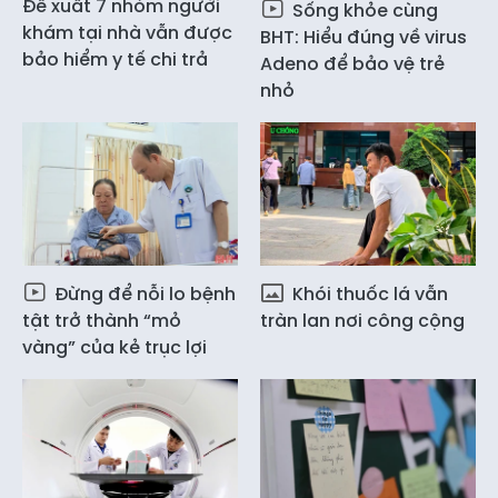
Đề xuất 7 nhóm người
Sống khỏe cùng
khám tại nhà vẫn được
BHT: Hiểu đúng về virus
bảo hiểm y tế chi trả
Adeno để bảo vệ trẻ
nhỏ
Đừng để nỗi lo bệnh
Khói thuốc lá vẫn
tật trở thành “mỏ
tràn lan nơi công cộng
vàng” của kẻ trục lợi