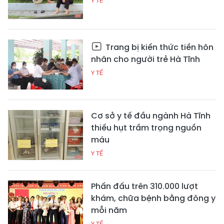
Y TẾ
Trang bị kiến thức tiền hôn
nhân cho người trẻ Hà Tĩnh
Y TẾ
Cơ sở y tế đầu ngành Hà Tĩnh
thiếu hụt trầm trọng nguồn
máu
Y TẾ
Phấn đấu trên 310.000 lượt
khám, chữa bệnh bằng đông y
mỗi năm
Y TẾ