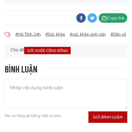
Copy link
#Hà Tĩnh 24h
#Sức khỏe
#sức khỏe sinh sản
#Dân số
Chủ đề
SỨC KHỎE CỘNG ĐỒNG
BÌNH LUẬN
Xin vui lòng gõ tiếng Việt có dấu
GỬI BÌNH LUẬN