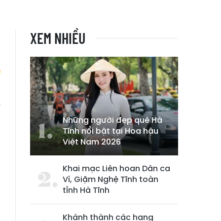
XEM NHIỀU
y
g
Những người đẹp quê Hà
Tĩnh nổi bật tại Hoa hậu
Việt Nam 2026
Khai mạc Liên hoan Dân ca
Ví, Giặm Nghệ Tĩnh toàn
tỉnh Hà Tĩnh
Khánh thành các hạng