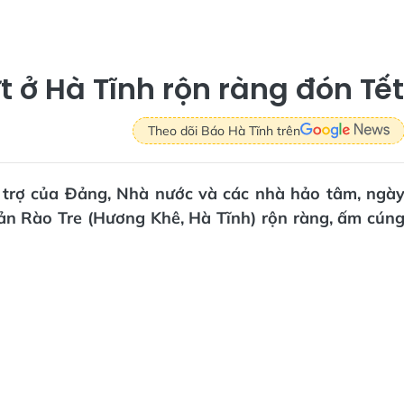
 ở Hà Tĩnh rộn ràng đón Tết
Theo dõi Báo Hà Tĩnh trên
ỗ trợ của Đảng, Nhà nước và các nhà hảo tâm, ngà
ản Rào Tre (Hương Khê, Hà Tĩnh) rộn ràng, ấm cún