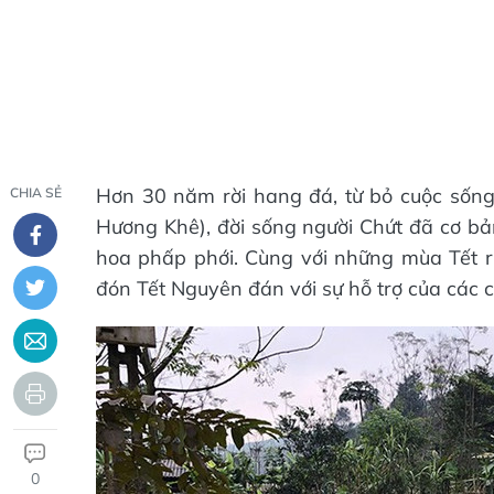
Hơn 30 năm rời hang đá, từ bỏ cuộc sống
CHIA SẺ
Hương Khê), đời sống người Chứt đã cơ bả
hoa phấp phới. Cùng với những mùa Tết ri
đón Tết Nguyên đán với sự hỗ trợ của các
0