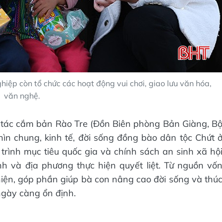
hiệp còn tổ chức các hoạt động vui chơi, giao lưu văn hóa,
văn nghệ.
g tác cắm bản Rào Tre (Đồn Biên phòng Bản Giàng, B
nhìn chung, kinh tế, đời sống đồng bào dân tộc Chứt 
 trình mục tiêu quốc gia và chính sách an sinh xã hộ
h và địa phương thực hiện quyết liệt. Từ nguồn vố
iện, góp phần giúp bà con nâng cao đời sống và thú
ngày càng ổn định.