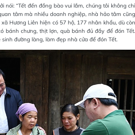
i nói: “Tết đến đồng bào vui lắm, chúng tôi không ch
t quan tâm mà nhiều doanh nghiệp, nhà hảo tâm cũn
e, xã Hương Liên hiện có 57 hộ, 177 nhân khẩu, dù cò
ó bánh chưng, thịt lợn, quà bánh đủ đầy để đón Tết
 sinh đường làng, làm đẹp nhà cửa để đón Tết.