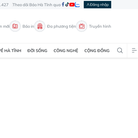
3.427
Theo dõi Báo Hà Tĩnh qua
Đăng nhập
in mới
Báo in
Đa phương tiện
Truyền hình
VỀ HÀ TĨNH
ĐỜI SỐNG
CÔNG NGHỆ
CỘNG ĐỒNG