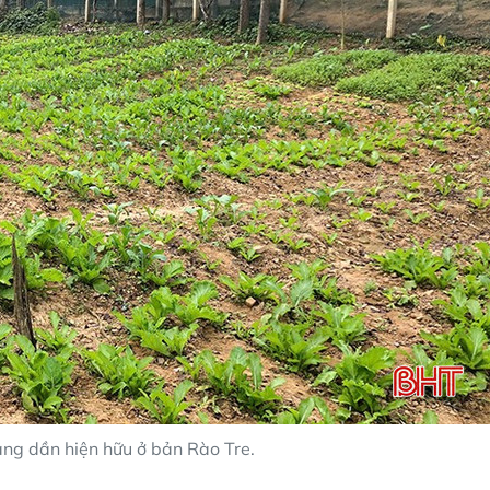
g dần hiện hữu ở bản Rào Tre.