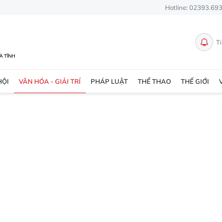
Hotline: 02393.69
T
HỘI
VĂN HÓA - GIẢI TRÍ
PHÁP LUẬT
THỂ THAO
THẾ GIỚI