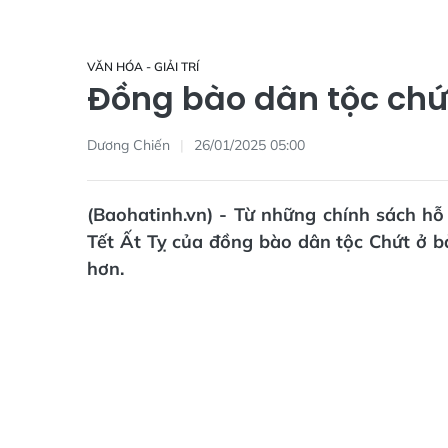
VĂN HÓA - GIẢI TRÍ
Đồng bào dân tộc chứt
Dương Chiến
26/01/2025 05:00
(Baohatinh.vn) - Từ những chính sách h
Tết Ất Tỵ của đồng bào dân tộc Chứt ở b
hơn.