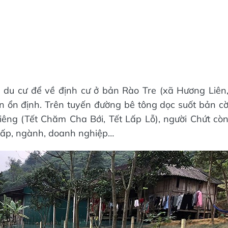
 du cư để về định cư ở bản Rào Tre (xã Hương Liên
n ổn định. Trên tuyến đường bê tông dọc suốt bản c
êng (Tết Chăm Cha Bới, Tết Lấp Lỗ), người Chứt cò
 cấp, ngành, doanh nghiệp…