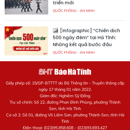
triển mới
QUỐC PHÒNG - AN NINH
[Infographic] “Chiến dịch
500 ngày đêm” tại Hà Tĩnh:
Những kết quả bước đầu
QUỐC PHÒNG - AN NINH
Giấy phép số: 15/GP-BTTTT do Bộ Thông tin - Truyền thông cấp
ngày 17 tháng 01 năm 2022.
Giám đốc: Nghiêm Sỹ Đống
Trụ sở chính: Số 22, đường Phan Đình Phùng, phường Thành
Sen, tỉnh Hà Tĩnh
Cơ sở 2: Số 01, đường Võ Liêm Sơn, phường Thành Sen, tỉnh Hà
Tĩnh
Điện thoại: (023)95.858.608 - (023)93.693.427