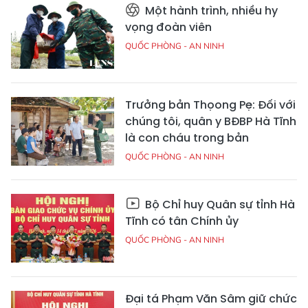
Một hành trình, nhiều hy
vọng đoàn viên
QUỐC PHÒNG - AN NINH
Trưởng bản Thọong Pẹ: Đối với
chúng tôi, quân y BĐBP Hà Tĩnh
là con cháu trong bản
QUỐC PHÒNG - AN NINH
Bộ Chỉ huy Quân sự tỉnh Hà
Tĩnh có tân Chính ủy
QUỐC PHÒNG - AN NINH
Đại tá Phạm Văn Sâm giữ chức