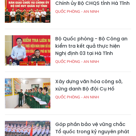
Chính ủy Bộ CHQS tỉnh Hà Tĩnh
QUỐC PHÒNG - AN NINH
Bộ Quốc phòng - Bộ Công an
kiểm tra kết quả thực hiện
Nghị định 03 tại Hà Tĩnh
QUỐC PHÒNG - AN NINH
Xây dựng văn hóa công sở,
xứng danh Bộ đội Cụ Hồ
QUỐC PHÒNG - AN NINH
Góp phần bảo vệ vững chắc
Tổ quốc trong kỷ nguyên phát