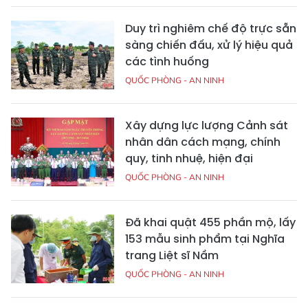
Duy trì nghiêm chế độ trực sẵn
sàng chiến đấu, xử lý hiệu quả
các tình huống
QUỐC PHÒNG - AN NINH
Xây dựng lực lượng Cảnh sát
nhân dân cách mạng, chính
quy, tinh nhuệ, hiện đại
QUỐC PHÒNG - AN NINH
Đã khai quật 455 phần mộ, lấy
153 mẫu sinh phẩm tại Nghĩa
trang Liệt sĩ Nầm
QUỐC PHÒNG - AN NINH