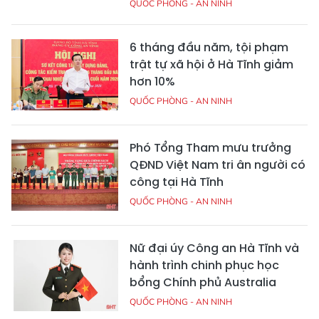
QUỐC PHÒNG - AN NINH
6 tháng đầu năm, tội phạm
trật tự xã hội ở Hà Tĩnh giảm
hơn 10%
QUỐC PHÒNG - AN NINH
Phó Tổng Tham mưu trưởng
QĐND Việt Nam tri ân người có
công tại Hà Tĩnh
QUỐC PHÒNG - AN NINH
Nữ đại úy Công an Hà Tĩnh và
hành trình chinh phục học
bổng Chính phủ Australia
QUỐC PHÒNG - AN NINH