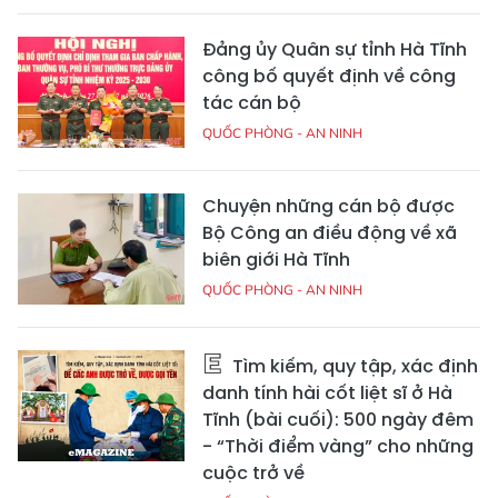
Đảng ủy Quân sự tỉnh Hà Tĩnh
công bố quyết định về công
tác cán bộ
QUỐC PHÒNG - AN NINH
Chuyện những cán bộ được
Bộ Công an điều động về xã
biên giới Hà Tĩnh
QUỐC PHÒNG - AN NINH
Tìm kiếm, quy tập, xác định
danh tính hài cốt liệt sĩ ở Hà
Tĩnh (bài cuối): 500 ngày đêm
- “Thời điểm vàng” cho những
cuộc trở về