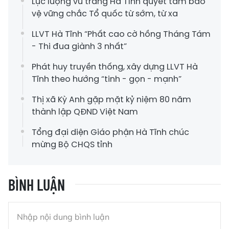
Lực lượng vũ trang Hà Tĩnh quyết tâm bảo
vệ vững chắc Tổ quốc từ sớm, từ xa
LLVT Hà Tĩnh “Phất cao cờ hồng Tháng Tám
- Thi đua giành 3 nhất”
Phát huy truyền thống, xây dựng LLVT Hà
Tĩnh theo hướng “tinh - gọn - mạnh”
Thị xã Kỳ Anh gặp mặt kỷ niệm 80 năm
thành lập QĐND Việt Nam
Tổng đại diện Giáo phận Hà Tĩnh chúc
mừng Bộ CHQS tỉnh
BÌNH LUẬN