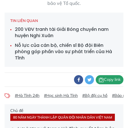
bảo vệ Tổ quốc.
TIN LIÊN QUAN
200 VĐV tranh tài Giải Bóng chuyền nam
huyện Nghi Xuân
Nỗ lực của cán bộ, chiến sĩ Bộ đội Biên
phòng góp phần vào sự phát triển của Hà
Tĩnh
Copy link
#Hà Tĩnh 24h
#Học sinh Hà Tĩnh
#Bộ đội cụ hồ
#Báo mớ
Chủ đề
80 NĂM NGÀY THÀNH LẬP QUÂN ĐỘI NHÂN DÂN VIỆT NAM