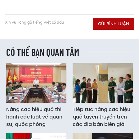
Xin vui lòng gõ tiếng Việt có dấu
GỬI BÌNH LUẬN
CÓ THỂ BẠN QUAN TÂM
Nâng cao hiệu quả thi
Tiếp tục nâng cao hiệu
hành các luật về quân
quả tuyên truyền trên
sự, quốc phòng
các địa bàn biên giới