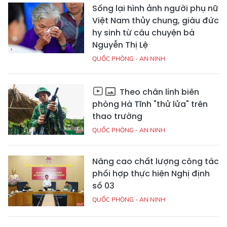
Sống lại hình ảnh người phụ nữ
Việt Nam thủy chung, giàu đức
hy sinh từ câu chuyện bà
Nguyễn Thị Lệ
QUỐC PHÒNG - AN NINH
Theo chân lính biên
phòng Hà Tĩnh "thử lửa" trên
thao trường
QUỐC PHÒNG - AN NINH
Nâng cao chất lượng công tác
phối hợp thực hiện Nghị định
số 03
QUỐC PHÒNG - AN NINH