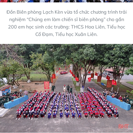
Đồn Biên phòng Lạch Kèn vừa tổ chức chương trình trải
nghiệm “Chúng em làm chiến sĩ biên phòng” cho gần
200 em học sinh các trường: THCS Hoa Liên, Tiểu học
Cổ Đạm, Tiểu học Xuân Liên.