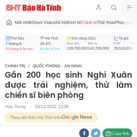
Mới nhất
Short Video
Xã hội
Kinh tế
Chính trị
Thể thao
Pháp luật
V
Thứ Sáu
Hà Tĩnh
Giá vàng (SJC)
Tỷ giá
7 tháng 8
25.4°C
Mua vào
Bán ra
EUR
USD
139,700,000
142,700,000
29,510.05
26,
25 tháng 6 Âm lịch
Độ ẩm 92.5%
CHÍNH TRỊ
QUỐC PHÒNG - AN NINH
Gần 200 học sinh Nghi Xuân
được trải nghiệm, thử làm
chiến sĩ biên phòng
Hữu Trung
20/12/2022 22:08
Theo dõi Báo Hà Tĩnh trên
Copy link