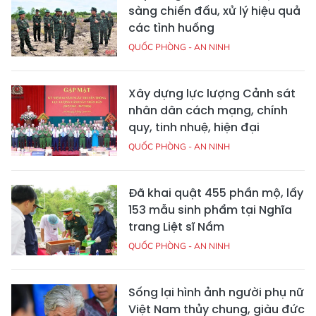
sàng chiến đấu, xử lý hiệu quả
các tình huống
QUỐC PHÒNG - AN NINH
Xây dựng lực lượng Cảnh sát
nhân dân cách mạng, chính
quy, tinh nhuệ, hiện đại
QUỐC PHÒNG - AN NINH
Đã khai quật 455 phần mộ, lấy
153 mẫu sinh phẩm tại Nghĩa
trang Liệt sĩ Nầm
QUỐC PHÒNG - AN NINH
Sống lại hình ảnh người phụ nữ
Việt Nam thủy chung, giàu đức