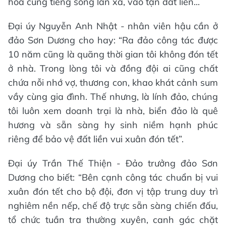
hòa cùng tiếng sóng lan xa, vào tận đất liền...
Đại úy Nguyễn Anh Nhật - nhân viên hậu cần ở
đảo Sơn Dương cho hay: “Ra đảo công tác được
10 năm cũng là quãng thời gian tôi không đón tết
ở nhà. Trong lòng tôi và đồng đội ai cũng chất
chứa nỗi nhớ vợ, thương con, khao khát cảnh sum
vầy cùng gia đình. Thế nhưng, là lính đảo, chúng
tôi luôn xem doanh trại là nhà, biển đảo là quê
hương và sẵn sàng hy sinh niềm hạnh phúc
riêng để bảo vệ đất liền vui xuân đón tết”.
Đại úy Trần Thế Thiện - Đảo trưởng đảo Sơn
Dương cho biết: “Bên cạnh công tác chuẩn bị vui
xuân đón tết cho bộ đội, đơn vị tập trung duy trì
nghiêm nền nếp, chế độ trực sẵn sàng chiến đấu,
tổ chức tuần tra thường xuyên, canh gác chặt