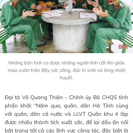
Những bản tình ca được những người lính cất lên giữa
mùa xuân tràn đầy sức sống, đức hi sinh và lòng nhiệt
huyết.
Đại tá Võ Quang Thiện - Chính ủy Bộ CHQS tỉnh
phấn khởi: “Năm qua, quân, dân Hà Tĩnh cùng
với quân, dân cả nước và LLVT Quân khu 4 lập
được nhiều thành tích xuất sắc, để lại dấu ấn nổi
bật trong tất cả các lĩnh vực công tác, đặc biệt là