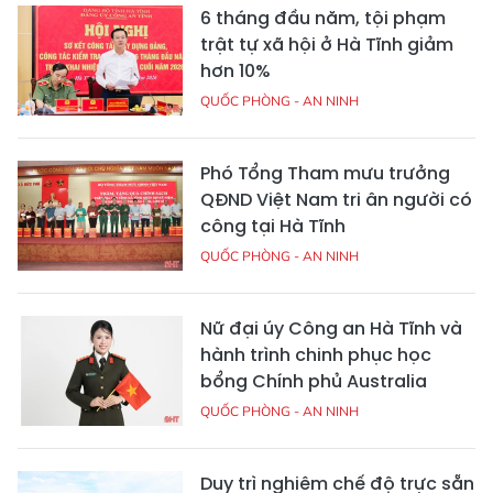
6 tháng đầu năm, tội phạm
trật tự xã hội ở Hà Tĩnh giảm
hơn 10%
QUỐC PHÒNG - AN NINH
Phó Tổng Tham mưu trưởng
QĐND Việt Nam tri ân người có
công tại Hà Tĩnh
QUỐC PHÒNG - AN NINH
Nữ đại úy Công an Hà Tĩnh và
hành trình chinh phục học
bổng Chính phủ Australia
QUỐC PHÒNG - AN NINH
Duy trì nghiêm chế độ trực sẵn