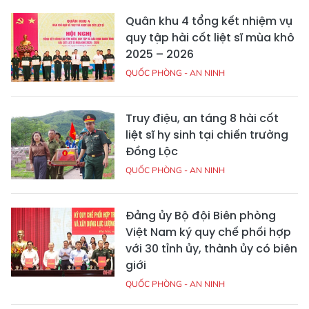
Quân khu 4 tổng kết nhiệm vụ
quy tập hài cốt liệt sĩ mùa khô
2025 – 2026
QUỐC PHÒNG - AN NINH
Truy điệu, an táng 8 hài cốt
liệt sĩ hy sinh tại chiến trường
Đồng Lộc
QUỐC PHÒNG - AN NINH
Đảng ủy Bộ đội Biên phòng
Việt Nam ký quy chế phối hợp
với 30 tỉnh ủy, thành ủy có biên
giới
QUỐC PHÒNG - AN NINH