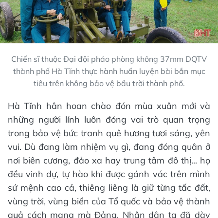
Chiến sĩ thuộc Đại đội pháo phòng không 37mm DQTV
thành phố Hà Tĩnh thực hành huấn luyện bài bắn mục
tiêu trên không bảo vệ bầu trời thành phố.
Hà Tĩnh hân hoan chào đón mùa xuân mới và
những người lính luôn đóng vai trò quan trọng
trong bảo vệ bức tranh quê hương tươi sáng, yên
vui. Dù đang làm nhiệm vụ gì, đang đóng quân ở
nơi biên cương, đảo xa hay trung tâm đô thị... họ
đều vinh dự, tự hào khi được gánh vác trên mình
sứ mệnh cao cả, thiêng liêng là giữ từng tấc đất,
vùng trời, vùng biển của Tổ quốc và bảo vệ thành
quả cách mạng mà Đảng, Nhân dân ta đã dày