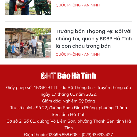
QUỐC PHÒNG - AN NINH
Trưởng bản Thọong Pẹ: Đối với
chúng tôi, quân y BĐBP Hà Tĩnh
là con cháu trong bản
QUỐC PHÒNG - AN NINH
Giấy phép số: 15/GP-BTTTT do Bộ Thông tin - Truyền thông cấp
ngày 17 tháng 01 năm 2022.
Giám đốc: Nghiêm Sỹ Đống
Trụ sở chính: Số 22, đường Phan Đình Phùng, phường Thành
Sen, tỉnh Hà Tĩnh
Cơ sở 2: Số 01, đường Võ Liêm Sơn, phường Thành Sen, tỉnh Hà
Tĩnh
Điện thoại: (023)95.858.608 - (023)93.693.427