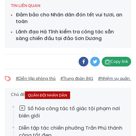
TIN LIÊN QUAN
Đảm bảo cho Nhân dân đón tết vui tươi, an
toàn
Lãnh đạo Hà Tĩnh kiểm tra công tác sẵn
sàng chiến đấu tại đảo Sơn Dương
Copy link
#Diễn tập phòng thủ
#Trung đoàn 841
#Nhiệm vụ quân sự
Chủ đề
QUÂN ĐỘI NHÂN DÂN
Số hóa công tác tố giác tội phạm nơi
biên giới
Diễn tập tác chiến phường Trần Phú thành
công tốt đẹp