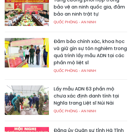
bảo vệ an ninh quốc gia, đảm
bảo an ninh trật tự
QUỐC PHÒNG - AN NINH
Đảm bảo chính xác, khoa học
và giữ gìn sự tôn nghiêm trong
quá trình lấy mẫu ADN tại các
phần mộ liệt sĩ
QUỐC PHÒNG - AN NINH
Lấy mẫu ADN 63 phần mộ
chưa xác định danh tính tại
Nghĩa trang Liệt sĩ Núi Nài
QUỐC PHÒNG - AN NINH
Đảng ủy Quân sự tỉnh Hà Tĩnh