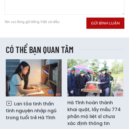
Xin vui lòng gõ tiếng Việt có dấu
GỬI BÌNH LUẬN
CÓ THỂ BẠN QUAN TÂM
Hà Tĩnh hoàn thành
Lan tỏa tinh thần
khai quật, lấy mẫu 774
tình nguyện nhập ngũ
phần mộ liệt sĩ chưa
trong tuổi trẻ Hà Tĩnh
xác định thông tin