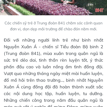
Các chiến sỹ trẻ ở Trung đoàn 841 chăm sóc cảnh quan
đơn vị, dọn dẹp môi trường để chào đón năm mới.
Đối với những người lính trẻ như binh nhất
Nguyễn Xuân Á - chiến sĩ Tiểu đoàn Bộ binh 2
(Trung đoàn 841), mùa xuân trong quân ngũ là
sức trẻ dẻo dai, tinh thần rèn luyện tốt, ý thức
phấn đấu cao và luôn nồng ấm tình đồng đội.
Vượt qua những tháng ngày miệt mài huấn luyện,
đổ mồ hôi trên thao trường..., binh nhất Nguyễn
Xuân Á cùng đồng đội đã hoàn thành xuất sắc
các nội dung học tập, huấn luyện, tu dưỡng.
Những chiến công trong năm đầu quân ngũ là
món quà rất ý nghĩa để mừng Đảng, mừng xuân