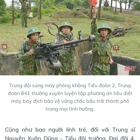
Trung đội súng máy phòng không Tiểu đoàn 2, Trung
đoàn 841 thường xuyên luyện tập phương án tiêu diệt
máy bay địch bảo vệ vững chắc bầu trời thành phố
trong mọi tình huống.
Cũng như bao người lính trẻ, đối với Trung sĩ
Nguyễn Xuân Dũng - Tiểu đội trưởng, Đại đội 4,