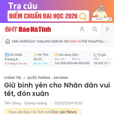
Mới nhất
Short Video
Xã hội
Kinh tế
Chính trị
Thể thao
Pháp luật
V
Chủ Nhật
Hà Tĩnh
Giá vàng (SJC)
Tỷ giá
9 tháng 8
30.3°C
Mua vào
Bán ra
EUR
USD
141,000,000
144,000,000
29,432.37
26,
27 tháng 6 Âm lịch
Độ ẩm 71%
CHÍNH TRỊ
QUỐC PHÒNG - AN NINH
Giữ bình yên cho Nhân dân vui
tết, đón xuân
Tiến Dũng - Dương Hoàng
01/02/2024 02:52
Theo dõi Báo Hà Tĩnh trên