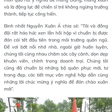
và là động lực để chiến sĩ trẻ không ngừng trưởng
thành, tiếp tục cống hiến.
Binh nhất Nguyễn Xuân Á chia sẻ: “Tôi và đồng
đội rất háo hức xen lẫn hồi hộp vì chuẩn bị được
đón cái tết đầu tiên trong môi trường quân ngũ.
Để vơi bớt nỗi nhớ nhà, ngoài giờ huấn luyện,
chúng tôi cùng nhau chăm sóc cây cảnh, dọn dẹp
khuôn viên, chỉnh trang doanh trại. Chúng tôi
cũng đã chuẩn bị những bộ quân phục mới, tư
trang đẹp, các tiết mục văn nghệ hấp dẫn cùng
những lời chúc mừng ý nghĩa để đón chào xuân
mới”.