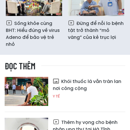
Sống khỏe cùng
Đừng để nỗi lo bệnh
BHT: Hiểu đúng về virus
tật trở thành “mỏ
Adeno để bảo vệ trẻ
vàng” của kẻ trục lợi
nhỏ
ĐỌC THÊM
Khói thuốc lá vẫn tràn lan
nơi công cộng
Y TẾ
Thêm hy vọng cho bệnh
nhân ung thư tại Hà Tĩnh