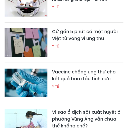
Y TẾ
Cứ gần 5 phút có một người
Việt tử vong vì ung thư
Y TẾ
Vaccine chống ung thư cho
kết quả ban đầu tích cực
Y TẾ
Vì sao ổ dịch sốt xuất huyết ở
phường Vũng Áng vẫn chưa
thể khống chế?