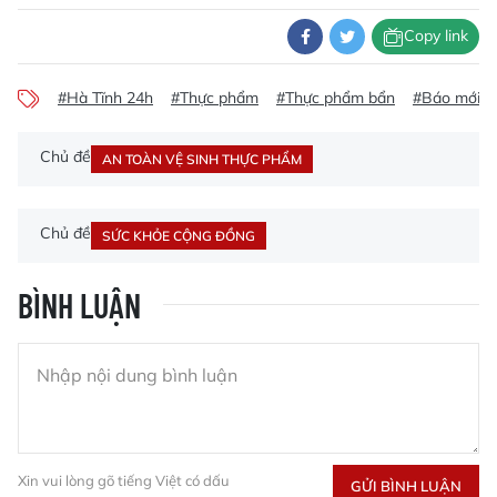
Copy link
#Hà Tĩnh 24h
#Thực phẩm
#Thực phẩm bẩn
#Báo mới H
Chủ đề
AN TOÀN VỆ SINH THỰC PHẨM
Chủ đề
SỨC KHỎE CỘNG ĐỒNG
BÌNH LUẬN
Xin vui lòng gõ tiếng Việt có dấu
GỬI BÌNH LUẬN