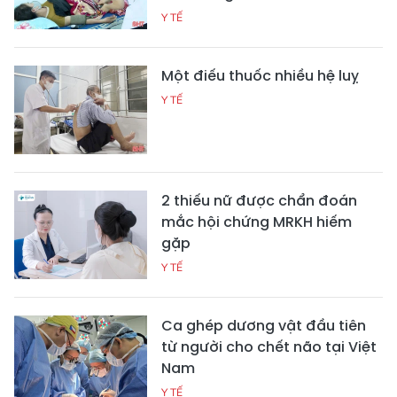
Y TẾ
Một điếu thuốc nhiều hệ luỵ
Y TẾ
2 thiếu nữ được chẩn đoán
mắc hội chứng MRKH hiếm
gặp
Y TẾ
Ca ghép dương vật đầu tiên
từ người cho chết não tại Việt
Nam
Y TẾ