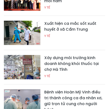
mỗi năm
Y TẾ
Xuất hiện ca mắc sốt xuất
huyết ở xã Cẩm Trung
Y TẾ
Xây dựng môi trường kinh
doanh không khói thuốc tại
chợ Hà Tĩnh
Y TẾ
Bệnh viện Hoàn Mỹ Vinh điều
trị thành công ca đa nhân xơ,
giữ trọn tử cung cho người