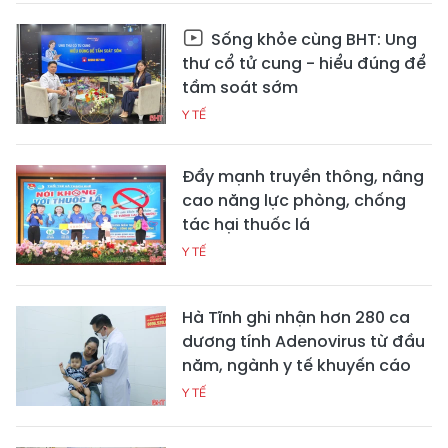
Sống khỏe cùng BHT: Ung
thư cổ tử cung - hiểu đúng để
tầm soát sớm
Y TẾ
Đẩy mạnh truyền thông, nâng
cao năng lực phòng, chống
tác hại thuốc lá
Y TẾ
Hà Tĩnh ghi nhận hơn 280 ca
dương tính Adenovirus từ đầu
năm, ngành y tế khuyến cáo
Y TẾ