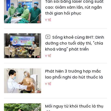
Tán sỏi bằng laser công suất
cao: Giảm xâm lấn, rút ngắn
thời gian hồi phục
Y TẾ
Sống khoẻ cùng BHT: Dinh
dưỡng cho tuổi dậy thì, "chìa
khoá vàng" phát triển
Y TẾ
Phát hiện 3 trường hợp mắc
lao phổi nghi do hút thuốc lá
Y TẾ
Mối nguy từ khói thuốc lá thụ