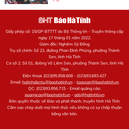
Y TẾ
Giấy phép số: 15/GP-BTTTT do Bộ Thông tin - Truyền thông cấp
ngày 17 tháng 01 năm 2022.
Giám đốc: Nghiêm Sỹ Đống
Trụ sở chính: Số 22, đường Phan Đình Phùng, phường Thành
Sen, tỉnh Hà Tĩnh
Cơ sở 2: Số 01, đường Võ Liêm Sơn, phường Thành Sen, tỉnh Hà
Tĩnh
Điện thoại: (023)95.858.608 - (023)93.693.427
Email:
hatinhdientu@baohatinh.vn
-
toasoan@baohatinh.vn
QC: (023)93.856.715 - Email quảng cáo:
quangcao@baohatinh.vn
-
ads@hatinhtv.vn
Bản quyền thuộc về Báo và phát thanh, truyền hình Hà Tĩnh.
Cấm sao chép dưới mọi hình thức nếu không có sự chấp thuận
bằng văn bản.