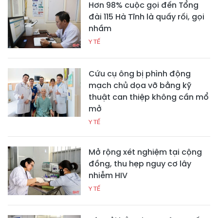
Hơn 98% cuộc gọi đến Tổng
đài 115 Hà Tĩnh là quấy rối, gọi
nhầm
Y TẾ
Cứu cụ ông bị phình động
mạch chủ dọa vỡ bằng kỹ
thuật can thiệp không cần mổ
mở
Y TẾ
Mở rộng xét nghiệm tại cộng
đồng, thu hẹp nguy cơ lây
nhiễm HIV
Y TẾ