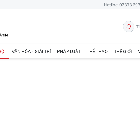
Hotline: 02393.69
T
HỘI
VĂN HÓA - GIẢI TRÍ
PHÁP LUẬT
THỂ THAO
THẾ GIỚI