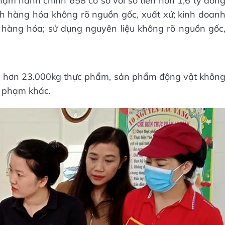
hạm hành chính 658 cơ sở với số tiền hơn 1,6 tỷ đồn
nh hàng hóa không rõ nguồn gốc, xuất xứ; kinh doan
hàng hóa; sử dụng nguyên liệu không rõ nguồn gốc
hủy hơn 23.000kg thực phẩm, sản phẩm động vật khôn
i phạm khác.