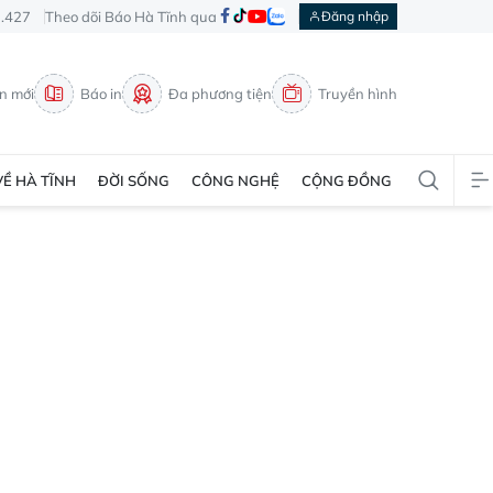
3.427
Theo dõi Báo Hà Tĩnh qua
Đăng nhập
in mới
Báo in
Đa phương tiện
Truyền hình
VỀ HÀ TĨNH
ĐỜI SỐNG
CÔNG NGHỆ
CỘNG ĐỒNG