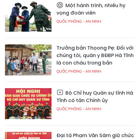
Một hành trình, nhiều hy
vọng đoàn viên
QUỐC PHÒNG - AN NINH
Trưởng bản Thọong Pẹ: Đối với
chúng tôi, quân y BĐBP Hà Tĩnh
là con cháu trong bản
QUỐC PHÒNG - AN NINH
Bộ Chỉ huy Quân sự tỉnh Hà
Tĩnh có tân Chính ủy
QUỐC PHÒNG - AN NINH
Đại tá Phạm Văn Sâm giữ chức