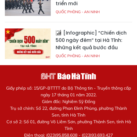
triển mới
QUỐC PHÒNG - AN NINH
[Infographic] “Chiến dịch
500 ngày đêm” tại Hà Tĩnh:
Những kết quả bước đầu
QUỐC PHÒNG - AN NINH
Giấy phép số: 15/GP-BTTTT do Bộ Thông tin - Truyền thông cấp
ngày 17 tháng 01 năm 2022.
Giám đốc: Nghiêm Sỹ Đống
Trụ sở chính: Số 22, đường Phan Đình Phùng, phường Thành
Sen, tỉnh Hà Tĩnh
Cơ sở 2: Số 01, đường Võ Liêm Sơn, phường Thành Sen, tỉnh Hà
Tĩnh
Điện thoại: (023)95.858.608 - (023)93.693.427