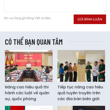
Xin vui lòng gõ tiếng Việt có dấu
GỬI BÌNH LUẬN
CÓ THỂ BẠN QUAN TÂM
Nâng cao hiệu quả thi
Tiếp tục nâng cao hiệu
hành các luật về quân
quả tuyên truyền trên
sự, quốc phòng
các địa bàn biên giới