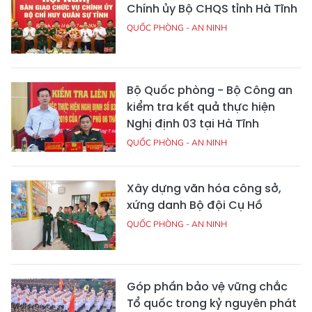
Chính ủy Bộ CHQS tỉnh Hà Tĩnh
QUỐC PHÒNG - AN NINH
Bộ Quốc phòng - Bộ Công an
kiểm tra kết quả thực hiện
Nghị định 03 tại Hà Tĩnh
QUỐC PHÒNG - AN NINH
Xây dựng văn hóa công sở,
xứng danh Bộ đội Cụ Hồ
QUỐC PHÒNG - AN NINH
Góp phần bảo vệ vững chắc
Tổ quốc trong kỷ nguyên phát