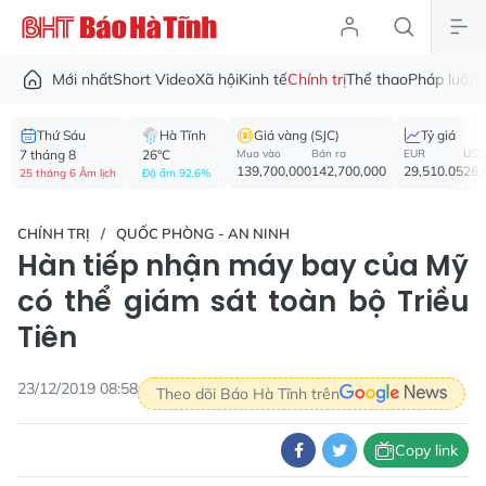
Mới nhất
Short Video
Xã hội
Kinh tế
Chính trị
Thể thao
Pháp luật
V
Thứ Sáu
Hà Tĩnh
Giá vàng (SJC)
Tỷ giá
7 tháng 8
26°C
Mua vào
Bán ra
EUR
USD
139,700,000
142,700,000
29,510.05
26,
25 tháng 6 Âm lịch
Độ ẩm 92.6%
CHÍNH TRỊ
QUỐC PHÒNG - AN NINH
Hàn tiếp nhận máy bay của Mỹ
có thể giám sát toàn bộ Triều
Tiên
23/12/2019 08:58
Theo dõi Báo Hà Tĩnh trên
Copy link