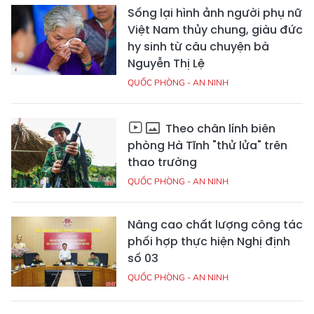
Sống lại hình ảnh người phụ nữ
Việt Nam thủy chung, giàu đức
hy sinh từ câu chuyện bà
Nguyễn Thị Lệ
QUỐC PHÒNG - AN NINH
Theo chân lính biên
phòng Hà Tĩnh "thử lửa" trên
thao trường
QUỐC PHÒNG - AN NINH
Nâng cao chất lượng công tác
phối hợp thực hiện Nghị định
số 03
QUỐC PHÒNG - AN NINH