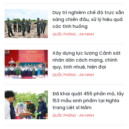
Duy trì nghiêm chế độ trực sẵn
sàng chiến đấu, xử lý hiệu quả
các tình huống
QUỐC PHÒNG - AN NINH
Xây dựng lực lượng Cảnh sát
nhân dân cách mạng, chính
quy, tinh nhuệ, hiện đại
QUỐC PHÒNG - AN NINH
Đã khai quật 455 phần mộ, lấy
153 mẫu sinh phẩm tại Nghĩa
trang Liệt sĩ Nầm
QUỐC PHÒNG - AN NINH