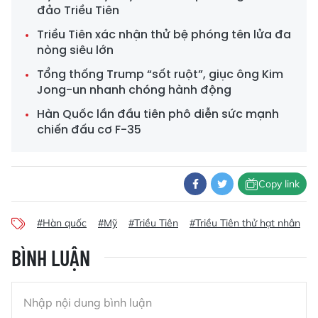
đảo Triều Tiên
Triều Tiên xác nhận thử bệ phóng tên lửa đa
nòng siêu lớn
Tổng thống Trump “sốt ruột”, giục ông Kim
Jong-un nhanh chóng hành động
Hàn Quốc lần đầu tiên phô diễn sức mạnh
chiến đấu cơ F-35
Copy link
#Hàn quốc
#Mỹ
#Triều Tiên
#Triều Tiên thử hạt nhân
#
BÌNH LUẬN