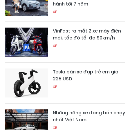
hành tới 7 năm
XE
VinFast ra mắt 2 xe máy điện
mới, tốc độ tối đa 90km/h
XE
Tesla bán xe đạp trẻ em giá
225 USD
XE
Những hãng xe đang bán chạy
nhất Việt Nam
XE