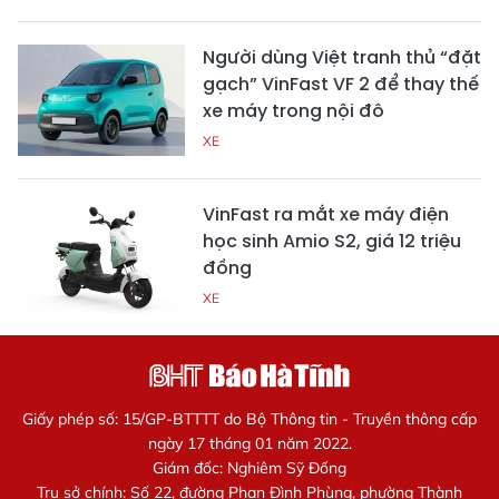
Người dùng Việt tranh thủ “đặt
gạch” VinFast VF 2 để thay thế
xe máy trong nội đô
XE
VinFast ra mắt xe máy điện
học sinh Amio S2, giá 12 triệu
đồng
XE
Giấy phép số: 15/GP-BTTTT do Bộ Thông tin - Truyền thông cấp
ngày 17 tháng 01 năm 2022.
Giám đốc: Nghiêm Sỹ Đống
Trụ sở chính: Số 22, đường Phan Đình Phùng, phường Thành