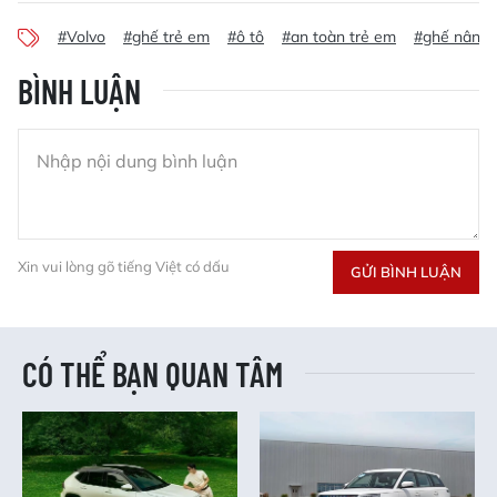
#Volvo
#ghế trẻ em
#ô tô
#an toàn trẻ em
#ghế nâng 
BÌNH LUẬN
Xin vui lòng gõ tiếng Việt có dấu
GỬI BÌNH LUẬN
CÓ THỂ BẠN QUAN TÂM