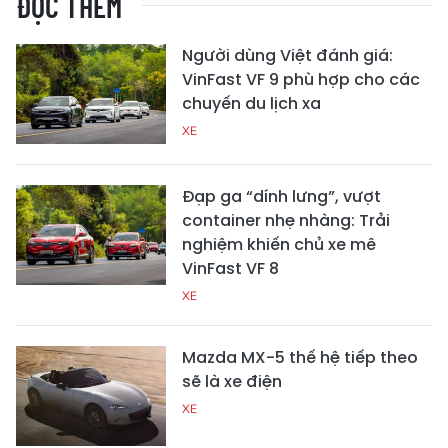
ĐỌC THÊM
Người dùng Việt đánh giá:
VinFast VF 9 phù hợp cho các
chuyến du lịch xa
XE
Đạp ga “dính lưng”, vượt
container nhẹ nhàng: Trải
nghiệm khiến chủ xe mê
VinFast VF 8
XE
Mazda MX-5 thế hệ tiếp theo
sẽ là xe điện
XE