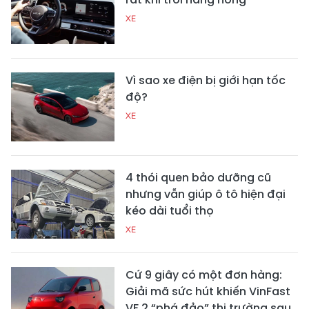
XE
Vì sao xe điện bị giới hạn tốc
độ?
XE
4 thói quen bảo dưỡng cũ
nhưng vẫn giúp ô tô hiện đại
kéo dài tuổi thọ
XE
Cứ 9 giây có một đơn hàng:
Giải mã sức hút khiến VinFast
VF 2 “phá đảo” thị trường sau