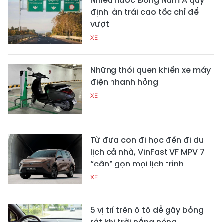
Nhiều nước Đông Nam Á quy
định làn trái cao tốc chỉ để
vượt
XE
Những thói quen khiến xe máy
điện nhanh hỏng
XE
Từ đưa con đi học đến đi du
lịch cả nhà, VinFast VF MPV 7
“cân” gọn mọi lịch trình
XE
5 vị trí trên ô tô dễ gây bỏng
rát khi trời nắng nóng