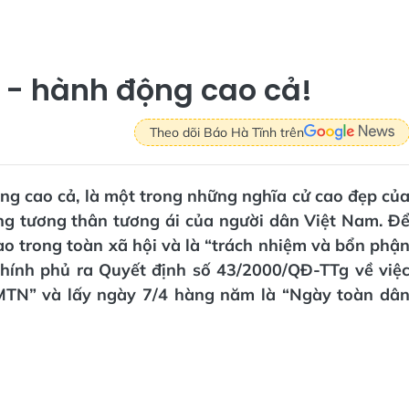
 - hành động cao cả!
Theo dõi Báo Hà Tĩnh trên
g cao cả, là một trong những nghĩa cử cao đẹp củ
ống tương thân tương ái của người dân Việt Nam. Đ
 trong toàn xã hội và là “trách nhiệm và bổn phậ
Chính phủ ra Quyết định số 43/2000/QĐ-TTg về việ
MTN” và lấy ngày 7/4 hàng năm là “Ngày toàn dâ