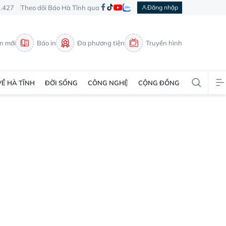
3.427
Theo dõi Báo Hà Tĩnh qua
Đăng nhập
in mới
Báo in
Đa phương tiện
Truyền hình
VỀ HÀ TĨNH
ĐỜI SỐNG
CÔNG NGHỆ
CỘNG ĐỒNG