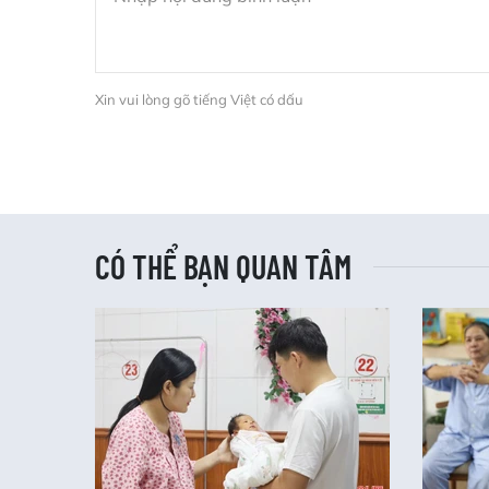
Xin vui lòng gõ tiếng Việt có dấu
CÓ THỂ BẠN QUAN TÂM