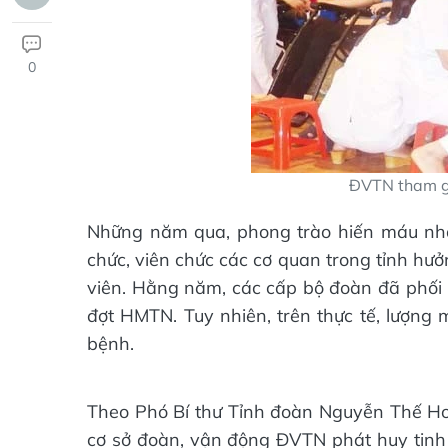
0
ĐVTN tham gi
Những năm qua, phong trào hiến máu nhâ
chức, viên chức các cơ quan trong tỉnh hưởn
viên. Hằng năm, các cấp bộ đoàn đã phối 
đợt HMTN. Tuy nhiên, trên thực tế, lượng 
bệnh.
Theo Phó Bí thư Tỉnh đoàn Nguyễn Thế Ho
cơ sở đoàn, vận động ĐVTN phát huy tinh 