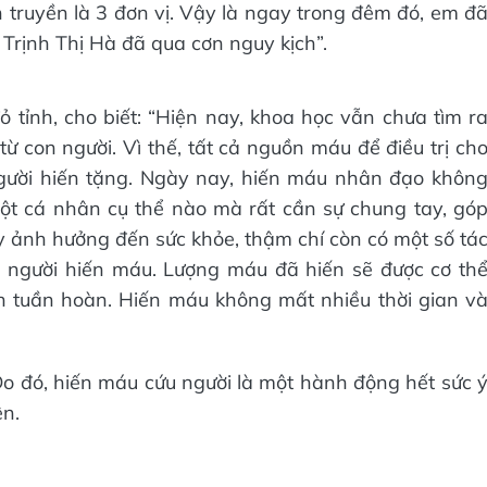
 truyền là 3 đơn vị. Vậy là ngay trong đêm đó, em đ
 Trịnh Thị Hà đã qua cơn nguy kịch”.
 tỉnh, cho biết: “Hiện nay, khoa học vẫn chưa tìm r
 con người. Vì thế, tất cả nguồn máu để điều trị ch
gười hiến tặng. Ngày nay, hiến máu nhân đạo khôn
ột cá nhân cụ thể nào mà rất cần sự chung tay, gó
 ảnh hưởng đến sức khỏe, thậm chí còn có một số tá
ủa người hiến máu. Lượng máu đã hiến sẽ được cơ th
h tuần hoàn. Hiến máu không mất nhiều thời gian v
. Do đó, hiến máu cứu người là một hành động hết sức 
ên.