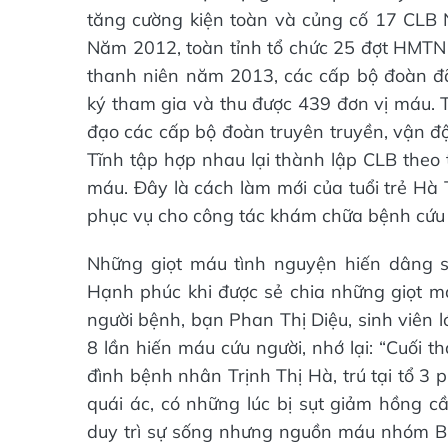
tăng cường kiện toàn và củng cố 17 CLB
Năm 2012, toàn tỉnh tổ chức 25 đợt HMTN 
thanh niên năm 2013, các cấp bộ đoàn đ
ký tham gia và thu được 439 đơn vị máu. 
đạo các cấp bộ đoàn truyên truyền, vận
Tĩnh tập hợp nhau lại thành lập CLB theo
máu. Đây là cách làm mới của tuổi trẻ Hà
phục vụ cho công tác khám chữa bệnh cứu 
Những giọt máu tình nguyện hiến dâng 
Hạnh phúc khi được sẻ chia những giọt m
người bệnh, bạn Phan Thị Diệu, sinh viên 
8 lần hiến máu cứu người, nhớ lại: “Cuối t
đình bệnh nhân Trịnh Thị Hà, trú tại tổ 3
quái ác, có những lúc bị sụt giảm hồng c
duy trì sự sống nhưng nguồn máu nhóm B 