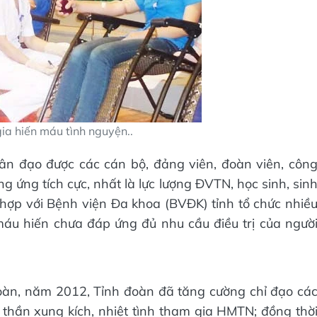
a hiến máu tình nguyện..
n đạo được các cán bộ, đảng viên, đoàn viên, côn
g ứng tích cực, nhất là lực lượng ĐVTN, học sinh, sin
hợp với Bệnh viện Đa khoa (BVĐK) tỉnh tổ chức nhiề
máu hiến chưa đáp ứng đủ nhu cầu điều trị của ngườ
àn, năm 2012, Tỉnh đoàn đã tăng cường chỉ đạo cá
thần xung kích, nhiệt tình tham gia HMTN; đồng thờ