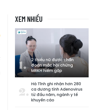
XEM NHIỀU
a
ể
2 thiếu nữ được chẩn
đoán mắc hội chứng
n
MRKH hiếm gặp
c
n
Hà Tĩnh ghi nhận hơn 280
ca dương tính Adenovirus
từ đầu năm, ngành y tế
khuyến cáo