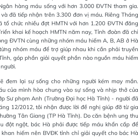
 Ngân hàng máu sống với hơn 3.000 ĐVTN tham gia
và đã tiếp nhận trên 3.300 đơn vị máu. Riêng Thán
ã tổ chức nhiều đợt HMTN với hơn 1.200 ĐVTN đăn
Triển khai kế hoạch HMTN năm nay, Tỉnh đoàn đã ch
 động ĐVTN cùng những nhóm máu hiếm A, B, AB ở H
 từng nhóm máu để trợ giúp nhau khi cần phải truyề
 Tĩnh, góp phần giải quyết phần nào nguồn máu hiế
người.
sẽ đem lại sự sống cho những người kém may mắn
áu của mình hòa chung vào sự sống và nhịp thở củ
lớp Sư phạm Anh (Trường Đại học Hà Tĩnh) - người đ
háng 12/2012, tôi nhận được lời đề nghị giúp đỡ từ gi
 phường Tân Giang (TP Hà Tĩnh). Do căn bệnh ung th
ầu đột ngột, bác Hà phải được tiếp máu khẩn cấp đ
khan hiếm nên BVĐK tỉnh chỉ giải quyết cho bác H