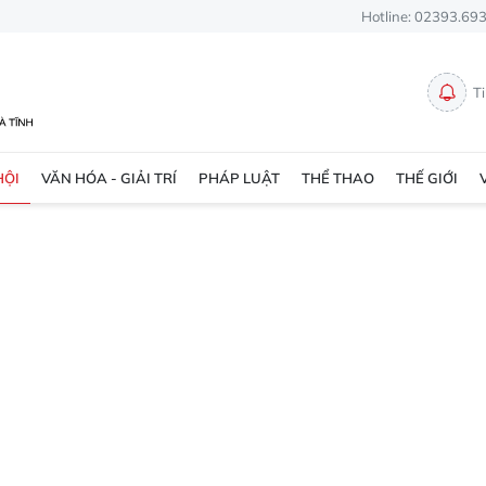
Hotline: 02393.69
T
HỘI
VĂN HÓA - GIẢI TRÍ
PHÁP LUẬT
THỂ THAO
THẾ GIỚI