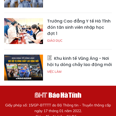
Trường Cao đẳng Y tế Hà Tĩnh
đón tân sinh viên nhập học
đợt 1
GIÁO DỤC
Khu kinh tế Vũng Áng - Nơi
hội tụ dòng chảy lao động mới
VIỆC LÀM
Giấy phép số: 15/GP-BTTTT do Bộ Thông tin - Truyền thông cấp
ngày 17 tháng 01 năm 2022.