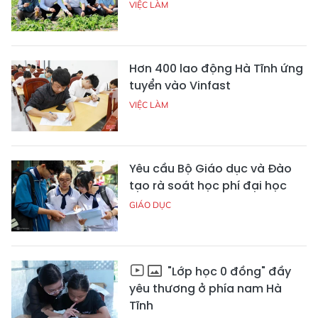
VIỆC LÀM
Hơn 400 lao động Hà Tĩnh ứng
tuyển vào Vinfast
VIỆC LÀM
Yêu cầu Bộ Giáo dục và Đào
tạo rà soát học phí đại học
GIÁO DỤC
"Lớp học 0 đồng" đầy
yêu thương ở phía nam Hà
Tĩnh