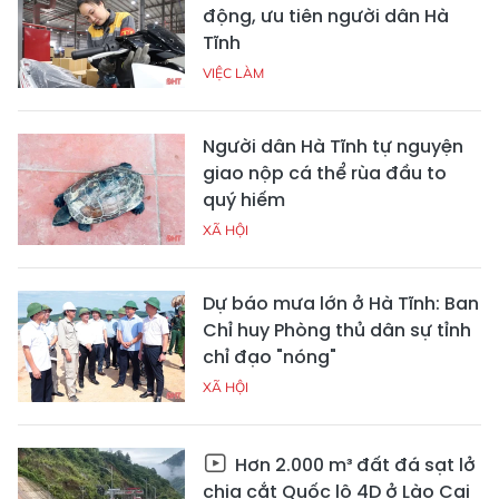
động, ưu tiên người dân Hà
Tĩnh
VIỆC LÀM
Người dân Hà Tĩnh tự nguyện
giao nộp cá thể rùa đầu to
quý hiếm
XÃ HỘI
Dự báo mưa lớn ở Hà Tĩnh: Ban
Chỉ huy Phòng thủ dân sự tỉnh
chỉ đạo "nóng"
XÃ HỘI
Hơn 2.000 m³ đất đá sạt lở
chia cắt Quốc lộ 4D ở Lào Cai