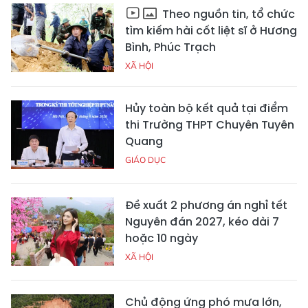
Theo nguồn tin, tổ chức
tìm kiếm hài cốt liệt sĩ ở Hương
Bình, Phúc Trạch
XÃ HỘI
Hủy toàn bộ kết quả tại điểm
thi Trường THPT Chuyên Tuyên
Quang
GIÁO DỤC
Đề xuất 2 phương án nghỉ tết
Nguyên đán 2027, kéo dài 7
hoặc 10 ngày
XÃ HỘI
Chủ động ứng phó mưa lớn,