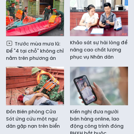
Khảo sát sự hài lòng để
Trước mùa mưa lũ:
nâng cao chất lượng
Để "4 tại chỗ" không chỉ
phục vụ Nhân dân
nằm trên phương án
Đồn Biên phòng Cửa
Kiến nghị đưa người
Sót ứng cứu một ngư
bán hàng online, lao
dân gặp nạn trên biển
động công trình đóng
BHXH bắt buộc