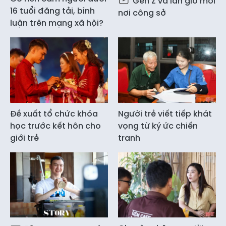
Gen Z và làn gió mới
16 tuổi đăng tải, bình
nơi công sở
luận trên mạng xã hội?
Đề xuất tổ chức khóa
Người trẻ viết tiếp khát
học trước kết hôn cho
vọng từ ký ức chiến
giới trẻ
tranh