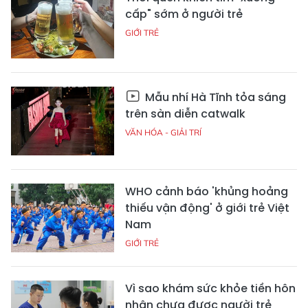
cấp" sớm ở người trẻ
GIỚI TRẺ
Mẫu nhí Hà Tĩnh tỏa sáng
trên sàn diễn catwalk
VĂN HÓA - GIẢI TRÍ
WHO cảnh báo 'khủng hoảng
thiếu vận động' ở giới trẻ Việt
Nam
GIỚI TRẺ
Vì sao khám sức khỏe tiền hôn
nhân chưa được người trẻ