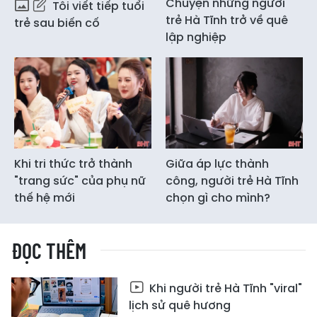
Chuyện những người
Tôi viết tiếp tuổi
trẻ Hà Tĩnh trở về quê
trẻ sau biến cố
lập nghiệp
Khi tri thức trở thành
Giữa áp lực thành
"trang sức" của phụ nữ
công, người trẻ Hà Tĩnh
thế hệ mới
chọn gì cho mình?
ĐỌC THÊM
Khi người trẻ Hà Tĩnh "viral"
lịch sử quê hương