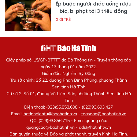
Ép buộc người khác uống rượu
- bia, bị phạt tới 3 triệu đồng
GIỚI TRẺ
Giấy phép số: 15/GP-BTTTT do Bộ Thông tin - Truyền thông cấp
ngày 17 tháng 01 năm 2022.
Giám đốc: Nghiêm Sỹ Đống
Trụ sở chính: Số 22, đường Phan Đình Phùng, phường Thành
Sen, tỉnh Hà Tĩnh
Cơ sở 2: Số 01, đường Võ Liêm Sơn, phường Thành Sen, tỉnh Hà
Tĩnh
Điện thoại: (023)95.858.608 - (023)93.693.427
Email:
hatinhdientu@baohatinh.vn
-
toasoan@baohatinh.vn
QC: (023)93.856.715 - Email quảng cáo:
quangcao@baohatinh.vn
-
ads@hatinhtv.vn
Bản quyền thuộc về Báo và phát thanh, truyền hình Hà Tĩnh.