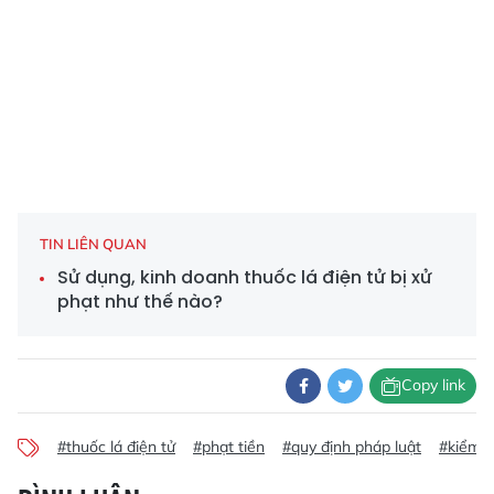
TIN LIÊN QUAN
Sử dụng, kinh doanh thuốc lá điện tử bị xử
phạt như thế nào?
Copy link
#thuốc lá điện tử
#phạt tiền
#quy định pháp luật
#kiểm s