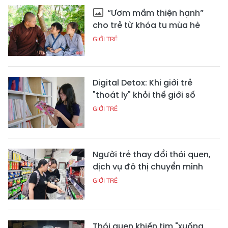
“Ươm mầm thiện hạnh”
cho trẻ từ khóa tu mùa hè
GIỚI TRẺ
Digital Detox: Khi giới trẻ
"thoát ly" khỏi thế giới số
GIỚI TRẺ
Người trẻ thay đổi thói quen,
dịch vụ đô thị chuyển mình
GIỚI TRẺ
Thói quen khiến tim "xuống