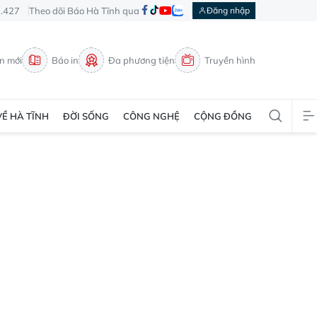
3.427
Theo dõi Báo Hà Tĩnh qua
Đăng nhập
in mới
Báo in
Đa phương tiện
Truyền hình
VỀ HÀ TĨNH
ĐỜI SỐNG
CÔNG NGHỆ
CỘNG ĐỒNG