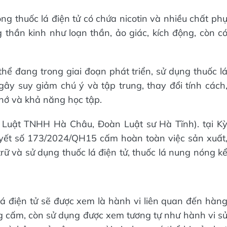
g thuốc lá điện tử có chứa nicotin và nhiều chất ph
 thần kinh như loạn thần, ảo giác, kích động, còn c
ơ thể đang trong giai đoạn phát triển, sử dụng thuốc l
 gây suy giảm chú ý và tập trung, thay đổi tính cách
nhớ và khả năng học tập.
y Luật TNHH Hà Châu, Đoàn Luật sư Hà Tĩnh). tại K
uyết số 173/2024/QH15 cấm hoàn toàn việc sản xuất
rữ và sử dụng thuốc lá điện tử, thuốc lá nung nóng k
lá điện tử sẽ được xem là hành vi liên quan đến hàn
g cấm, còn sử dụng được xem tương tự như hành vi s