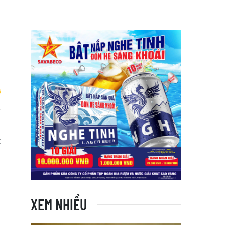
u
t
XEM NHIỀU