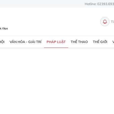
Hotline: 02393.69
T
HỘI
VĂN HÓA - GIẢI TRÍ
PHÁP LUẬT
THỂ THAO
THẾ GIỚI